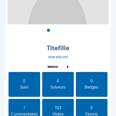
•
•
•
Titefille
NON SPÉCIFIÉ
MIAOU!
0
0
0
0
Suivi
Suiveurs
Badges
1
703
0
Commentaires
Visites
Favoris