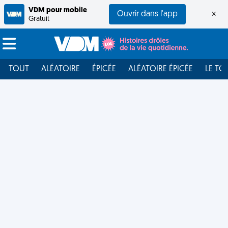
VDM pour mobile
Ouvrir dans l'app
×
Gratuit
TOUT
ALÉATOIRE
ÉPICÉE
ALÉATOIRE ÉPICÉE
LE TO