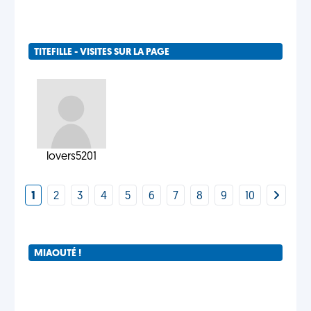
TITEFILLE - VISITES SUR LA PAGE
lovers5201
1
2
3
4
5
6
7
8
9
10
MIAOUTÉ !