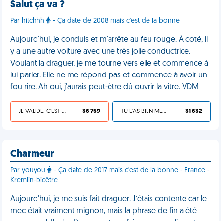
Salut ça va ?
Par hitchhh
- Ça date de 2008 mais c'est de la bonne
Aujourd'hui, je conduis et m'arrête au feu rouge. À coté, il
y a une autre voiture avec une très jolie conductrice.
Voulant la draguer, je me tourne vers elle et commence à
lui parler. Elle ne me répond pas et commence à avoir un
fou rire. Ah oui, j'aurais peut-être dû ouvrir la vitre. VDM
JE VALIDE, C'EST UNE VDM
36 759
TU L'AS BIEN MÉRITÉ
31 632
Charmeur
Par youyou
- Ça date de 2017 mais c'est de la bonne - France -
Kremlin-bicêtre
Aujourd'hui, je me suis fait draguer. J’étais contente car le
mec était vraiment mignon, mais la phrase de fin a été