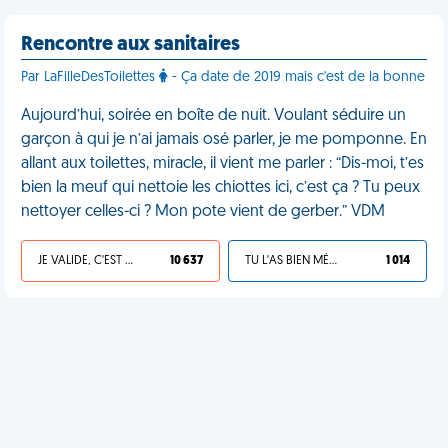
Rencontre aux sanitaires
Par LaFilleDesToilettes
- Ça date de 2019 mais c'est de la bonne
Aujourd’hui, soirée en boîte de nuit. Voulant séduire un
garçon à qui je n’ai jamais osé parler, je me pomponne. En
allant aux toilettes, miracle, il vient me parler : “Dis-moi, t’es
bien la meuf qui nettoie les chiottes ici, c’est ça ? Tu peux
nettoyer celles-ci ? Mon pote vient de gerber.” VDM
JE VALIDE, C'EST UNE VDM
10 637
TU L'AS BIEN MÉRITÉ
1 014