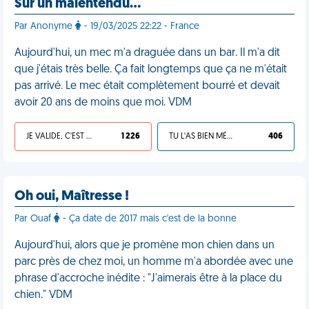
Sur un malentendu…
Par Anonyme
- 19/03/2025 22:22 - France
Aujourd'hui, un mec m'a draguée dans un bar. Il m'a dit
que j'étais très belle. Ça fait longtemps que ça ne m'était
pas arrivé. Le mec était complètement bourré et devait
avoir 20 ans de moins que moi. VDM
JE VALIDE, C'EST UNE VDM
1 226
TU L'AS BIEN MÉRITÉ
406
Oh oui, Maîtresse !
Par Ouaf
- Ça date de 2017 mais c'est de la bonne
Aujourd'hui, alors que je promène mon chien dans un
parc près de chez moi, un homme m'a abordée avec une
phrase d'accroche inédite : "J'aimerais être à la place du
chien." VDM