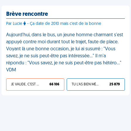
Brève rencontre
Par Lucie
- Ça date de 2010 mais c'est de la bonne
Aujourd'hui, dans le bus, un jeune homme charmant s'est
appuyé contre moi durant tout le trajet, faute de place.
Voyant là une bonne occasion, je lui ai susurré : "Vous
savez, je ne suis peut-être pas intéressée…" Il m'a
répondu : "Vous savez, je ne suis peut-être pas hétéro…"
VDM
JE VALIDE, C'EST UNE VDM
66 106
TU L'AS BIEN MÉRITÉ
25 879