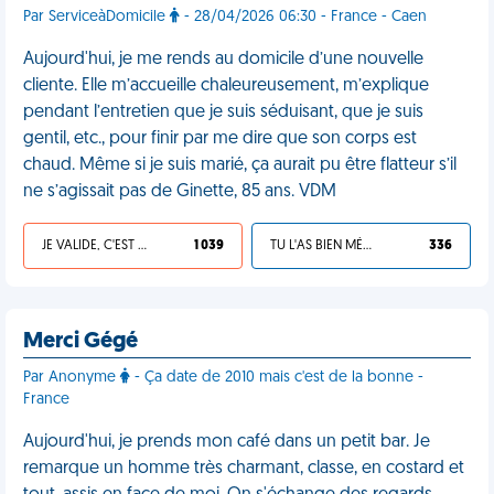
Par ServiceàDomicile
- 28/04/2026 06:30 - France - Caen
Aujourd'hui, je me rends au domicile d’une nouvelle
cliente. Elle m’accueille chaleureusement, m’explique
pendant l’entretien que je suis séduisant, que je suis
gentil, etc., pour finir par me dire que son corps est
chaud. Même si je suis marié, ça aurait pu être flatteur s’il
ne s’agissait pas de Ginette, 85 ans. VDM
JE VALIDE, C'EST UNE VDM
1 039
TU L'AS BIEN MÉRITÉ
336
Merci Gégé
Par Anonyme
- Ça date de 2010 mais c'est de la bonne -
France
Aujourd'hui, je prends mon café dans un petit bar. Je
remarque un homme très charmant, classe, en costard et