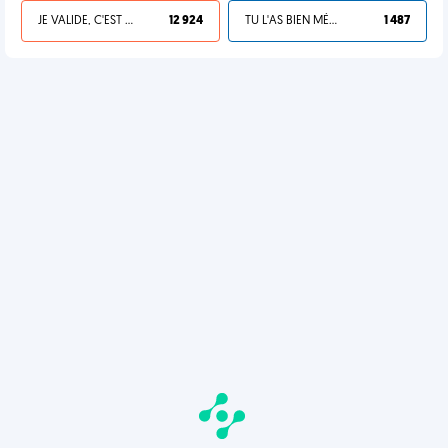
JE VALIDE, C'EST UNE VDM
12 924
TU L'AS BIEN MÉRITÉ
1 487