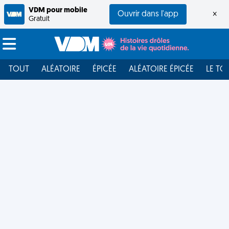
VDM pour mobile
Ouvrir dans l'app
×
Gratuit
TOUT
ALÉATOIRE
ÉPICÉE
ALÉATOIRE ÉPICÉE
LE TO