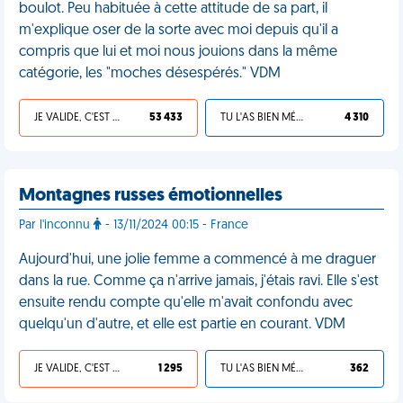
boulot. Peu habituée à cette attitude de sa part, il
m'explique oser de la sorte avec moi depuis qu'il a
compris que lui et moi nous jouions dans la même
catégorie, les "moches désespérés." VDM
JE VALIDE, C'EST UNE VDM
53 433
TU L'AS BIEN MÉRITÉ
4 310
Montagnes russes émotionnelles
Par l'inconnu
- 13/11/2024 00:15 - France
Aujourd'hui, une jolie femme a commencé à me draguer
dans la rue. Comme ça n'arrive jamais, j'étais ravi. Elle s'est
ensuite rendu compte qu'elle m'avait confondu avec
quelqu'un d'autre, et elle est partie en courant. VDM
JE VALIDE, C'EST UNE VDM
1 295
TU L'AS BIEN MÉRITÉ
362