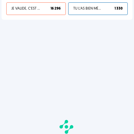
JE VALIDE, C'EST UNE VDM
16 296
TU L'AS BIEN MÉRITÉ
1 330