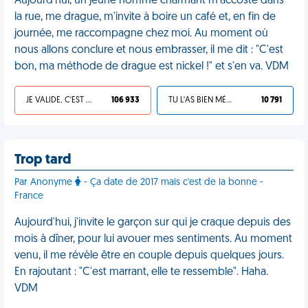
Aujourd'hui, un jeune homme charmant m'accoste dans
la rue, me drague, m'invite à boire un café et, en fin de
journée, me raccompagne chez moi. Au moment où
nous allons conclure et nous embrasser, il me dit : "C'est
bon, ma méthode de drague est nickel !" et s'en va. VDM
JE VALIDE, C'EST UNE VDM
106 933
TU L'AS BIEN MÉRITÉ
10 791
Trop tard
Par Anonyme
- Ça date de 2017 mais c'est de la bonne -
France
Aujourd'hui, j'invite le garçon sur qui je craque depuis des
mois à dîner, pour lui avouer mes sentiments. Au moment
venu, il me révèle être en couple depuis quelques jours.
En rajoutant : "C'est marrant, elle te ressemble". Haha.
VDM