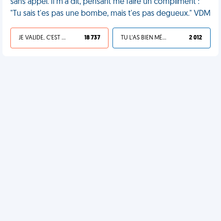
sans appel. Il m'a dit, pensant me faire un compliment :
"Tu sais t'es pas une bombe, mais t'es pas degueux." VDM
JE VALIDE, C'EST UNE VDM
18 737
TU L'AS BIEN MÉRITÉ
2 012