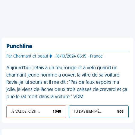
Punchline
Par Charmant et beauf
- 18/10/2024 06:15 - France
Aujourd'hui, j'étais à un feu rouge et à vélo quand un
charmant jeune homme a ouvert la vitre de sa voiture.
Ravie, je lui souris et il me dit : "Pas de faux espoirs ma
jolie, je viens de lâcher deux trois caisses de crevard et ça
pue le rat mort dans la voiture." VDM
JE VALIDE, C'EST UNE VDM
1 348
TU L'AS BIEN MÉRITÉ
508