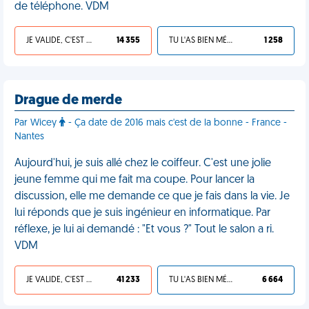
de téléphone. VDM
JE VALIDE, C'EST UNE VDM
14 355
TU L'AS BIEN MÉRITÉ
1 258
Drague de merde
Par Wicey
- Ça date de 2016 mais c'est de la bonne - France -
Nantes
Aujourd'hui, je suis allé chez le coiffeur. C'est une jolie
jeune femme qui me fait ma coupe. Pour lancer la
discussion, elle me demande ce que je fais dans la vie. Je
lui réponds que je suis ingénieur en informatique. Par
réflexe, je lui ai demandé : "Et vous ?" Tout le salon a ri.
VDM
JE VALIDE, C'EST UNE VDM
41 233
TU L'AS BIEN MÉRITÉ
6 664