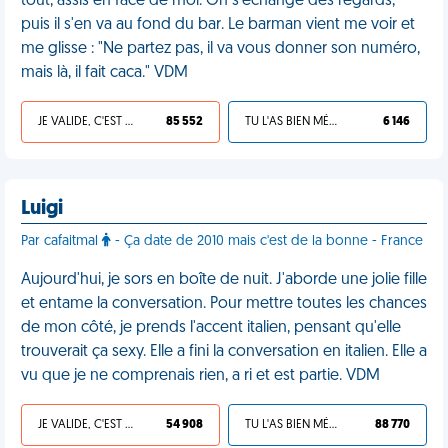
tout, assis en face de moi. On s'échange des regards,
puis il s'en va au fond du bar. Le barman vient me voir et
me glisse : "Ne partez pas, il va vous donner son numéro,
mais là, il fait caca." VDM
JE VALIDE, C'EST UNE VDM
85 552
TU L'AS BIEN MÉRITÉ
6 146
Luigi
Par cafaitmal
- Ça date de 2010 mais c'est de la bonne - France
Aujourd'hui, je sors en boîte de nuit. J'aborde une jolie fille
et entame la conversation. Pour mettre toutes les chances
de mon côté, je prends l'accent italien, pensant qu'elle
trouverait ça sexy. Elle a fini la conversation en italien. Elle a
vu que je ne comprenais rien, a ri et est partie. VDM
JE VALIDE, C'EST UNE VDM
54 908
TU L'AS BIEN MÉRITÉ
88 770