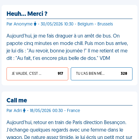
Heuh… Merci ?
Par Anonyme
- 30/05/2026 10:30 - Belgium - Brussels
Aujourd'hui, je me fais draguer à un arrêt de bus. On
papote cinq minutes en mode chill. Puis mon bus arrive,
je lui dis : "Au revoir, bonne journée !" Il me retient et me
dit : "Au fait, t'es encore plus belle de dos." VDM
JE VALIDE, C'EST UNE VDM
917
TU L'AS BIEN MÉRITÉ
328
Call me
Par Adri
- 18/05/2026 00:30 - France
Aujourd'hui, retour en train de Paris direction Besançon.
J’échange quelques regards avec une femme dans le
wagon. De nature assez timide, je lui écris un petit mot sur