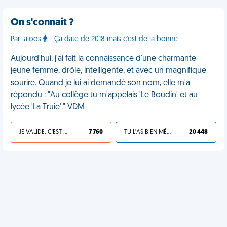
On s'connait ?
Par laloos
- Ça date de 2018 mais c'est de la bonne
Aujourd'hui, j'ai fait la connaissance d'une charmante
jeune femme, drôle, intelligente, et avec un magnifique
sourire. Quand je lui ai demandé son nom, elle m'a
répondu : "Au collège tu m'appelais 'Le Boudin' et au
lycée 'La Truie'." VDM
JE VALIDE, C'EST UNE VDM
7 760
TU L'AS BIEN MÉRITÉ
20 448