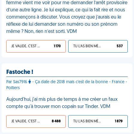
femme vient me voir pour me demander l’arrêt provisoire
d’une autre ligne. Je lui explique, ce qui la fait rire et nous
commençons à discuter. Vous croyez que j’aurais eu le
réflexe de lui demander son numéro ou son prénom
même ? Non, rien n’est sorti. VDM
JE VALIDE, C'EST UNE VDM
1 170
TU L'AS BIEN MÉRITÉ
537
Fastoche !
Par Sas7916
- Ça date de 2018 mais c'est de la bonne - France -
Poitiers
Aujourd'hui, j'ai mis plus de temps à me créer un faux
compte qu'à trouver mon copain sur Tinder. VDM
JE VALIDE, C'EST UNE VDM
8 488
TU L'AS BIEN MÉRITÉ
1 879