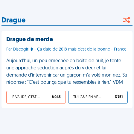
Drague
Drague de merde
Par Discogirl
- Ça date de 2018 mais c'est de la bonne - France
Aujourd'hui, un peu éméchée en boîte de nuit, je tente
une approche séduction auprès du videur et lui
demande d’intervenir car un garçon m'a volé mon nez. Sa
réponse : "C'est pour ça que tu ressembles à rien." VDM
JE VALIDE, C'EST UNE VDM
8 045
TU L'AS BIEN MÉRITÉ
3 751