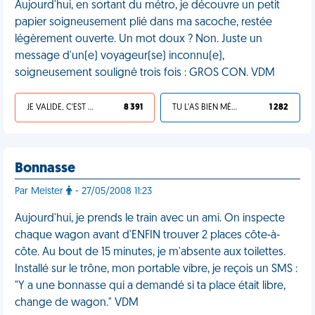
Aujourd'hui, en sortant du métro, je découvre un petit
papier soigneusement plié dans ma sacoche, restée
légèrement ouverte. Un mot doux ? Non. Juste un
message d'un(e) voyageur(se) inconnu(e),
soigneusement souligné trois fois : GROS CON. VDM
JE VALIDE, C'EST UNE VDM
8 391
TU L'AS BIEN MÉRITÉ
1 282
Bonnasse
Par Meister
- 27/05/2008 11:23
Aujourd'hui, je prends le train avec un ami. On inspecte
chaque wagon avant d'ENFIN trouver 2 places côte-à-
côte. Au bout de 15 minutes, je m'absente aux toilettes.
Installé sur le trône, mon portable vibre, je reçois un SMS :
"Y a une bonnasse qui a demandé si ta place était libre,
change de wagon." VDM