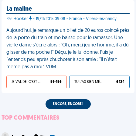
La maline
Par Hooker
- 19/11/2015 09:08 - France - Villers-lès-nancy
Aujourd'hui, je remarque un billet de 20 euros coincé près
de la porte du train et me baisse pour le ramasser. Une
vieille dame s'écrie alors : "Oh, merci jeune homme, il a dû
glisser de ma poche !" Déçu, je le lui donne. Puis je
l'entends peu après chuchoter à son amie : "Il n'était
même pas à moi." VDM
JE VALIDE, C'EST UNE VDM
59 456
TU L'AS BIEN MÉRITÉ
6 124
ENCORE, ENCORE !
TOP COMMENTAIRES