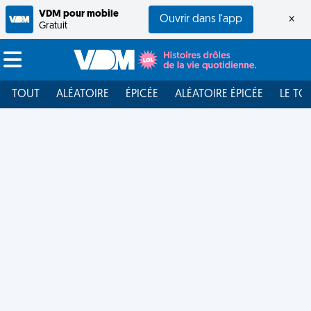
VDM pour mobile
Ouvrir dans l'app
×
Gratuit
TOUT
ALÉATOIRE
ÉPICÉE
ALÉATOIRE ÉPICÉE
LE TO