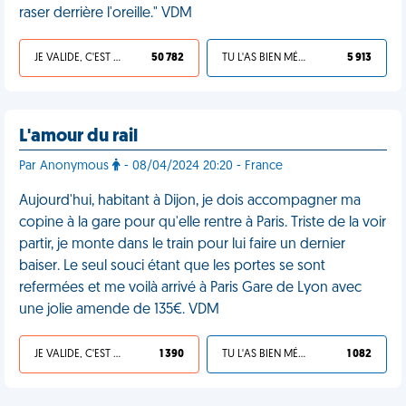
raser derrière l'oreille." VDM
JE VALIDE, C'EST UNE VDM
50 782
TU L'AS BIEN MÉRITÉ
5 913
L'amour du rail
Par Anonymous
- 08/04/2024 20:20 - France
Aujourd'hui, habitant à Dijon, je dois accompagner ma
copine à la gare pour qu'elle rentre à Paris. Triste de la voir
partir, je monte dans le train pour lui faire un dernier
baiser. Le seul souci étant que les portes se sont
refermées et me voilà arrivé à Paris Gare de Lyon avec
une jolie amende de 135€. VDM
JE VALIDE, C'EST UNE VDM
1 390
TU L'AS BIEN MÉRITÉ
1 082