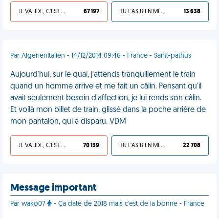
JE VALIDE, C'EST UNE VDM
67 197
TU L'AS BIEN MÉRITÉ
13 638
Par AlgerienItalien - 14/12/2014 09:46 - France - Saint-pathus
Aujourd'hui, sur le quai, j'attends tranquillement le train
quand un homme arrive et me fait un câlin. Pensant qu'il
avait seulement besoin d'affection, je lui rends son câlin.
Et voilà mon billet de train, glissé dans la poche arrière de
mon pantalon, qui a disparu. VDM
JE VALIDE, C'EST UNE VDM
70 139
TU L'AS BIEN MÉRITÉ
22 708
Message important
Par wako07
- Ça date de 2018 mais c'est de la bonne - France