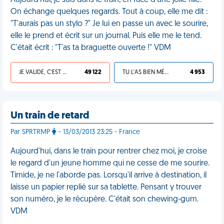
Aujourd'hui, je suis dans le train, en face d'une jolie fille.
On échange quelques regards. Tout à coup, elle me dit :
"T'aurais pas un stylo ?" Je lui en passe un avec le sourire,
elle le prend et écrit sur un journal. Puis elle me le tend.
C'était écrit : "T'as ta braguette ouverte !" VDM
JE VALIDE, C'EST UNE VDM
49 122
TU L'AS BIEN MÉRITÉ
4 953
Un train de retard
Par SPRTRMP
- 13/03/2013 23:25 - France
Aujourd'hui, dans le train pour rentrer chez moi, je croise
le regard d'un jeune homme qui ne cesse de me sourire.
Timide, je ne l'aborde pas. Lorsqu'il arrive à destination, il
laisse un papier replié sur sa tablette. Pensant y trouver
son numéro, je le récupère. C'était son chewing-gum.
VDM