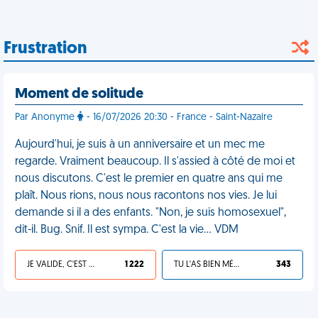
Frustration
Moment de solitude
Par Anonyme
- 16/07/2026 20:30 - France - Saint-Nazaire
Aujourd'hui, je suis à un anniversaire et un mec me
regarde. Vraiment beaucoup. Il s'assied à côté de moi et
nous discutons. C'est le premier en quatre ans qui me
plaît. Nous rions, nous nous racontons nos vies. Je lui
demande si il a des enfants. "Non, je suis homosexuel",
dit-il. Bug. Snif. Il est sympa. C'est la vie… VDM
JE VALIDE, C'EST UNE VDM
1 222
TU L'AS BIEN MÉRITÉ
343