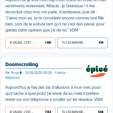
Aujourd'hui, je vois mon big crush d'ado en boîte, et mes
sentiments reviennent. Miracle : je l'intéresse ! Il me
reconduit chez moi, me parle, m'embrasse, puis dit :
"J'aime mon ex. Je te considère encore comme une fille
bien, sors de la voiture tant qu'il ne s'est rien passé, pour
garder cette opinion que j'ai de toi." VDM
JE VALIDE, C'EST UNE VDM
1 481
TU L'AS BIEN MÉRITÉ
474
Doomscrolling
Par Rosa
- 31/05/2025 00:20 - France -
Wizernes
Aujourd’hui, je fais des tas d’allusions à mon mec pour
qu’il sache à quel point j’ai envie de lui, mais il préfère
rester sur son téléphone à scroller sur les réseaux. VDM
JE VALIDE, C'EST UNE VDM
1 133
TU L'AS BIEN MÉRITÉ
538