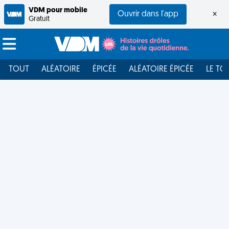
VDM pour mobile
Ouvrir dans l'app
×
Gratuit
TOUT
ALÉATOIRE
ÉPICÉE
ALÉATOIRE ÉPICÉE
LE TO