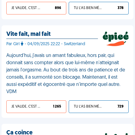
JE VALIDE, C'EST UNE VDM
896
TU L'AS BIEN MÉRITÉ
378
Vite fait, mal fait
Par Girl
- 04/09/2025 22:22 - Switzerland
Aujourd'hui, j'avais un amant fabuleux, hors pair, qui
donnait sans compter alors que lui-même n'atteignait
jamais l'orgasme. Au bout de trois ans de patience et de
conseils, il a surmonté son blocage. Maintenant, il est
aussi expéditif et égocentré que n'importe quel autre.
VDM
JE VALIDE, C'EST UNE VDM
1 265
TU L'AS BIEN MÉRITÉ
729
Ça coince