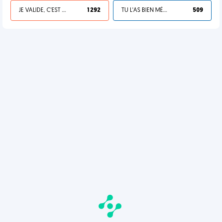
JE VALIDE, C'EST UNE VDM
1 292
TU L'AS BIEN MÉRITÉ
509