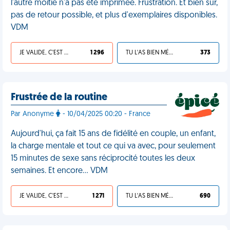
l'autre moitié n'a pas été imprimée. Frustration. Et bien sûr,
pas de retour possible, et plus d'exemplaires disponibles.
VDM
JE VALIDE, C'EST UNE VDM
1 296
TU L'AS BIEN MÉRITÉ
373
Frustrée de la routine
Par Anonyme
- 10/04/2025 00:20 - France
Aujourd'hui, ça fait 15 ans de fidélité en couple, un enfant,
la charge mentale et tout ce qui va avec, pour seulement
15 minutes de sexe sans réciprocité toutes les deux
semaines. Et encore… VDM
JE VALIDE, C'EST UNE VDM
1 271
TU L'AS BIEN MÉRITÉ
690