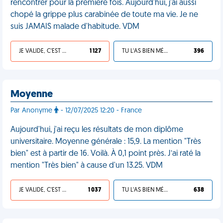
rencontrer pour la première fois. Aujourd'hui, j'ai aussi
chopé la grippe plus carabinée de toute ma vie. Je ne
suis JAMAIS malade d'habitude. VDM
JE VALIDE, C'EST UNE VDM
1 127
TU L'AS BIEN MÉRITÉ
396
Moyenne
Par Anonyme
- 12/07/2025 12:20 - France
Aujourd'hui, j'ai reçu les résultats de mon diplôme
universitaire. Moyenne générale : 15,9. La mention "Très
bien" est à partir de 16. Voilà. À 0,1 point près. J’ai raté la
mention "Très bien" à cause d'un 13.25. VDM
JE VALIDE, C'EST UNE VDM
1 037
TU L'AS BIEN MÉRITÉ
638