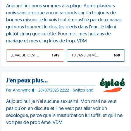
Aujourd'hui, nous sommes à la plage. Après plusieurs
mois sans presque aucun rapports car il a toujours de
bonnes raisons, je le vois tout émoustillé par deux nanas
qui nous tournent le dos, les pieds dans l'eau, le bikini
plutôt string que culotte. Pour moi, mes huit ans de
mariage et mes cinq kilos de trop. VDM
JE VALIDE, C'EST UNE VDM
1 745
TU L'AS BIEN MÉRITÉ
638
J'en peux plus…
Par Anonyme
- 20/07/2025 22:22 - Switzerland
Aujourd'hui, je n'ai aucune sexualité. Mon mari ne veut
pas qu'on en discute et il ne veut pas aller voir un
sexologue, parce que la masturbation lui suffit, et qu'il ne
voit pas de problème. VDM