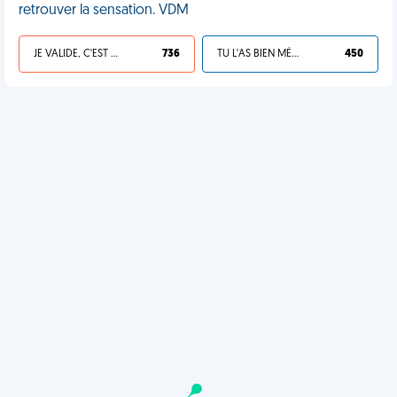
retrouver la sensation. VDM
JE VALIDE, C'EST UNE VDM
736
TU L'AS BIEN MÉRITÉ
450