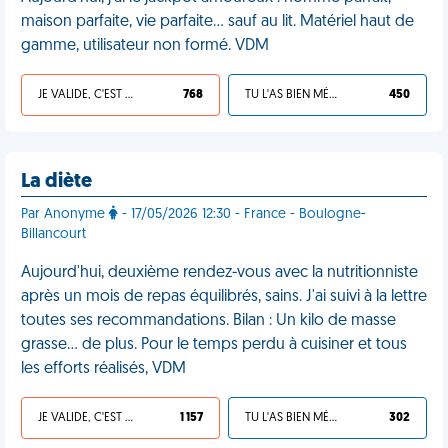
maison parfaite, vie parfaite… sauf au lit. Matériel haut de
gamme, utilisateur non formé. VDM
JE VALIDE, C'EST UNE VDM
768
TU L'AS BIEN MÉRITÉ
450
La diète
Par Anonyme
- 17/05/2026 12:30 - France - Boulogne-
Billancourt
Aujourd'hui, deuxième rendez-vous avec la nutritionniste
après un mois de repas équilibrés, sains. J'ai suivi à la lettre
toutes ses recommandations. Bilan : Un kilo de masse
grasse… de plus. Pour le temps perdu à cuisiner et tous
les efforts réalisés, VDM
JE VALIDE, C'EST UNE VDM
1 157
TU L'AS BIEN MÉRITÉ
302