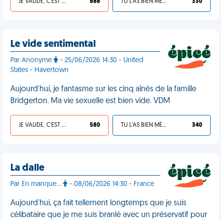
JE VALIDE, C'EST UNE VDM
888
TU L'AS BIEN MÉRITÉ
330
Le vide sentimental
Par Anonyme
- 25/06/2026 14:30 - United
States - Havertown
Aujourd'hui, je fantasme sur les cinq aînés de la famille
Bridgerton. Ma vie sexuelle est bien vide. VDM
JE VALIDE, C'EST UNE VDM
580
TU L'AS BIEN MÉRITÉ
340
La dalle
Par En manque...
- 08/06/2026 14:30 - France
Aujourd'hui, ça fait tellement longtemps que je suis
célibataire que je me suis branlé avec un préservatif pour