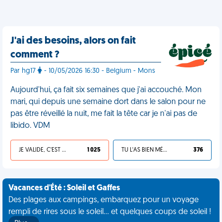
J'ai des besoins, alors on fait
comment ?
Par hg17
- 10/05/2026 16:30 - Belgium - Mons
Aujourd'hui, ça fait six semaines que j'ai accouché. Mon
mari, qui depuis une semaine dort dans le salon pour ne
pas être réveillé la nuit, me fait la tête car je n'ai pas de
libido. VDM
JE VALIDE, C'EST UNE VDM
1 025
TU L'AS BIEN MÉRITÉ
376
Vacances d'Été : Soleil et Gaffes
Des plages aux campings, embarquez pour un voyage
rempli de rires sous le soleil... et quelques coups de soleil !