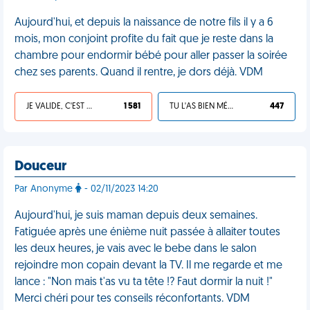
Aujourd'hui, et depuis la naissance de notre fils il y a 6
mois, mon conjoint profite du fait que je reste dans la
chambre pour endormir bébé pour aller passer la soirée
chez ses parents. Quand il rentre, je dors déjà. VDM
JE VALIDE, C'EST UNE VDM
1 581
TU L'AS BIEN MÉRITÉ
447
Douceur
Par Anonyme
- 02/11/2023 14:20
Aujourd'hui, je suis maman depuis deux semaines.
Fatiguée après une énième nuit passée à allaiter toutes
les deux heures, je vais avec le bebe dans le salon
rejoindre mon copain devant la TV. Il me regarde et me
lance : "Non mais t'as vu ta tête !? Faut dormir la nuit !"
Merci chéri pour tes conseils réconfortants. VDM