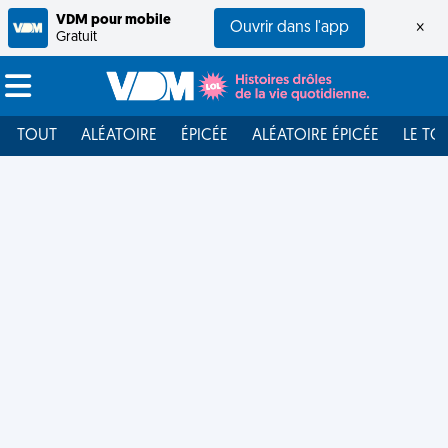
VDM pour mobile
Ouvrir dans l'app
×
Gratuit
TOUT
ALÉATOIRE
ÉPICÉE
ALÉATOIRE ÉPICÉE
LE TO