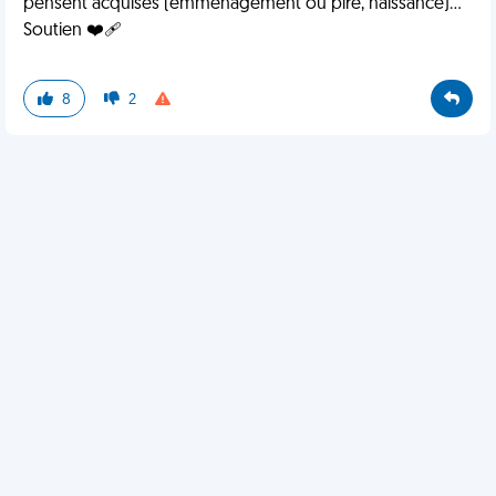
pensent acquises (emménagement ou pire, naissance)...
Soutien ❤️‍🩹
8
2