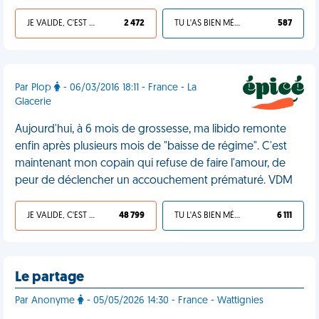
JE VALIDE, C'EST UNE VDM
2 472
TU L'AS BIEN MÉRITÉ
587
Par Plop
- 06/03/2016 18:11 - France - La
Glacerie
Aujourd'hui, à 6 mois de grossesse, ma libido remonte
enfin après plusieurs mois de "baisse de régime". C'est
maintenant mon copain qui refuse de faire l'amour, de
peur de déclencher un accouchement prématuré. VDM
JE VALIDE, C'EST UNE VDM
48 799
TU L'AS BIEN MÉRITÉ
6 111
Le partage
Par Anonyme
- 05/05/2026 14:30 - France - Wattignies