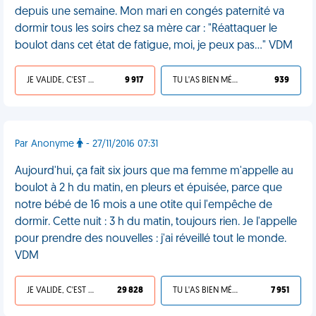
depuis une semaine. Mon mari en congés paternité va
dormir tous les soirs chez sa mère car : "Réattaquer le
boulot dans cet état de fatigue, moi, je peux pas…" VDM
JE VALIDE, C'EST UNE VDM
9 917
TU L'AS BIEN MÉRITÉ
939
Par Anonyme
- 27/11/2016 07:31
Aujourd'hui, ça fait six jours que ma femme m'appelle au
boulot à 2 h du matin, en pleurs et épuisée, parce que
notre bébé de 16 mois a une otite qui l'empêche de
dormir. Cette nuit : 3 h du matin, toujours rien. Je l'appelle
pour prendre des nouvelles : j'ai réveillé tout le monde.
VDM
JE VALIDE, C'EST UNE VDM
29 828
TU L'AS BIEN MÉRITÉ
7 951