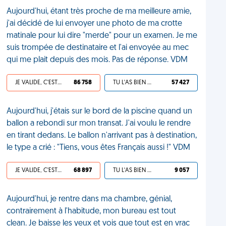
Aujourd'hui, étant très proche de ma meilleure amie,
j'ai décidé de lui envoyer une photo de ma crotte
matinale pour lui dire "merde" pour un examen. Je me
suis trompée de destinataire et l'ai envoyée au mec
qui me plait depuis des mois. Pas de réponse. VDM
JE VALIDE, C'EST UNE VDM
86 758
TU L'AS BIEN MÉRITÉ
57 427
Aujourd'hui, j'étais sur le bord de la piscine quand un
ballon a rebondi sur mon transat. J'ai voulu le rendre
en tirant dedans. Le ballon n'arrivant pas à destination,
le type a crié : "Tiens, vous êtes Français aussi !" VDM
JE VALIDE, C'EST UNE VDM
68 897
TU L'AS BIEN MÉRITÉ
9 057
Aujourd'hui, je rentre dans ma chambre, génial,
contrairement à l'habitude, mon bureau est tout
clean. Je baisse les yeux et vois que tout est en vrac