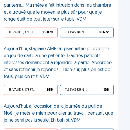
par terre... Ma mère a fait intrusion dans ma chambre
et a trouvé que le moyen le plus sûr pour que je
range était de tout jeter sur le tapis. VDM
JE VALIDE, C'EST UNE VDM
25 879
TU L'AS BIEN MÉRITÉ
18 672
Aujourd'hui, stagiaire AMP en psychiatrie je propose
un jeu de carte à une patiente. D'autres patients
intéressés demandent à rejoindre la partie. Absorbée
et sans réfléchir je réponds : "Bien-sûr, plus on est de
fous, plus on rit !" VDM
JE VALIDE, C'EST UNE VDM
639
TU L'AS BIEN MÉRITÉ
108
Aujourd'hui, à l'occasion de la journée du pull de
Noël, je mets le mien pour aller au travail, pensant que
je ne serai pas la seule. Eh bah si. VDM