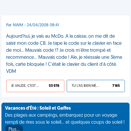
Par NWM - 24/04/2008 08:41
Aujourd'hui, je vais au McDo. A la caisse, on me dit de
saisir mon code CB. Je tape le code sur le clavier en face
de moi... Mauvais code !? Je crois m'être trompé et
recommence... Mauvais code ! Aïe, je réessaie une 3ème
fois, carte bloquée ! C'était le clavier du client d'à côté.
VDM
JE VALIDE, C'EST UNE VDM
53 076
TU L'AS BIEN MÉRITÉ
7 165
Vacances d'Été : Soleil et Gaffes
Des plages aux campings, embarquez pour un voyage
rempli de rires sous le soleil... et quelques coups de soleil !
Plus…