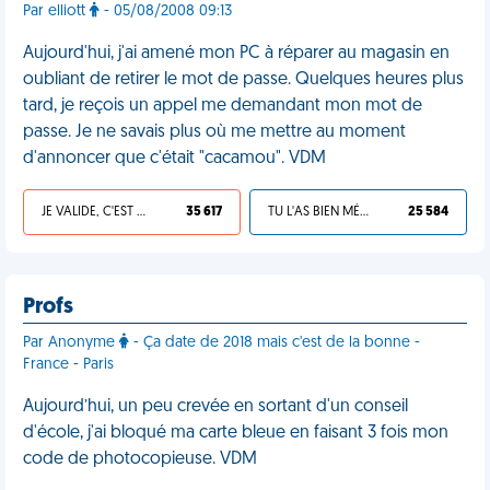
Par elliott
- 05/08/2008 09:13
Aujourd'hui, j'ai amené mon PC à réparer au magasin en
oubliant de retirer le mot de passe. Quelques heures plus
tard, je reçois un appel me demandant mon mot de
passe. Je ne savais plus où me mettre au moment
d'annoncer que c'était "cacamou". VDM
JE VALIDE, C'EST UNE VDM
35 617
TU L'AS BIEN MÉRITÉ
25 584
Profs
Par Anonyme
- Ça date de 2018 mais c'est de la bonne -
France - Paris
Aujourd’hui, un peu crevée en sortant d'un conseil
d'école, j'ai bloqué ma carte bleue en faisant 3 fois mon
code de photocopieuse. VDM