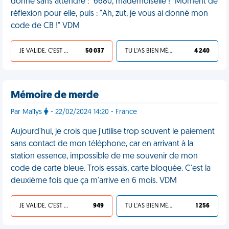
donne sans attendre : "6680, mademoiselle !" Moment de
réflexion pour elle, puis : "Ah, zut, je vous ai donné mon
code de CB !" VDM
JE VALIDE, C'EST UNE VDM
50 037
TU L'AS BIEN MÉRITÉ
4 240
Mémoire de merde
Par Maïlys
- 22/02/2024 14:20 - France
Aujourd'hui, je crois que j'utilise trop souvent le paiement
sans contact de mon téléphone, car en arrivant à la
station essence, impossible de me souvenir de mon
code de carte bleue. Trois essais, carte bloquée. C'est la
deuxième fois que ça m'arrive en 6 mois. VDM
JE VALIDE, C'EST UNE VDM
949
TU L'AS BIEN MÉRITÉ
1 256