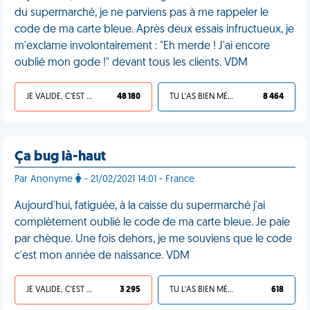
du supermarché, je ne parviens pas à me rappeler le
code de ma carte bleue. Après deux essais infructueux, je
m'exclame involontairement : "Eh merde ! J'ai encore
oublié mon gode !" devant tous les clients. VDM
JE VALIDE, C'EST UNE VDM
48 180
TU L'AS BIEN MÉRITÉ
8 464
Ça bug là-haut
Par Anonyme
- 21/02/2021 14:01 - France
Aujourd'hui, fatiguée, à la caisse du supermarché j'ai
complètement oublié le code de ma carte bleue. Je paie
par chèque. Une fois dehors, je me souviens que le code
c'est mon année de naissance. VDM
JE VALIDE, C'EST UNE VDM
3 295
TU L'AS BIEN MÉRITÉ
618