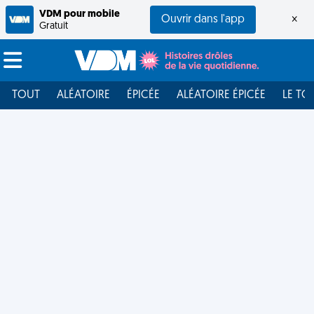
VDM pour mobile
Ouvrir dans l'app
×
Gratuit
TOUT
ALÉATOIRE
ÉPICÉE
ALÉATOIRE ÉPICÉE
LE TO