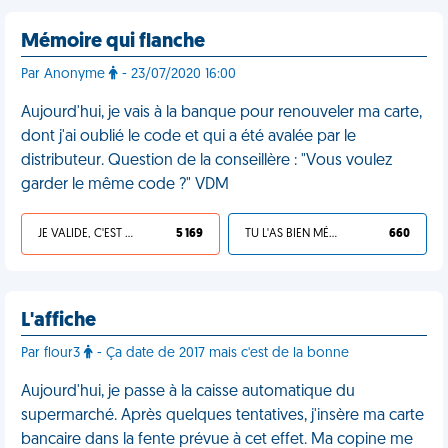
Mémoire qui flanche
Par Anonyme
- 23/07/2020 16:00
Aujourd'hui, je vais à la banque pour renouveler ma carte,
dont j'ai oublié le code et qui a été avalée par le
distributeur. Question de la conseillère : "Vous voulez
garder le même code ?" VDM
JE VALIDE, C'EST UNE VDM
5 169
TU L'AS BIEN MÉRITÉ
660
L'affiche
Par flour3
- Ça date de 2017 mais c'est de la bonne
Aujourd'hui, je passe à la caisse automatique du
supermarché. Après quelques tentatives, j'insère ma carte
bancaire dans la fente prévue à cet effet. Ma copine me