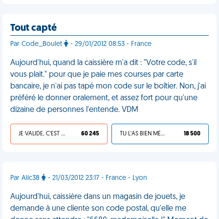
Tout capté
Par Code_Boulet
- 29/01/2012 08:53 - France
Aujourd'hui, quand la caissière m'a dit : "Votre code, s'il
vous plait." pour que je paie mes courses par carte
bancaire, je n'ai pas tapé mon code sur le boîtier. Non, j'ai
préféré le donner oralement, et assez fort pour qu'une
dizaine de personnes l'entende. VDM
JE VALIDE, C'EST UNE VDM
60 245
TU L'AS BIEN MÉRITÉ
18 500
Par Alic38
- 21/03/2012 23:17 - France - Lyon
Aujourd'hui, caissière dans un magasin de jouets, je
demande à une cliente son code postal, qu'elle me