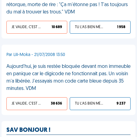
rétorque, morte de rire : "Ça m'étonne pas ! T'as toujours
du mal à trouver les trous." VDM
JE VALIDE, C'EST UNE VDM
10 689
TU L'AS BIEN MÉRITÉ
1 958
Par Lili-Moka - 21/07/2008 13:50
Aujourd'hui, je suis restée bloquée devant mon immeuble
en panique car le digicode ne fonctionnait pas. Un voisin
m'a libérée. J'essayais mon code carte bleue depuis 35
minutes. VDM
JE VALIDE, C'EST UNE VDM
38 636
TU L'AS BIEN MÉRITÉ
9 237
SAV BONJOUR !