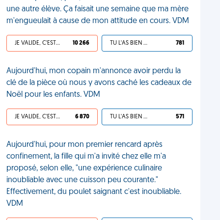
une autre élève. Ça faisait une semaine que ma mère
m'engueulait à cause de mon attitude en cours. VDM
JE VALIDE, C'EST UNE VDM
10 266
TU L'AS BIEN MÉRITÉ
781
Aujourd'hui, mon copain m'annonce avoir perdu la
clé de la pièce où nous y avons caché les cadeaux de
Noël pour les enfants. VDM
JE VALIDE, C'EST UNE VDM
6 870
TU L'AS BIEN MÉRITÉ
571
Aujourd'hui, pour mon premier rencard après
confinement, la fille qui m'a invité chez elle m'a
proposé, selon elle, "une expérience culinaire
inoubliable avec une cuisson peu courante."
Effectivement, du poulet saignant c'est inoubliable.
VDM