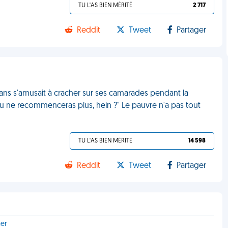
TU L'AS BIEN MÉRITÉ
2 717
Reddit
Tweet
Partager
3 ans s'amusait à cracher sur ses camarades pendant la
é : tu ne recommenceras plus, hein ?" Le pauvre n'a pas tout
TU L'AS BIEN MÉRITÉ
14 598
Reddit
Tweet
Partager
mer