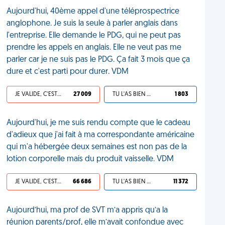
Aujourd'hui, 40ème appel d'une téléprospectrice
anglophone. Je suis la seule à parler anglais dans
l'entreprise. Elle demande le PDG, qui ne peut pas
prendre les appels en anglais. Elle ne veut pas me
parler car je ne suis pas le PDG. Ça fait 3 mois que ça
dure et c'est parti pour durer. VDM
JE VALIDE, C'EST UNE VDM
27 009
TU L'AS BIEN MÉRITÉ
1 803
Aujourd'hui, je me suis rendu compte que le cadeau
d'adieux que j'ai fait à ma correspondante américaine
qui m'a hébergée deux semaines est non pas de la
lotion corporelle mais du produit vaisselle. VDM
JE VALIDE, C'EST UNE VDM
66 686
TU L'AS BIEN MÉRITÉ
11 372
Aujourd’hui, ma prof de SVT m’a appris qu’a la
réunion parents/prof, elle m’avait confondue avec