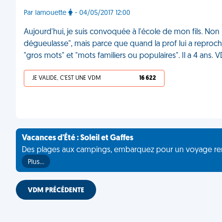
Par lamouette
- 04/05/2017 12:00
Aujourd'hui, je suis convoquée à l'école de mon fils. Non p
dégueulasse", mais parce que quand la prof lui a reproché d'
"gros mots" et "mots familiers ou populaires". Il a 4 ans. 
JE VALIDE, C'EST UNE VDM
16 622
Vacances d'Été : Soleil et Gaffes
Des plages aux campings, embarquez pour un voyage rempli 
Plus…
VDM PRÉCÉDENTE