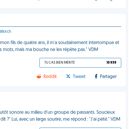
llkirch
ec mon fils de quatre ans, il m'a soudainement interrompue et
ros mots, mais ma bouche ne les répète pas." VDM
TU L'AS BIEN MÉRITÉ
10 939
Reddit
Tweet
Partager
lutôt sonore au milieu d'un groupe de passants. Soucieux
it ?" Lui, avec un large sourire, me répond : "J'ai pété." VDM