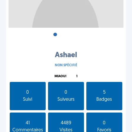
•
•
•
Ashael
NON SPÉCIFIÉ
MIAOU!
1
0
0
5
Suivi
Suiveurs
Badges
41
4489
0
Commentaires
Visites
Favoris