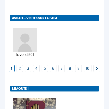
ASHAEL - VISITES SUR LA PAGE
lovers5201
1
2
3
4
5
6
7
8
9
10
MIAOUTÉ !