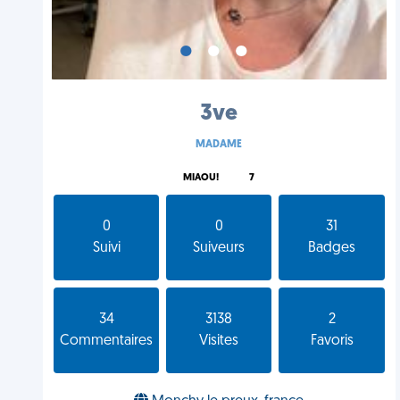
•
•
•
3ve
MADAME
MIAOU!
7
0
0
31
Suivi
Suiveurs
Badges
34
3138
2
Commentaires
Visites
Favoris