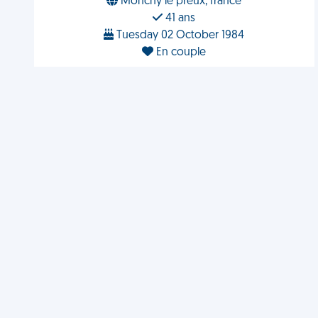
Monchy le preux, france
41 ans
Tuesday 02 October 1984
En couple