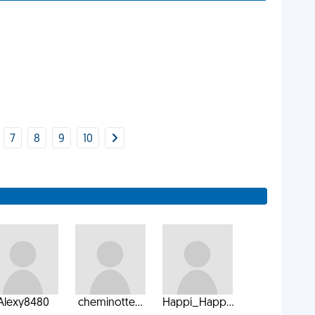
7
8
9
10
Alexy8480
cheminotte...
Happi_Happ...