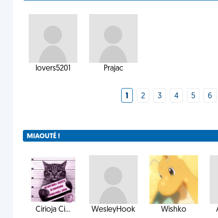
lovers5201
Prajac
1
2
3
4
5
6
MIAOUTÉ !
Cirioja Ci...
WesleyHook
Wishko