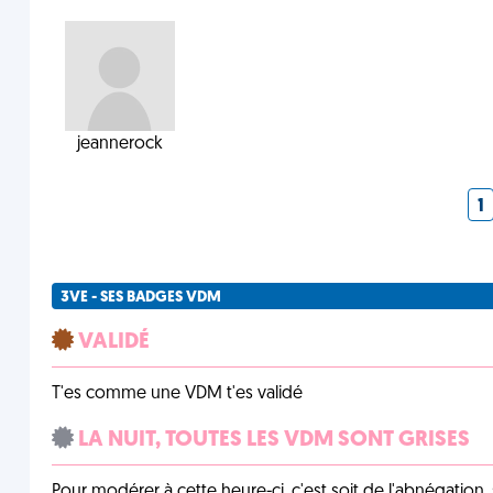
jeannerock
1
3VE - SES BADGES VDM
VALIDÉ
T'es comme une VDM t'es validé
LA NUIT, TOUTES LES VDM SONT GRISES
Pour modérer à cette heure-ci, c'est soit de l'abnégation, 