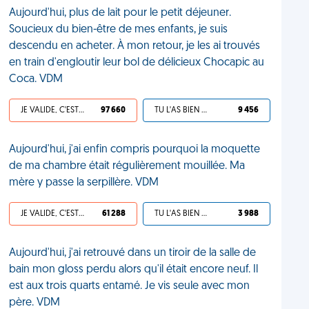
Aujourd'hui, plus de lait pour le petit déjeuner.
Soucieux du bien-être de mes enfants, je suis
descendu en acheter. À mon retour, je les ai trouvés
en train d'engloutir leur bol de délicieux Chocapic au
Coca. VDM
JE VALIDE, C'EST UNE VDM
97 660
TU L'AS BIEN MÉRITÉ
9 456
Aujourd'hui, j'ai enfin compris pourquoi la moquette
de ma chambre était régulièrement mouillée. Ma
mère y passe la serpillère. VDM
JE VALIDE, C'EST UNE VDM
61 288
TU L'AS BIEN MÉRITÉ
3 988
Aujourd'hui, j'ai retrouvé dans un tiroir de la salle de
bain mon gloss perdu alors qu'il était encore neuf. Il
est aux trois quarts entamé. Je vis seule avec mon
père. VDM