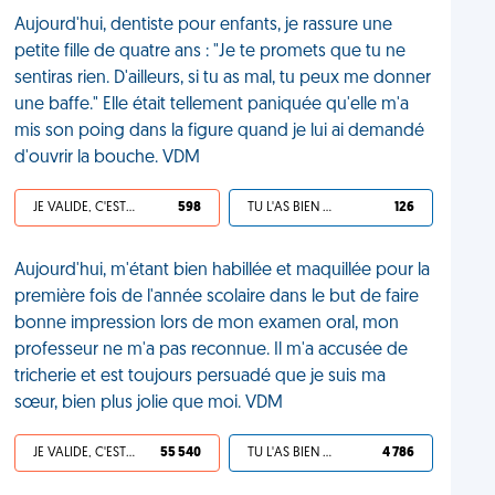
Aujourd'hui, dentiste pour enfants, je rassure une
petite fille de quatre ans : "Je te promets que tu ne
sentiras rien. D'ailleurs, si tu as mal, tu peux me donner
une baffe." Elle était tellement paniquée qu'elle m'a
mis son poing dans la figure quand je lui ai demandé
d'ouvrir la bouche. VDM
JE VALIDE, C'EST UNE VDM
598
TU L'AS BIEN MÉRITÉ
126
Aujourd'hui, m'étant bien habillée et maquillée pour la
première fois de l'année scolaire dans le but de faire
bonne impression lors de mon examen oral, mon
professeur ne m'a pas reconnue. Il m'a accusée de
tricherie et est toujours persuadé que je suis ma
sœur, bien plus jolie que moi. VDM
JE VALIDE, C'EST UNE VDM
55 540
TU L'AS BIEN MÉRITÉ
4 786