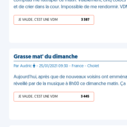
comptais me rattraper ce matin. Visiblement, cinq colocs
et de crier dans la cour. Impossible de me rendormir. V
JE VALIDE, C'EST UNE VDM
3 387
Grasse mat' du dimanche
Par Audric
- 25/01/2021 09:30 - France - Cholet
Aujourd'hui, après que de nouveaux voisins ont emménag
réveillé par de la musique à 8h00 ce dimanche matin. Ç
JE VALIDE, C'EST UNE VDM
3 445