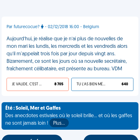
Par futurecocue?
- 02/12/2018 16:00 - Belgium
Aujourd’hui, je réalise que je n’ai plus de nouvelles de
mon mari les lundis, les mercredis et les vendredis alors
qu’il m'appelait trois fois par jour depuis vingt ans.
Bizarrement, ce sont les jours où sa nouvelle secrétaire,
fraîchement célibataire, est présente au bureau. VDM
JE VALIDE, C'EST UNE VDM
8 705
TU L'AS BIEN MÉRITÉ
640
Été : Soleil, Mer et Gaffes
Des anecdotes estivales où le soleil brille... et où les gaffes
ne sont jamais loin !
Plus…