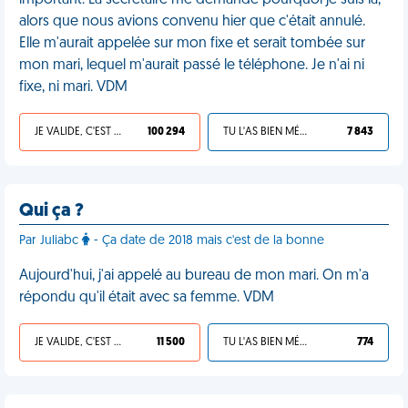
important. La secrétaire me demande pourquoi je suis là,
alors que nous avions convenu hier que c'était annulé.
Elle m'aurait appelée sur mon fixe et serait tombée sur
mon mari, lequel m'aurait passé le téléphone. Je n'ai ni
fixe, ni mari. VDM
JE VALIDE, C'EST UNE VDM
100 294
TU L'AS BIEN MÉRITÉ
7 843
Qui ça ?
Par Juliabc
- Ça date de 2018 mais c'est de la bonne
Aujourd'hui, j'ai appelé au bureau de mon mari. On m'a
répondu qu'il était avec sa femme. VDM
JE VALIDE, C'EST UNE VDM
11 500
TU L'AS BIEN MÉRITÉ
774