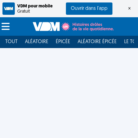
VDM pour mobile
Ouvrir dans l'app
×
Gratuit
TOUT
ALÉATOIRE
ÉPICÉE
ALÉATOIRE ÉPICÉE
LE TO