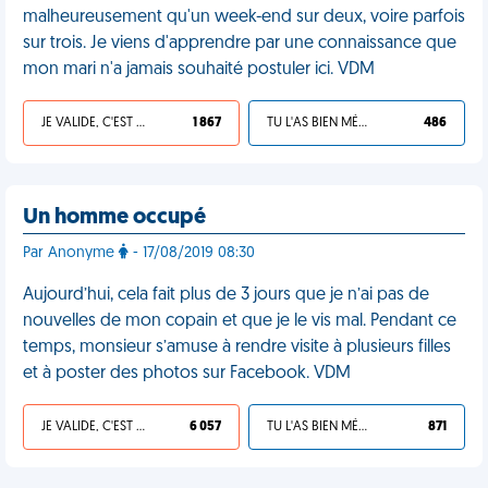
malheureusement qu'un week-end sur deux, voire parfois
sur trois. Je viens d'apprendre par une connaissance que
mon mari n'a jamais souhaité postuler ici. VDM
JE VALIDE, C'EST UNE VDM
1 867
TU L'AS BIEN MÉRITÉ
486
Un homme occupé
Par Anonyme
- 17/08/2019 08:30
Aujourd’hui, cela fait plus de 3 jours que je n’ai pas de
nouvelles de mon copain et que je le vis mal. Pendant ce
temps, monsieur s’amuse à rendre visite à plusieurs filles
et à poster des photos sur Facebook. VDM
JE VALIDE, C'EST UNE VDM
6 057
TU L'AS BIEN MÉRITÉ
871