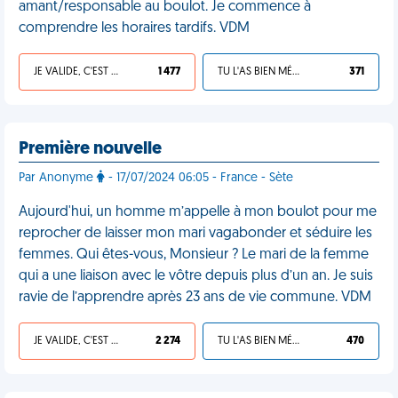
amant/responsable au boulot. Je commence à
comprendre les horaires tardifs. VDM
JE VALIDE, C'EST UNE VDM
1 477
TU L'AS BIEN MÉRITÉ
371
Première nouvelle
Par Anonyme
- 17/07/2024 06:05 - France - Sète
Aujourd'hui, un homme m’appelle à mon boulot pour me
reprocher de laisser mon mari vagabonder et séduire les
femmes. Qui êtes-vous, Monsieur ? Le mari de la femme
qui a une liaison avec le vôtre depuis plus d’un an. Je suis
ravie de l’apprendre après 23 ans de vie commune. VDM
JE VALIDE, C'EST UNE VDM
2 274
TU L'AS BIEN MÉRITÉ
470