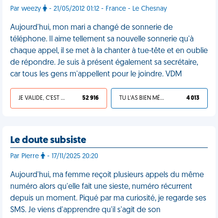
Par weezy
- 21/05/2012 01:12 - France - Le Chesnay
Aujourd'hui, mon mari a changé de sonnerie de
téléphone. Il aime tellement sa nouvelle sonnerie qu'à
chaque appel, il se met à la chanter à tue-tête et en oublie
de répondre. Je suis à présent également sa secrétaire,
car tous les gens m'appellent pour le joindre. VDM
JE VALIDE, C'EST UNE VDM
52 916
TU L'AS BIEN MÉRITÉ
4 013
Le doute subsiste
Par Pierre
- 17/11/2025 20:20
Aujourd'hui, ma femme reçoit plusieurs appels du même
numéro alors qu'elle fait une sieste, numéro récurrent
depuis un moment. Piqué par ma curiosité, je regarde ses
SMS. Je viens d'apprendre qu'il s'agit de son