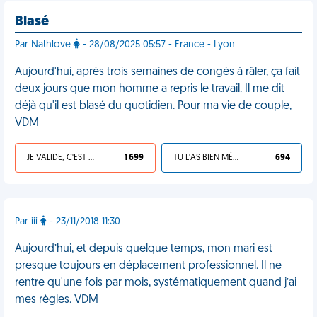
Blasé
Par Nathlove
- 28/08/2025 05:57 - France - Lyon
Aujourd'hui, après trois semaines de congés à râler, ça fait
deux jours que mon homme a repris le travail. Il me dit
déjà qu'il est blasé du quotidien. Pour ma vie de couple,
VDM
JE VALIDE, C'EST UNE VDM
1 699
TU L'AS BIEN MÉRITÉ
694
Par iii
- 23/11/2018 11:30
Aujourd’hui, et depuis quelque temps, mon mari est
presque toujours en déplacement professionnel. Il ne
rentre qu'une fois par mois, systématiquement quand j’ai
mes règles. VDM