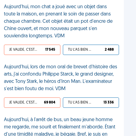
Aujourd'hui, mon chat a joué avec un objet dans
toute la maison, en prenant le soin de passer dans
chaque chambre. Cet objet était un pot d'encre de
Chine ouvert, et mon nouveau parquet s'en
souviendra longtemps. VDM
JE VALIDE, C'EST UNE VDM
17 545
TU L'AS BIEN MÉRITÉ
2 488
Aujourd'hui, lors de mon oral de brevet d'histoire des
arts, j'ai confondu Philippe Starck, le grand designer,
avec Tony Stark, le héros d'Iron Man. L'examinateur
s'est bien foutu de moi. VDM
JE VALIDE, C'EST UNE VDM
69 804
TU L'AS BIEN MÉRITÉ
13 336
Aujourd'hui, à l'arrêt de bus, un beau jeune homme
me regarde, me sourit et finalement m'aborde. Étant
d'une timidité maladive, je bégaie. Bref, je suis en