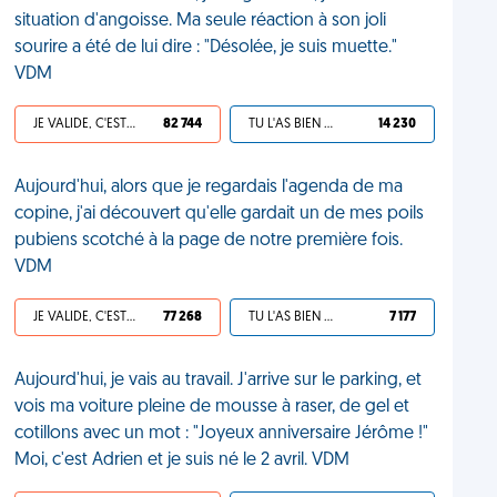
situation d'angoisse. Ma seule réaction à son joli
sourire a été de lui dire : "Désolée, je suis muette."
VDM
JE VALIDE, C'EST UNE VDM
82 744
TU L'AS BIEN MÉRITÉ
14 230
Aujourd'hui, alors que je regardais l'agenda de ma
copine, j'ai découvert qu'elle gardait un de mes poils
pubiens scotché à la page de notre première fois.
VDM
JE VALIDE, C'EST UNE VDM
77 268
TU L'AS BIEN MÉRITÉ
7 177
Aujourd'hui, je vais au travail. J'arrive sur le parking, et
vois ma voiture pleine de mousse à raser, de gel et
cotillons avec un mot : "Joyeux anniversaire Jérôme !"
Moi, c'est Adrien et je suis né le 2 avril. VDM