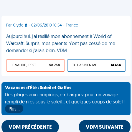
Par Clyde
- 02/06/2010 16:54 - France
Aujourd'hui, j'ai résilié mon abonnement à World of
Warcraft. Surpris, mes parents n'ont pas cessé de me
demander si j'allais bien. VDM
JE VALIDE, C'EST UNE VDM
58 738
TU L'AS BIEN MÉRITÉ
14 434
Vacances d'Été : Soleil et Gaffes
Des plages aux campings, embarquez pour un voyage
rempli de rires sous le soleil... et quelques coups de soleil !
Plus…
VDM PRÉCÉDENTE
VDM SUIVANTE