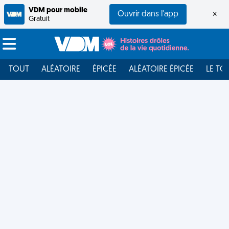
VDM pour mobile
Ouvrir dans l'app
×
Gratuit
TOUT
ALÉATOIRE
ÉPICÉE
ALÉATOIRE ÉPICÉE
LE TO