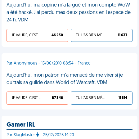
Aujourd'hui, ma copine m'a largué et mon compte WoW
a été hacké. J'ai perdu mes deux passions en l'espace de
24 h. VDM
JE VALIDE, C'EST UNE VDM
46 230
TU L'AS BIEN MÉRITÉ
11 637
Par Anonymous - 15/06/2010 08:54 - France
Aujourd'hui, mon patron m'a menacé de me virer si je
quittais sa guilde dans World of Warcraft. VDM
JE VALIDE, C'EST UNE VDM
87 346
TU L'AS BIEN MÉRITÉ
11 514
Gamer IRL
Par SlugMaster
- 25/12/2025 14:20