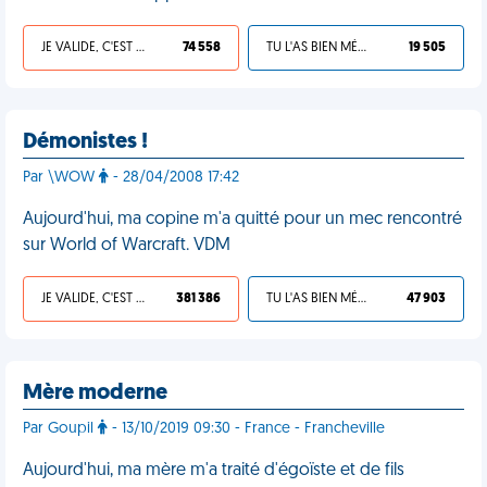
JE VALIDE, C'EST UNE VDM
74 558
TU L'AS BIEN MÉRITÉ
19 505
Démonistes !
Par \WOW
- 28/04/2008 17:42
Aujourd'hui, ma copine m'a quitté pour un mec rencontré
sur World of Warcraft. VDM
JE VALIDE, C'EST UNE VDM
381 386
TU L'AS BIEN MÉRITÉ
47 903
Mère moderne
Par Goupil
- 13/10/2019 09:30 - France - Francheville
Aujourd'hui, ma mère m'a traité d'égoïste et de fils