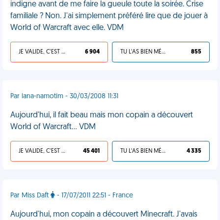
indigne avant de me faire la gueule toute la soirée. Crise
familiale ? Non. J'ai simplement préféré lire que de jouer à
World of Warcraft avec elle. VDM
JE VALIDE, C'EST UNE VDM
6 904
TU L'AS BIEN MÉRITÉ
855
Par lana-namotim - 30/03/2008 11:31
Aujourd'hui, il fait beau mais mon copain a découvert
World of Warcraft... VDM
JE VALIDE, C'EST UNE VDM
45 401
TU L'AS BIEN MÉRITÉ
4 335
Par Miss Daft
- 17/07/2011 22:51 - France
Aujourd'hui, mon copain a découvert Minecraft. J'avais