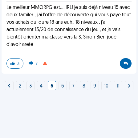
Le meilleur MMORPG est.... IRL! je suis déjà niveau 15 avec
deux familer , j'ai l'offre de découverte qui vous paye tout
vos achats qui dure 18 ans euh.. 18 niveaux , j'ai
actuelement 13/20 de connaissance du jeu , et je vais
bientôt orienter ma classe vers la S. Sinon Bien joué
d'avoir areté
3
7
2
3
4
5
6
7
8
9
10
11