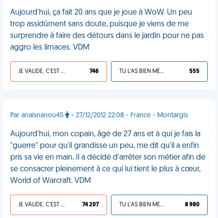
Aujourd'hui, ça fait 20 ans que je joue à WoW. Un peu
trop assidûment sans doute, puisque je viens de me
surprendre à faire des détours dans le jardin pour ne pas
aggro les limaces. VDM
JE VALIDE, C'EST UNE VDM
746
TU L'AS BIEN MÉRITÉ
555
Par anaisnanou45
- 27/12/2012 22:08 - France - Montargis
Aujourd'hui, mon copain, âgé de 27 ans et à qui je fais la
"guerre" pour qu'il grandisse un peu, me dit qu'il a enfin
pris sa vie en main. Il a décidé d'arrêter son métier afin de
se consacrer pleinement à ce qui lui tient le plus à cœur,
World of Warcraft. VDM
JE VALIDE, C'EST UNE VDM
74 207
TU L'AS BIEN MÉRITÉ
8 980