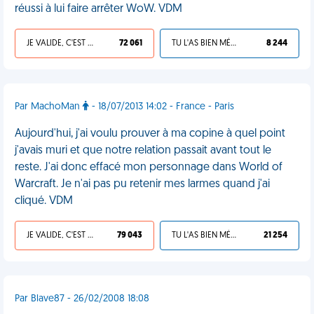
réussi à lui faire arrêter WoW. VDM
JE VALIDE, C'EST UNE VDM
72 061
TU L'AS BIEN MÉRITÉ
8 244
Par MachoMan
- 18/07/2013 14:02 - France - Paris
Aujourd'hui, j'ai voulu prouver à ma copine à quel point
j'avais muri et que notre relation passait avant tout le
reste. J'ai donc effacé mon personnage dans World of
Warcraft. Je n'ai pas pu retenir mes larmes quand j'ai
cliqué. VDM
JE VALIDE, C'EST UNE VDM
79 043
TU L'AS BIEN MÉRITÉ
21 254
Par Blave87 - 26/02/2008 18:08