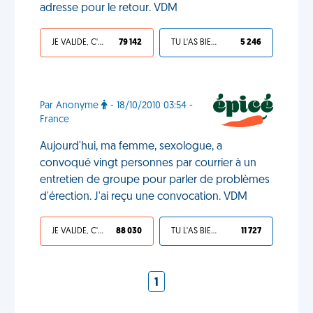
adresse pour le retour. VDM
JE VALIDE, C'EST UNE VDM
79 142
TU L'AS BIEN MÉRITÉ
5 246
Par Anonyme
- 18/10/2010 03:54 -
France
Aujourd'hui, ma femme, sexologue, a
convoqué vingt personnes par courrier à un
entretien de groupe pour parler de problèmes
d'érection. J'ai reçu une convocation. VDM
JE VALIDE, C'EST UNE VDM
88 030
TU L'AS BIEN MÉRITÉ
11 727
1