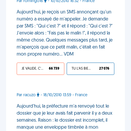
Par romingo16
- 10/10/2010 16:32 - France
Aujourd'hui, je reçois un SMS annonçant qu'un
numéro a essayé de m'appeler. Je demande
par SMS : "Qui c'est ?" et il répond : "Qui c'est ?"
J'envoie alors : "Fais pas le malin !", il répond la
même chose. Quelques messages plus tard, je
m'aperçois que ce petit malin, c'était en fait
mon propre numéro... VDM
JE VALIDE, C'EST UNE VDM
66 739
TU L'AS BIEN MÉRITÉ
27 076
Par racuzo
- 18/10/2010 13:59 - France
Aujourd'hui, la préfecture m'a renvoyé tout le
dossier que je leur avais fait parvenir il y a deux
semaines. Raison : le dossier est incomplet, il
manque une enveloppe timbrée à mon