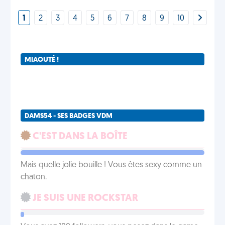
1
2
3
4
5
6
7
8
9
10
MIAOUTÉ !
DAMS54 - SES BADGES VDM
C'EST DANS LA BOÎTE
Mais quelle jolie bouille ! Vous êtes sexy comme un
chaton.
JE SUIS UNE ROCKSTAR