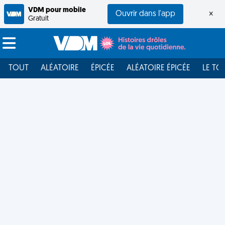
VDM pour mobile
Ouvrir dans l'app
×
Gratuit
TOUT
ALÉATOIRE
ÉPICÉE
ALÉATOIRE ÉPICÉE
LE TO