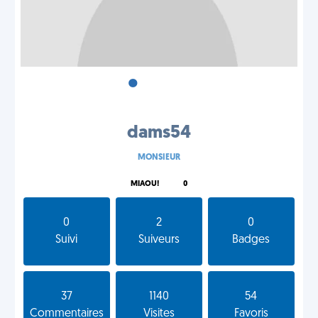
•
•
•
dams54
MONSIEUR
MIAOU!
0
0
2
0
Suivi
Suiveurs
Badges
37
1140
54
Commentaires
Visites
Favoris