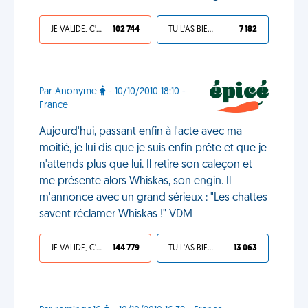
JE VALIDE, C'EST UNE VDM
102 744
TU L'AS BIEN MÉRITÉ
7 182
Par Anonyme
- 10/10/2010 18:10 -
France
Aujourd'hui, passant enfin à l'acte avec ma
moitié, je lui dis que je suis enfin prête et que je
n'attends plus que lui. Il retire son caleçon et
me présente alors Whiskas, son engin. Il
m'annonce avec un grand sérieux : "Les chattes
savent réclamer Whiskas !" VDM
JE VALIDE, C'EST UNE VDM
144 779
TU L'AS BIEN MÉRITÉ
13 063