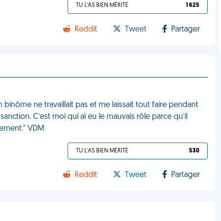
TU L'AS BIEN MÉRITÉ
1 625
Reddit
Tweet
Partager
inôme ne travaillait pas et me laissait tout faire pendant
anction. C’est moi qui ai eu le mauvais rôle parce qu’il
usement." VDM
TU L'AS BIEN MÉRITÉ
530
Reddit
Tweet
Partager