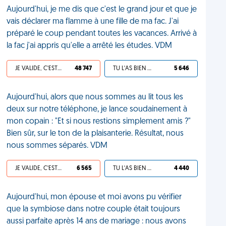
Aujourd'hui, je me dis que c'est le grand jour et que je
vais déclarer ma flamme à une fille de ma fac. J'ai
préparé le coup pendant toutes les vacances. Arrivé à
la fac j'ai appris qu'elle a arrêté les études. VDM
JE VALIDE, C'EST UNE VDM
48 747
TU L'AS BIEN MÉRITÉ
5 646
Aujourd'hui, alors que nous sommes au lit tous les
deux sur notre téléphone, je lance soudainement à
mon copain : "Et si nous restions simplement amis ?"
Bien sûr, sur le ton de la plaisanterie. Résultat, nous
nous sommes séparés. VDM
JE VALIDE, C'EST UNE VDM
6 565
TU L'AS BIEN MÉRITÉ
4 440
Aujourd'hui, mon épouse et moi avons pu vérifier
que la symbiose dans notre couple était toujours
aussi parfaite après 14 ans de mariage : nous avons