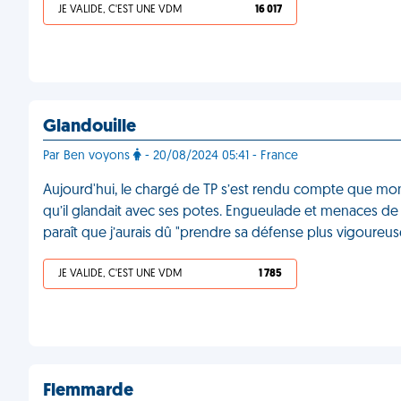
JE VALIDE, C'EST UNE VDM
16 017
Glandouille
Par Ben voyons
- 20/08/2024 05:41 - France
Aujourd'hui, le chargé de TP s’est rendu compte que mon b
qu’il glandait avec ses potes. Engueulade et menaces de s
paraît que j’aurais dû "prendre sa défense plus vigoure
JE VALIDE, C'EST UNE VDM
1 785
Flemmarde