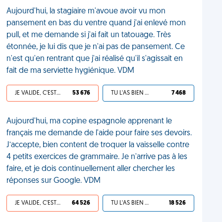
Aujourd'hui, la stagiaire m'avoue avoir vu mon
pansement en bas du ventre quand j'ai enlevé mon
pull, et me demande si j'ai fait un tatouage. Très
étonnée, je lui dis que je n'ai pas de pansement. Ce
n'est qu'en rentrant que j'ai réalisé qu'il s'agissait en
fait de ma serviette hygiénique. VDM
JE VALIDE, C'EST UNE VDM
53 676
TU L'AS BIEN MÉRITÉ
7 468
Aujourd'hui, ma copine espagnole apprenant le
français me demande de l'aide pour faire ses devoirs.
J’accepte, bien content de troquer la vaisselle contre
4 petits exercices de grammaire. Je n'arrive pas à les
faire, et je dois continuellement aller chercher les
réponses sur Google. VDM
JE VALIDE, C'EST UNE VDM
64 526
TU L'AS BIEN MÉRITÉ
18 526