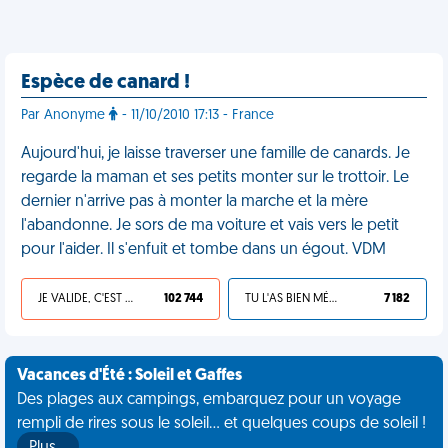
Espèce de canard !
Par Anonyme
- 11/10/2010 17:13 - France
Aujourd'hui, je laisse traverser une famille de canards. Je
regarde la maman et ses petits monter sur le trottoir. Le
dernier n'arrive pas à monter la marche et la mère
l'abandonne. Je sors de ma voiture et vais vers le petit
pour l'aider. Il s'enfuit et tombe dans un égout. VDM
JE VALIDE, C'EST UNE VDM
102 744
TU L'AS BIEN MÉRITÉ
7 182
Vacances d'Été : Soleil et Gaffes
Des plages aux campings, embarquez pour un voyage
rempli de rires sous le soleil... et quelques coups de soleil !