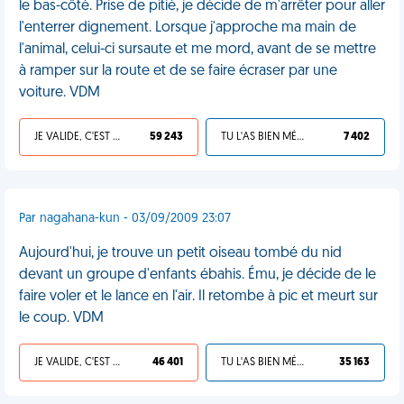
le bas-côté. Prise de pitié, je décide de m'arrêter pour aller
l'enterrer dignement. Lorsque j'approche ma main de
l'animal, celui-ci sursaute et me mord, avant de se mettre
à ramper sur la route et de se faire écraser par une
voiture. VDM
JE VALIDE, C'EST UNE VDM
59 243
TU L'AS BIEN MÉRITÉ
7 402
Par nagahana-kun - 03/09/2009 23:07
Aujourd'hui, je trouve un petit oiseau tombé du nid
devant un groupe d'enfants ébahis. Ému, je décide de le
faire voler et le lance en l'air. Il retombe à pic et meurt sur
le coup. VDM
JE VALIDE, C'EST UNE VDM
46 401
TU L'AS BIEN MÉRITÉ
35 163