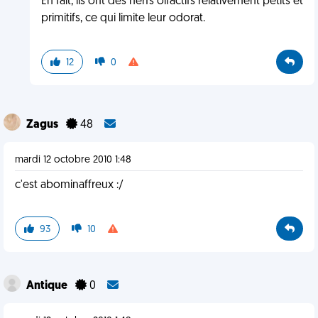
En fait, ils ont des nerfs olfactifs relativement petits et
primitifs, ce qui limite leur odorat.
12
0
Zagus
48
mardi 12 octobre 2010 1:48
c'est abominaffreux :/
93
10
Antique
0