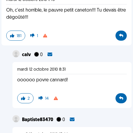
Oh, c'est horrible, le pauvre petit caneton!!! Tu devais être
dégoûté!!!
181
1
calv
0
mardi 12 octobre 2010 8:31
oooooo povre cannard!
2
14
Baptiste83470
0