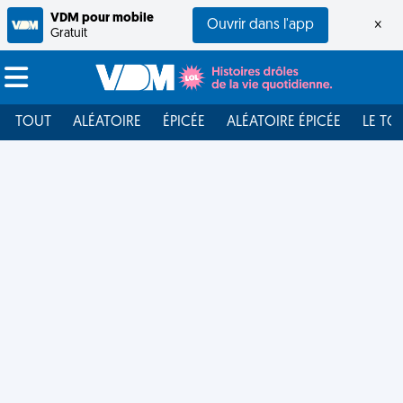
VDM pour mobile
Ouvrir dans l'app
×
Gratuit
TOUT
ALÉATOIRE
ÉPICÉE
ALÉATOIRE ÉPICÉE
LE TO