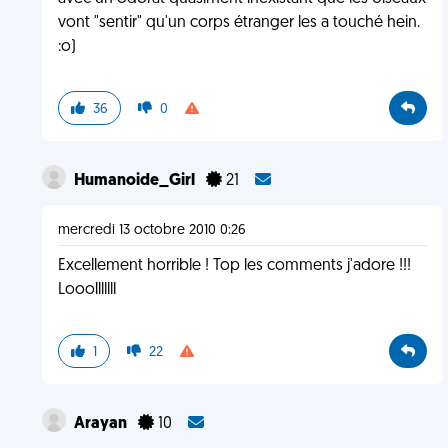
vont "sentir" qu'un corps étranger les a touché hein.
:o)
36
0
Humanoide_Girl
21
mercredi 13 octobre 2010 0:26
Excellement horrible ! Top les comments j'adore !!!
Looolllllll
1
22
Arayan
10