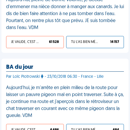
Aujourd'hui, pleine de bonne volonté, je décide
d'emmener ma nièce donner à manger aux canards. Je lui
dis de bien faire attention à ne pas tomber dans l'eau.
Pourtant, on rentre plus tôt que prévu. JE suis tombée
dans l'eau. VDM
JE VALIDE, C'EST UNE VDM
61 528
TU L'AS BIEN MÉRITÉ
14 157
BA du jour
Par Loïc Piotrowski
- 23/10/2018 06:30 - France - Lille
Aujourd'hui, je m'arrête en plein milieu de la route pour
laisser un pauvre pigeon mal en point traverser. Suite à ça,
je continue ma route et j'aperçois dans le rétroviseur un
chat traverser en courant avec ce même pigeon dans la
gueule. VDM