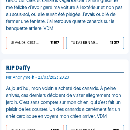
débordé. Oies et canards vagabondent à leur guise. Je
me félicite d'avoir garé ma voiture à l'extérieur et non pas
au sous-sol, où elle aurait été piégée. J'avais oublié de
fermer une fenêtre. J'ai retrouvé quatre canards sur la
banquette arrière. VDM
JE VALIDE, C'EST UNE VDM
71 517
TU L'AS BIEN MÉRITÉ
13 317
RIP Daffy
Par Anonyme
- 23/03/2023 20:20
Aujourd'hui, mon voisin a acheté des canards. À peine
arrivés, ces derniers décident de visiter allègrement mon
jardin. C'est sans compter sur mon chien, qui s'est fait un
plaisir de les courser. Un des canards a carrément fait un
arrêt cardiaque en voyant mon chien arriver. VDM