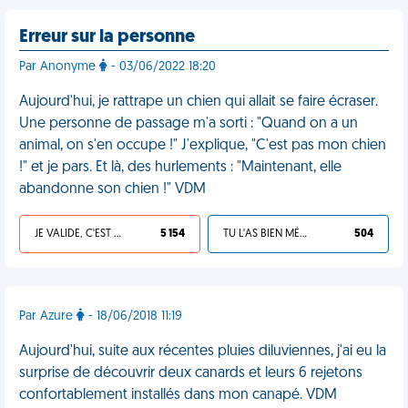
Erreur sur la personne
Par Anonyme
- 03/06/2022 18:20
Aujourd'hui, je rattrape un chien qui allait se faire écraser.
Une personne de passage m'a sorti : "Quand on a un
animal, on s'en occupe !" J'explique, "C'est pas mon chien
!" et je pars. Et là, des hurlements : "Maintenant, elle
abandonne son chien !" VDM
JE VALIDE, C'EST UNE VDM
5 154
TU L'AS BIEN MÉRITÉ
504
Par Azure
- 18/06/2018 11:19
Aujourd'hui, suite aux récentes pluies diluviennes, j'ai eu la
surprise de découvrir deux canards et leurs 6 rejetons
confortablement installés dans mon canapé. VDM