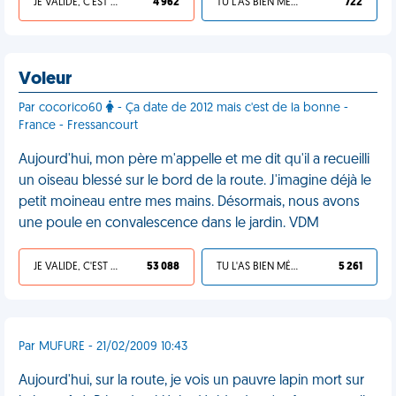
JE VALIDE, C'EST UNE VDM
4 962
TU L'AS BIEN MÉRITÉ
722
Voleur
Par cocorico60
- Ça date de 2012 mais c'est de la bonne -
France - Fressancourt
Aujourd'hui, mon père m'appelle et me dit qu'il a recueilli
un oiseau blessé sur le bord de la route. J'imagine déjà le
petit moineau entre mes mains. Désormais, nous avons
une poule en convalescence dans le jardin. VDM
JE VALIDE, C'EST UNE VDM
53 088
TU L'AS BIEN MÉRITÉ
5 261
Par MUFURE - 21/02/2009 10:43
Aujourd'hui, sur la route, je vois un pauvre lapin mort sur