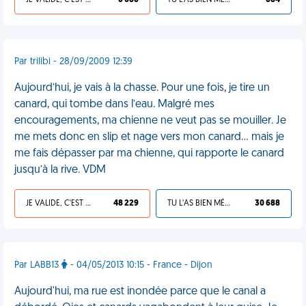
JE VALIDE, C'EST UNE VDM
6 686
TU L'AS BIEN MÉRITÉ
684
Par trilibi - 28/09/2009 12:39
Aujourd’hui, je vais à la chasse. Pour une fois, je tire un
canard, qui tombe dans l’eau. Malgré mes
encouragements, ma chienne ne veut pas se mouiller. Je
me mets donc en slip et nage vers mon canard... mais je
me fais dépasser par ma chienne, qui rapporte le canard
jusqu’à la rive. VDM
JE VALIDE, C'EST UNE VDM
48 229
TU L'AS BIEN MÉRITÉ
30 688
Par LABB13
- 04/05/2013 10:15 - France - Dijon
Aujourd'hui, ma rue est inondée parce que le canal a