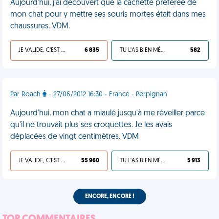
Aujourd'hui, j’ai découvert que la cachette préférée de
mon chat pour y mettre ses souris mortes était dans mes
chaussures. VDM.
JE VALIDE, C'EST UNE VDM
6 835
TU L'AS BIEN MÉRITÉ
582
Par Roach
- 27/06/2012 16:30 - France - Perpignan
Aujourd'hui, mon chat a miaulé jusqu'à me réveiller parce
qu'il ne trouvait plus ses croquettes. Je les avais
déplacées de vingt centimètres. VDM
JE VALIDE, C'EST UNE VDM
55 960
TU L'AS BIEN MÉRITÉ
5 913
ENCORE, ENCORE !