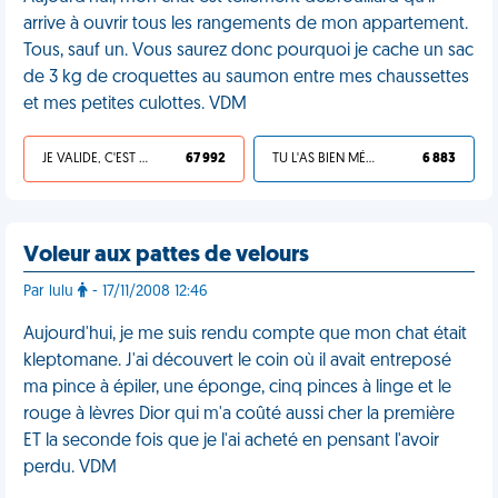
arrive à ouvrir tous les rangements de mon appartement.
Tous, sauf un. Vous saurez donc pourquoi je cache un sac
de 3 kg de croquettes au saumon entre mes chaussettes
et mes petites culottes. VDM
JE VALIDE, C'EST UNE VDM
67 992
TU L'AS BIEN MÉRITÉ
6 883
Voleur aux pattes de velours
Par lulu
- 17/11/2008 12:46
Aujourd'hui, je me suis rendu compte que mon chat était
kleptomane. J'ai découvert le coin où il avait entreposé
ma pince à épiler, une éponge, cinq pinces à linge et le
rouge à lèvres Dior qui m'a coûté aussi cher la première
ET la seconde fois que je l'ai acheté en pensant l'avoir
perdu. VDM