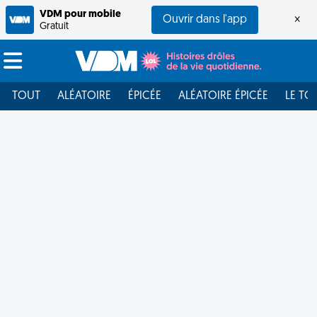
VDM pour mobile
Ouvrir dans l'app
×
Gratuit
TOUT
ALÉATOIRE
ÉPICÉE
ALÉATOIRE ÉPICÉE
LE TO