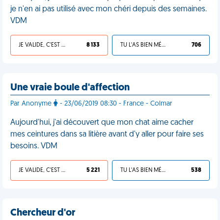
je n'en ai pas utilisé avec mon chéri depuis des semaines.
VDM
JE VALIDE, C'EST UNE VDM
8 133
TU L'AS BIEN MÉRITÉ
706
Une vraie boule d'affection
Par Anonyme
- 23/06/2019 08:30 - France - Colmar
Aujourd'hui, j'ai découvert que mon chat aime cacher
mes ceintures dans sa litière avant d'y aller pour faire ses
besoins. VDM
JE VALIDE, C'EST UNE VDM
5 221
TU L'AS BIEN MÉRITÉ
538
Chercheur d'or