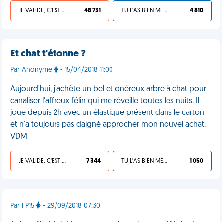
JE VALIDE, C'EST UNE VDM
48 731
TU L'AS BIEN MÉRITÉ
4 810
Et chat t'étonne ?
Par Anonyme
- 15/04/2018 11:00
Aujourd'hui, j'achète un bel et onéreux arbre à chat pour
canaliser l'affreux félin qui me réveille toutes les nuits. Il
joue depuis 2h avec un élastique présent dans le carton
et n'a toujours pas daigné approcher mon nouvel achat.
VDM
JE VALIDE, C'EST UNE VDM
7 344
TU L'AS BIEN MÉRITÉ
1 050
Par FP15
- 29/09/2018 07:30