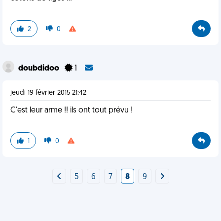
2
0
doubdidoo
1
jeudi 19 février 2015 21:42
C'est leur arme !! ils ont tout prévu !
1
0
5
6
7
8
9