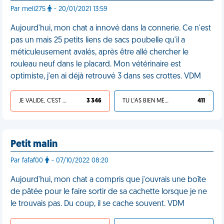
Par meli275
- 20/01/2021 13:59
Aujourd'hui, mon chat a innové dans la connerie. Ce n'est
pas un mais 25 petits liens de sacs poubelle qu'il a
méticuleusement avalés, après être allé chercher le
rouleau neuf dans le placard. Mon vétérinaire est
optimiste, j'en ai déjà retrouvé 3 dans ses crottes. VDM
JE VALIDE, C'EST UNE VDM
3 346
TU L'AS BIEN MÉRITÉ
411
Petit malin
Par fafaf00
- 07/10/2022 08:20
Aujourd'hui, mon chat a compris que j'ouvrais une boîte
de pâtée pour le faire sortir de sa cachette lorsque je ne
le trouvais pas. Du coup, il se cache souvent. VDM