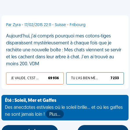
Par Zyra - 17/02/2015 22:11 - Suisse - Fribourg
Aujourd'hui, j'ai compris pourquoi mes cotons-tiges
disparaissent mystérieusement à chaque fois que je
rachète une nouvelle boîte : Mes chats viennent se servir
et les cachent dans leur arbre à chat. J'en ai trouvé au
moins 200. VDM
JE VALIDE, C'EST UNE VDM
69 936
TU L'AS BIEN MÉRITÉ
7 233
Été : Soleil, Mer et Gaffes
Des anecdotes estivales où le soleil brille... et où les gaffes
ne sont jamais loin !
Plus…