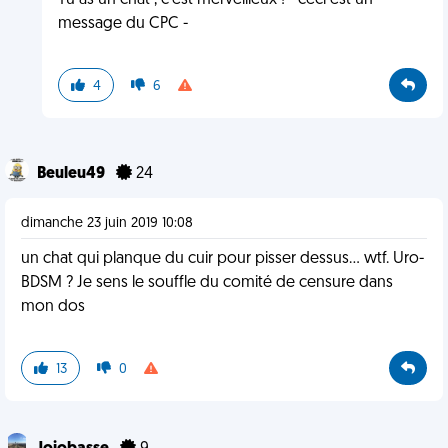
Tu as un chat , c’est merveilleux ! - ceci est un
message du CPC -
4
6
Beuleu49
24
dimanche 23 juin 2019 10:08
un chat qui planque du cuir pour pisser dessus... wtf. Uro-
BDSM ? Je sens le souffle du comité de censure dans
mon dos
13
0