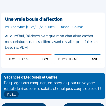
Une vraie boule d'affection
Par Anonyme
- 23/06/2019 08:30 - France - Colmar
Aujourd'hui, j'ai découvert que mon chat aime cacher
mes ceintures dans sa litière avant d'y aller pour faire ses
besoins. VDM
JE VALIDE, C'EST UNE VDM
5 221
TU L'AS BIEN MÉRITÉ
538
Vacances d'Été : Soleil et Gaffes
Des plages aux campings, embarquez pour un voyage
rempli de rires sous le soleil... et quelques coups de soleil !
Plus…