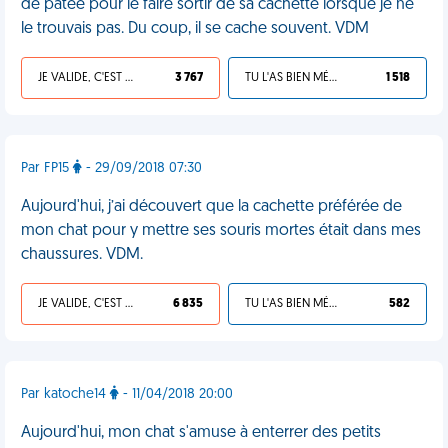
de pâtée pour le faire sortir de sa cachette lorsque je ne
le trouvais pas. Du coup, il se cache souvent. VDM
JE VALIDE, C'EST UNE VDM
3 767
TU L'AS BIEN MÉRITÉ
1 518
Par FP15
- 29/09/2018 07:30
Aujourd'hui, j’ai découvert que la cachette préférée de
mon chat pour y mettre ses souris mortes était dans mes
chaussures. VDM.
JE VALIDE, C'EST UNE VDM
6 835
TU L'AS BIEN MÉRITÉ
582
Par katoche14
- 11/04/2018 20:00
Aujourd'hui, mon chat s'amuse à enterrer des petits