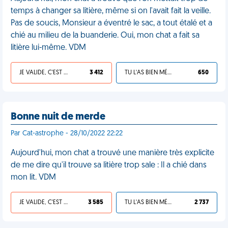
temps à changer sa litière, même si on l'avait fait la veille.
Pas de soucis, Monsieur a éventré le sac, a tout étalé et a
chié au milieu de la buanderie. Oui, mon chat a fait sa
litière lui-même. VDM
JE VALIDE, C'EST UNE VDM
3 412
TU L'AS BIEN MÉRITÉ
650
Bonne nuit de merde
Par Cat-astrophe - 28/10/2022 22:22
Aujourd'hui, mon chat a trouvé une manière très explicite
de me dire qu'il trouve sa litière trop sale : Il a chié dans
mon lit. VDM
JE VALIDE, C'EST UNE VDM
3 585
TU L'AS BIEN MÉRITÉ
2 737