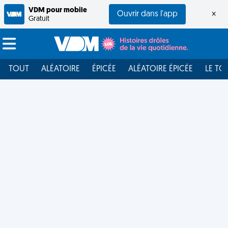
VDM pour mobile
Ouvrir dans l'app
×
Gratuit
TOUT
ALÉATOIRE
ÉPICÉE
ALÉATOIRE ÉPICÉE
LE TO