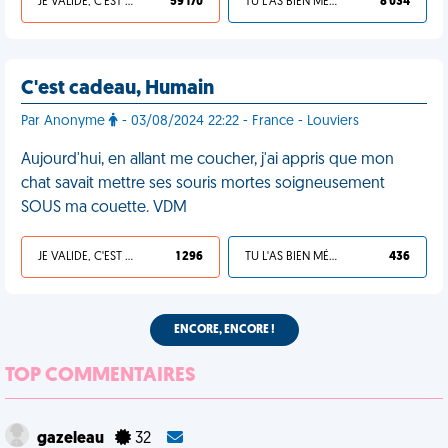
JE VALIDE, C'EST UNE VDM
59 170
TU L'AS BIEN MÉRITÉ
8 034
C'est cadeau, Humain
Par Anonyme
- 03/08/2024 22:22 - France - Louviers
Aujourd'hui, en allant me coucher, j'ai appris que mon
chat savait mettre ses souris mortes soigneusement
SOUS ma couette. VDM
JE VALIDE, C'EST UNE VDM
1 296
TU L'AS BIEN MÉRITÉ
436
ENCORE, ENCORE !
TOP COMMENTAIRES
gazeleau
32