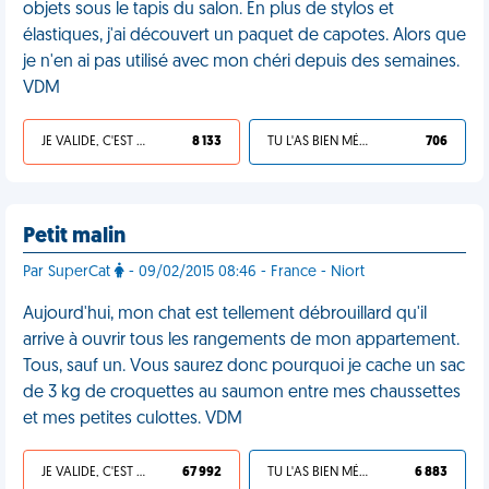
objets sous le tapis du salon. En plus de stylos et
élastiques, j'ai découvert un paquet de capotes. Alors que
je n'en ai pas utilisé avec mon chéri depuis des semaines.
VDM
JE VALIDE, C'EST UNE VDM
8 133
TU L'AS BIEN MÉRITÉ
706
Petit malin
Par SuperCat
- 09/02/2015 08:46 - France - Niort
Aujourd'hui, mon chat est tellement débrouillard qu'il
arrive à ouvrir tous les rangements de mon appartement.
Tous, sauf un. Vous saurez donc pourquoi je cache un sac
de 3 kg de croquettes au saumon entre mes chaussettes
et mes petites culottes. VDM
JE VALIDE, C'EST UNE VDM
67 992
TU L'AS BIEN MÉRITÉ
6 883