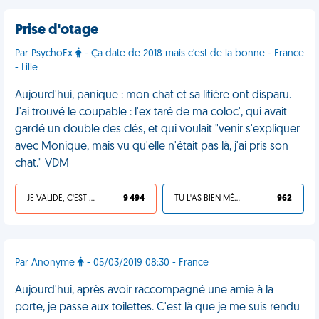
Prise d'otage
Par PsychoEx
- Ça date de 2018 mais c'est de la bonne - France
- Lille
Aujourd'hui, panique : mon chat et sa litière ont disparu.
J'ai trouvé le coupable : l'ex taré de ma coloc', qui avait
gardé un double des clés, et qui voulait "venir s'expliquer
avec Monique, mais vu qu'elle n'était pas là, j'ai pris son
chat." VDM
JE VALIDE, C'EST UNE VDM
9 494
TU L'AS BIEN MÉRITÉ
962
Par Anonyme
- 05/03/2019 08:30 - France
Aujourd'hui, après avoir raccompagné une amie à la
porte, je passe aux toilettes. C'est là que je me suis rendu