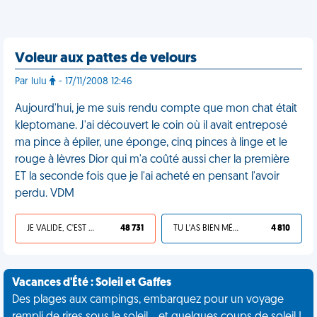
Voleur aux pattes de velours
Par lulu
- 17/11/2008 12:46
Aujourd'hui, je me suis rendu compte que mon chat était
kleptomane. J'ai découvert le coin où il avait entreposé
ma pince à épiler, une éponge, cinq pinces à linge et le
rouge à lèvres Dior qui m'a coûté aussi cher la première
ET la seconde fois que je l'ai acheté en pensant l'avoir
perdu. VDM
JE VALIDE, C'EST UNE VDM
48 731
TU L'AS BIEN MÉRITÉ
4 810
Vacances d'Été : Soleil et Gaffes
Des plages aux campings, embarquez pour un voyage