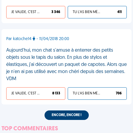
JE VALIDE, C'EST UNE VDM
3 346
TU L'AS BIEN MÉRITÉ
411
Par katoche14
- 11/04/2018 20:00
Aujourd'hui, mon chat s'amuse à enterrer des petits
objets sous le tapis du salon. En plus de stylos et
élastiques, j'ai découvert un paquet de capotes. Alors que
je n'en ai pas utilisé avec mon chéri depuis des semaines.
VDM
JE VALIDE, C'EST UNE VDM
8 133
TU L'AS BIEN MÉRITÉ
706
ENCORE, ENCORE !
TOP COMMENTAIRES