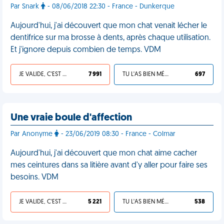
Par Snark
- 08/06/2018 22:30 - France - Dunkerque
Aujourd'hui, j'ai découvert que mon chat venait lécher le
dentifrice sur ma brosse à dents, après chaque utilisation.
Et j'ignore depuis combien de temps. VDM
JE VALIDE, C'EST UNE VDM
7 991
TU L'AS BIEN MÉRITÉ
697
Une vraie boule d'affection
Par Anonyme
- 23/06/2019 08:30 - France - Colmar
Aujourd'hui, j'ai découvert que mon chat aime cacher
mes ceintures dans sa litière avant d'y aller pour faire ses
besoins. VDM
JE VALIDE, C'EST UNE VDM
5 221
TU L'AS BIEN MÉRITÉ
538