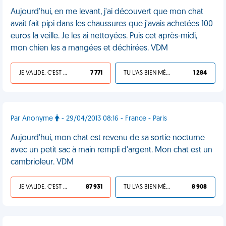
Aujourd'hui, en me levant, j'ai découvert que mon chat
avait fait pipi dans les chaussures que j'avais achetées 100
euros la veille. Je les ai nettoyées. Puis cet après-midi,
mon chien les a mangées et déchirées. VDM
JE VALIDE, C'EST UNE VDM
7 771
TU L'AS BIEN MÉRITÉ
1 284
Par Anonyme
- 29/04/2013 08:16 - France - Paris
Aujourd'hui, mon chat est revenu de sa sortie nocturne
avec un petit sac à main rempli d'argent. Mon chat est un
cambrioleur. VDM
JE VALIDE, C'EST UNE VDM
87 931
TU L'AS BIEN MÉRITÉ
8 908