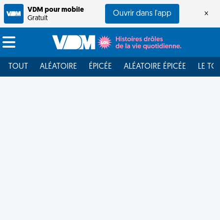
VDM pour mobile
Ouvrir dans l'app
×
Gratuit
TOUT
ALÉATOIRE
ÉPICÉE
ALÉATOIRE ÉPICÉE
LE TO