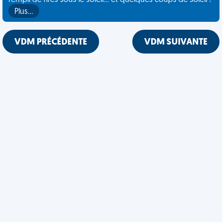
rempli de rires sous le soleil... et quelques coups de soleil !
Plus…
VDM PRÉCÉDENTE
VDM SUIVANTE