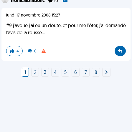
IronicalDiabolic
16
lundi 17 novembre 2008 15:27
#9 j'avoue j'ai eu un doute, et pour me l'ôter, j'ai demandé
l'avis de la rousse...
4
0
1
2
3
4
5
6
7
8