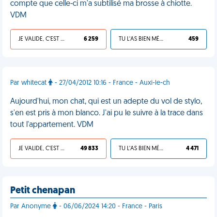
compte que celle-ci m'a subtilisé ma brosse à chiotte.
VDM
JE VALIDE, C'EST UNE VDM
6 259
TU L'AS BIEN MÉRITÉ
459
Par whitecat
- 27/04/2012 10:16 - France - Auxi-le-ch
Aujourd'hui, mon chat, qui est un adepte du vol de stylo,
s'en est pris à mon blanco. J'ai pu le suivre à la trace dans
tout l'appartement. VDM
JE VALIDE, C'EST UNE VDM
49 833
TU L'AS BIEN MÉRITÉ
4 471
Petit chenapan
Par Anonyme
- 06/06/2024 14:20 - France - Paris