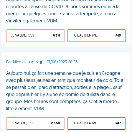
Aujourd’hui, après 3 séjours de vacances annulés ou
reportés à cause du COVID-19, nous sommes enfin à la
mer pour quelques jours. Francis, la tempête, a tenu à
s’inviter également. VDM
JE VALIDE, C'EST UNE VDM
4 311
TU L'AS BIEN MÉRITÉ
410
Par Nicolas Lopez
- 27/06/2023 20:53
Aujourd'hui, ça fait une semaine que je suis en Espagne
avec plusieurs jeunes en tant que moniteur de colo. Tout
se passait bien, parc d'attraction, sorties à la plage… sauf
que depuis hier il y a une épidémie de turista dans le
groupe. Mes heures sont comptées, ça sent la merde…
littéralement. VDM
JE VALIDE, C'EST UNE VDM
2 360
TU L'AS BIEN MÉRITÉ
347