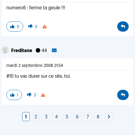
numero6 : ferme ta geule !!!
0
0
Freditane
44
mardi 2 septembre 2008 21:54
#10 tu vas durer sur ce site, toi.
1
3
1
2
3
4
5
6
7
8