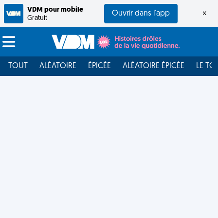
VDM pour mobile
Ouvrir dans l'app
×
Gratuit
TOUT
ALÉATOIRE
ÉPICÉE
ALÉATOIRE ÉPICÉE
LE TO