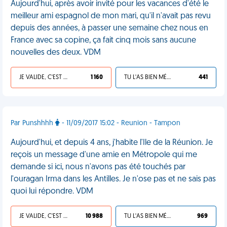
Aujourd'hui, après avoir invité pour les vacances d'été le
meilleur ami espagnol de mon mari, qu'il n'avait pas revu
depuis des années, à passer une semaine chez nous en
France avec sa copine, ça fait cinq mois sans aucune
nouvelles des deux. VDM
JE VALIDE, C'EST UNE VDM
1 160
TU L'AS BIEN MÉRITÉ
441
Par Punshhhh
- 11/09/2017 15:02 - Reunion - Tampon
Aujourd'hui, et depuis 4 ans, j'habite l'Ile de la Réunion. Je
reçois un message d'une amie en Métropole qui me
demande si ici, nous n'avons pas été touchés par
l'ouragan Irma dans les Antilles. Je n'ose pas et ne sais pas
quoi lui répondre. VDM
JE VALIDE, C'EST UNE VDM
10 988
TU L'AS BIEN MÉRITÉ
969