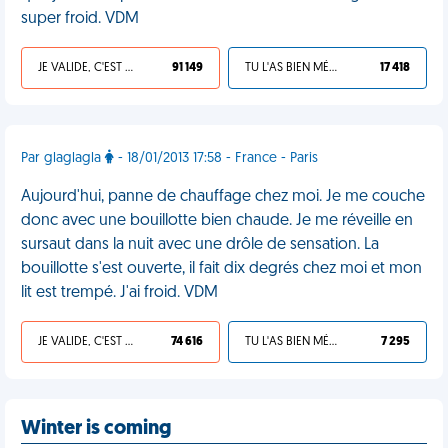
super froid. VDM
JE VALIDE, C'EST UNE VDM
91 149
TU L'AS BIEN MÉRITÉ
17 418
Par glaglagla
- 18/01/2013 17:58 - France - Paris
Aujourd'hui, panne de chauffage chez moi. Je me couche
donc avec une bouillotte bien chaude. Je me réveille en
sursaut dans la nuit avec une drôle de sensation. La
bouillotte s'est ouverte, il fait dix degrés chez moi et mon
lit est trempé. J'ai froid. VDM
JE VALIDE, C'EST UNE VDM
74 616
TU L'AS BIEN MÉRITÉ
7 295
Winter is coming