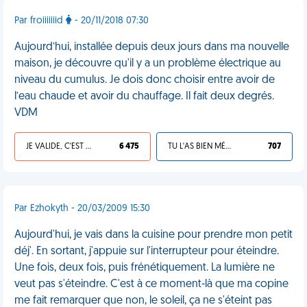
Par froiiiiiiid
- 20/11/2018 07:30
Aujourd’hui, installée depuis deux jours dans ma nouvelle
maison, je découvre qu'il y a un problème électrique au
niveau du cumulus. Je dois donc choisir entre avoir de
l’eau chaude et avoir du chauffage. Il fait deux degrés.
VDM
JE VALIDE, C'EST UNE VDM
6 475
TU L'AS BIEN MÉRITÉ
707
Par Ezhokyth - 20/03/2009 15:30
Aujourd'hui, je vais dans la cuisine pour prendre mon petit
déj'. En sortant, j'appuie sur l'interrupteur pour éteindre.
Une fois, deux fois, puis frénétiquement. La lumière ne
veut pas s'éteindre. C'est à ce moment-là que ma copine
me fait remarquer que non, le soleil, ça ne s'éteint pas