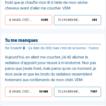
froid que je chauffe mon lit à l'aide de mon sèche-
cheveux avant d'aller me coucher. VDM
JE VALIDE, C'EST UNE VDM
4 290
TU L'AS BIEN MÉRITÉ
293
Tu me manques
Par Emaleth
- Ça date de 2012 mais c'est de la bonne - France
Aujourd'hui, en allant me coucher, j'ai dû allumer le
radiateur d'appoint pour réussir à m'endormir. Non pas
parce que j'avais froid, mais parce qu'en ce moment, je
dors seule et que les bruits du radiateur ressemblent
fortement aux ronflements de mon chéri. VDM
JE VALIDE, C'EST UNE VDM
53 488
TU L'AS BIEN MÉRITÉ
7 097