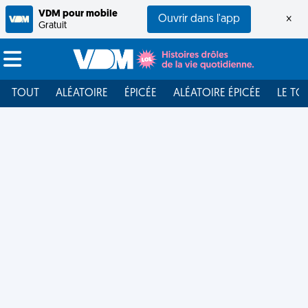
VDM pour mobile
Ouvrir dans l'app
×
Gratuit
TOUT
ALÉATOIRE
ÉPICÉE
ALÉATOIRE ÉPICÉE
LE TO