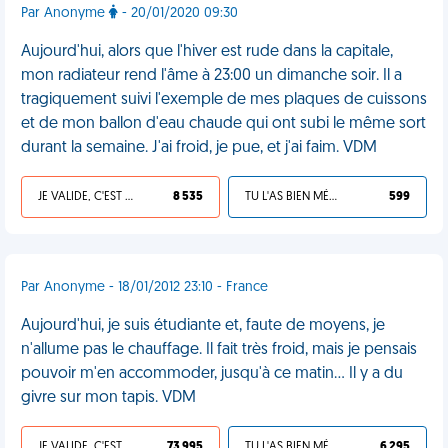
Par Anonyme
- 20/01/2020 09:30
Aujourd'hui, alors que l'hiver est rude dans la capitale,
mon radiateur rend l'âme à 23:00 un dimanche soir. Il a
tragiquement suivi l'exemple de mes plaques de cuissons
et de mon ballon d'eau chaude qui ont subi le même sort
durant la semaine. J'ai froid, je pue, et j'ai faim. VDM
JE VALIDE, C'EST UNE VDM
8 535
TU L'AS BIEN MÉRITÉ
599
Par Anonyme - 18/01/2012 23:10 - France
Aujourd'hui, je suis étudiante et, faute de moyens, je
n'allume pas le chauffage. Il fait très froid, mais je pensais
pouvoir m'en accommoder, jusqu'à ce matin... Il y a du
givre sur mon tapis. VDM
JE VALIDE, C'EST UNE VDM
73 995
TU L'AS BIEN MÉRITÉ
6 295