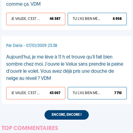
comme ça. VDM
JE VALIDE, C'EST UNE VDM
46 387
TU L'AS BIEN MÉRITÉ
6 958
Par Daria - 07/01/2009 23:38
Aujourd'hui, je me lève à 11 h et trouve qu'il fait bien
sombre chez moi. J'ouvre le Velux sans prendre la peine
d'ouvrir le volet. Vous avez déjà pris une douche de
neige au réveil ? VDM
JE VALIDE, C'EST UNE VDM
43 007
TU L'AS BIEN MÉRITÉ
7 710
ENCORE, ENCORE !
TOP COMMENTAIRES