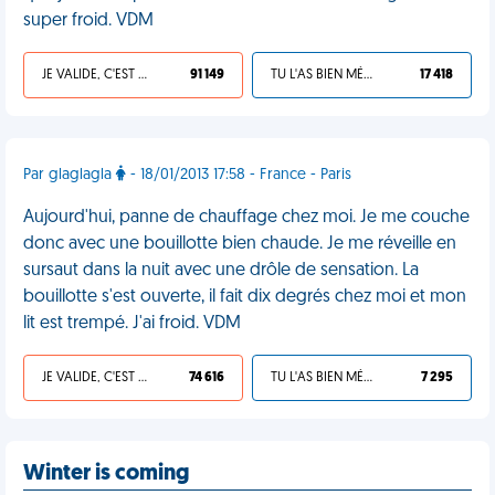
super froid. VDM
JE VALIDE, C'EST UNE VDM
91 149
TU L'AS BIEN MÉRITÉ
17 418
Par glaglagla
- 18/01/2013 17:58 - France - Paris
Aujourd'hui, panne de chauffage chez moi. Je me couche
donc avec une bouillotte bien chaude. Je me réveille en
sursaut dans la nuit avec une drôle de sensation. La
bouillotte s'est ouverte, il fait dix degrés chez moi et mon
lit est trempé. J'ai froid. VDM
JE VALIDE, C'EST UNE VDM
74 616
TU L'AS BIEN MÉRITÉ
7 295
Winter is coming