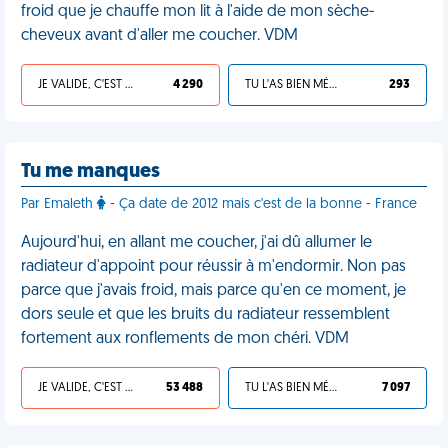
froid que je chauffe mon lit à l'aide de mon sèche-
cheveux avant d'aller me coucher. VDM
JE VALIDE, C'EST UNE VDM
4 290
TU L'AS BIEN MÉRITÉ
293
Tu me manques
Par Emaleth
- Ça date de 2012 mais c'est de la bonne - France
Aujourd'hui, en allant me coucher, j'ai dû allumer le
radiateur d'appoint pour réussir à m'endormir. Non pas
parce que j'avais froid, mais parce qu'en ce moment, je
dors seule et que les bruits du radiateur ressemblent
fortement aux ronflements de mon chéri. VDM
JE VALIDE, C'EST UNE VDM
53 488
TU L'AS BIEN MÉRITÉ
7 097