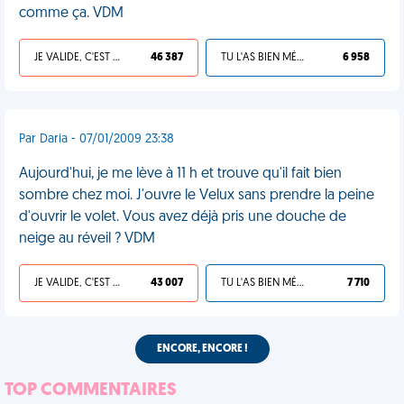
comme ça. VDM
JE VALIDE, C'EST UNE VDM
46 387
TU L'AS BIEN MÉRITÉ
6 958
Par Daria - 07/01/2009 23:38
Aujourd'hui, je me lève à 11 h et trouve qu'il fait bien
sombre chez moi. J'ouvre le Velux sans prendre la peine
d'ouvrir le volet. Vous avez déjà pris une douche de
neige au réveil ? VDM
JE VALIDE, C'EST UNE VDM
43 007
TU L'AS BIEN MÉRITÉ
7 710
ENCORE, ENCORE !
TOP COMMENTAIRES