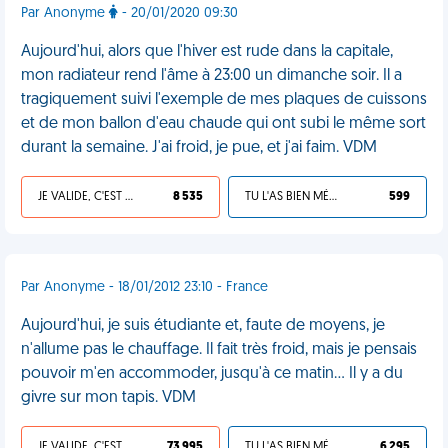
Par Anonyme
- 20/01/2020 09:30
Aujourd'hui, alors que l'hiver est rude dans la capitale,
mon radiateur rend l'âme à 23:00 un dimanche soir. Il a
tragiquement suivi l'exemple de mes plaques de cuissons
et de mon ballon d'eau chaude qui ont subi le même sort
durant la semaine. J'ai froid, je pue, et j'ai faim. VDM
JE VALIDE, C'EST UNE VDM
8 535
TU L'AS BIEN MÉRITÉ
599
Par Anonyme - 18/01/2012 23:10 - France
Aujourd'hui, je suis étudiante et, faute de moyens, je
n'allume pas le chauffage. Il fait très froid, mais je pensais
pouvoir m'en accommoder, jusqu'à ce matin... Il y a du
givre sur mon tapis. VDM
JE VALIDE, C'EST UNE VDM
73 995
TU L'AS BIEN MÉRITÉ
6 295