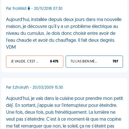
Par froiiiiiiid
- 20/11/2018 07:30
Aujourd’hui, installée depuis deux jours dans ma nouvelle
maison, je découvre qu'il y a un problème électrique au
niveau du cumulus. Je dois donc choisir entre avoir de
l’eau chaude et avoir du chauffage. Il fait deux degrés.
VDM
JE VALIDE, C'EST UNE VDM
6 475
TU L'AS BIEN MÉRITÉ
707
Par Ezhokyth - 20/03/2009 15:30
Aujourd'hui, je vais dans la cuisine pour prendre mon petit
déj'. En sortant, j'appuie sur l'interrupteur pour éteindre.
Une fois, deux fois, puis frénétiquement. La lumière ne
veut pas s'éteindre. C'est à ce moment-là que ma copine
me fait remarquer que non, le soleil, ça ne s'éteint pas