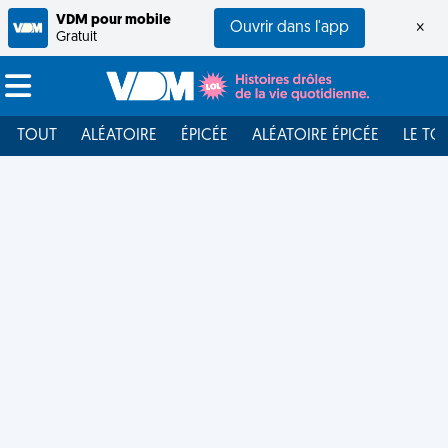
VDM pour mobile
Ouvrir dans l'app
×
Gratuit
TOUT
ALÉATOIRE
ÉPICÉE
ALÉATOIRE ÉPICÉE
LE TO