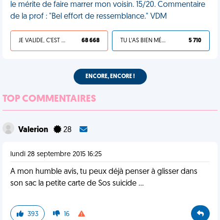
le mérite de faire marrer mon voisin. 15/20. Commentaire
de la prof : "Bel effort de ressemblance." VDM
JE VALIDE, C'EST UNE VDM
68 668
TU L'AS BIEN MÉRITÉ
5 710
ENCORE, ENCORE !
TOP COMMENTAIRES
Valerion
28
lundi 28 septembre 2015 16:25
A mon humble avis, tu peux déjà penser à glisser dans
son sac la petite carte de Sos suicide ...
393
16