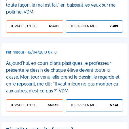
toute façon, le mal est fait" en baissant les yeux sur ma
poitrine. VDM
JE VALIDE, C'EST UNE VDM
45 601
TU L'AS BIEN MÉRITÉ
7 389
Par maoui - 16/04/2010 07:18
Aujourd'hui, en cours d'arts plastiques, le professeur
présente le dessin de chaque élève devant toute la
classe. Mon tour venu, elle prend le dessin, le regarde et,
en le reposant, me dit : "Il vaut mieux ne pas montrer ça
aux autres, n'est-ce pas ?" VDM
JE VALIDE, C'EST UNE VDM
56 639
TU L'AS BIEN MÉRITÉ
5 374