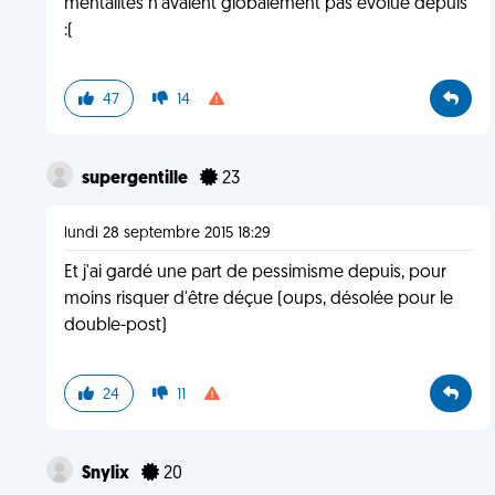
mentalités n'avaient globalement pas évolué depuis
:(
47
14
supergentille
23
lundi 28 septembre 2015 18:29
Et j'ai gardé une part de pessimisme depuis, pour
moins risquer d'être déçue (oups, désolée pour le
double-post)
24
11
Snylix
20