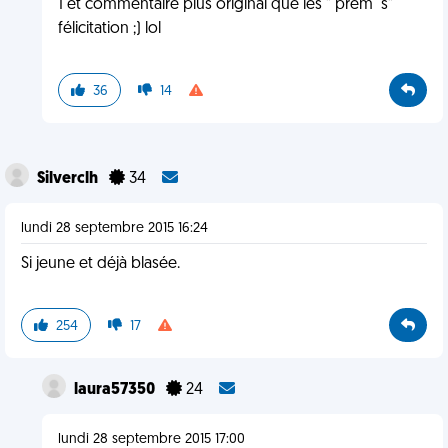
1 et commentaire plus original que les " prem´s"
félicitation ;) lol
36
14
Silverclh
34
lundi 28 septembre 2015 16:24
Si jeune et déjà blasée.
254
17
laura57350
24
lundi 28 septembre 2015 17:00