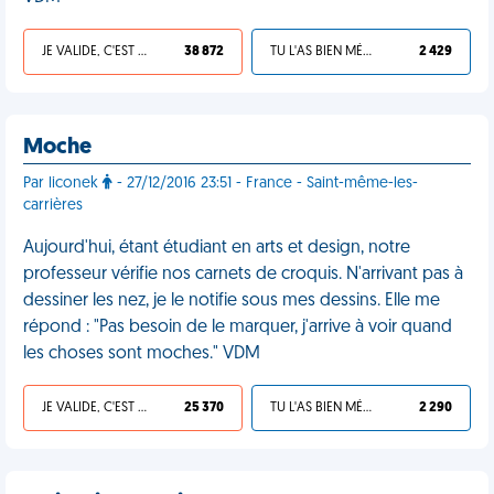
JE VALIDE, C'EST UNE VDM
38 872
TU L'AS BIEN MÉRITÉ
2 429
Moche
Par liconek
- 27/12/2016 23:51 - France - Saint-même-les-
carrières
Aujourd'hui, étant étudiant en arts et design, notre
professeur vérifie nos carnets de croquis. N'arrivant pas à
dessiner les nez, je le notifie sous mes dessins. Elle me
répond : "Pas besoin de le marquer, j'arrive à voir quand
les choses sont moches." VDM
JE VALIDE, C'EST UNE VDM
25 370
TU L'AS BIEN MÉRITÉ
2 290