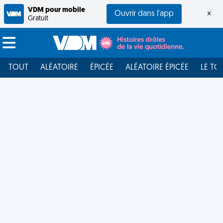
VDM pour mobile
Ouvrir dans l'app
×
Gratuit
TOUT
ALÉATOIRE
ÉPICÉE
ALÉATOIRE ÉPICÉE
LE TO