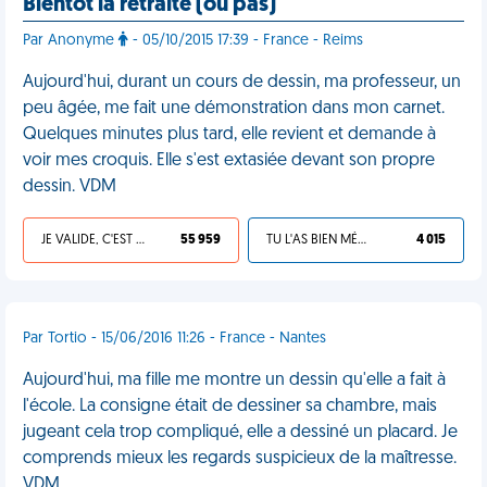
Bientôt la retraite (ou pas)
Par Anonyme
- 05/10/2015 17:39 - France - Reims
Aujourd'hui, durant un cours de dessin, ma professeur, un
peu âgée, me fait une démonstration dans mon carnet.
Quelques minutes plus tard, elle revient et demande à
voir mes croquis. Elle s'est extasiée devant son propre
dessin. VDM
JE VALIDE, C'EST UNE VDM
55 959
TU L'AS BIEN MÉRITÉ
4 015
Par Tortio - 15/06/2016 11:26 - France - Nantes
Aujourd'hui, ma fille me montre un dessin qu'elle a fait à
l'école. La consigne était de dessiner sa chambre, mais
jugeant cela trop compliqué, elle a dessiné un placard. Je
comprends mieux les regards suspicieux de la maîtresse.
VDM