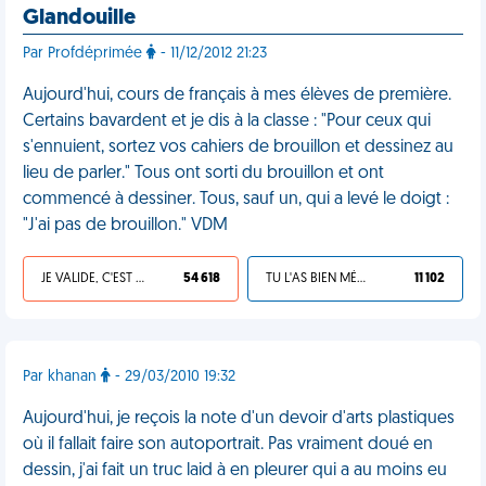
Glandouille
Par Profdéprimée
- 11/12/2012 21:23
Aujourd'hui, cours de français à mes élèves de première.
Certains bavardent et je dis à la classe : "Pour ceux qui
s'ennuient, sortez vos cahiers de brouillon et dessinez au
lieu de parler." Tous ont sorti du brouillon et ont
commencé à dessiner. Tous, sauf un, qui a levé le doigt :
"J'ai pas de brouillon." VDM
JE VALIDE, C'EST UNE VDM
54 618
TU L'AS BIEN MÉRITÉ
11 102
Par khanan
- 29/03/2010 19:32
Aujourd'hui, je reçois la note d'un devoir d'arts plastiques
où il fallait faire son autoportrait. Pas vraiment doué en
dessin, j'ai fait un truc laid à en pleurer qui a au moins eu