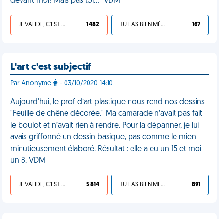
devant moi! Mais pas toi..." VDM
JE VALIDE, C'EST UNE VDM
1 482
TU L'AS BIEN MÉRITÉ
167
L'art c'est subjectif
Par Anonyme
- 03/10/2020 14:10
Aujourd'hui, le prof d’art plastique nous rend nos dessins
"Feuille de chêne décorée." Ma camarade n’avait pas fait
le boulot et n’avait rien à rendre. Pour la dépanner, je lui
avais griffonné un dessin basique, pas comme le mien
minutieusement élaboré. Résultat : elle a eu un 15 et moi
un 8. VDM
JE VALIDE, C'EST UNE VDM
5 814
TU L'AS BIEN MÉRITÉ
891