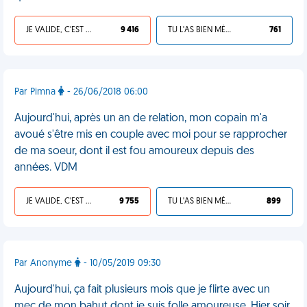
JE VALIDE, C'EST UNE VDM
9 416
TU L'AS BIEN MÉRITÉ
761
Par Pimna
- 26/06/2018 06:00
Aujourd'hui, après un an de relation, mon copain m'a
avoué s'être mis en couple avec moi pour se rapprocher
de ma soeur, dont il est fou amoureux depuis des
années. VDM
JE VALIDE, C'EST UNE VDM
9 755
TU L'AS BIEN MÉRITÉ
899
Par Anonyme
- 10/05/2019 09:30
Aujourd'hui, ça fait plusieurs mois que je flirte avec un
mec de mon bahut dont je suis folle amoureuse. Hier soir,