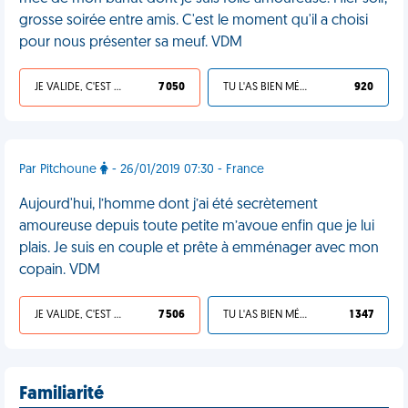
grosse soirée entre amis. C'est le moment qu'il a choisi
pour nous présenter sa meuf. VDM
JE VALIDE, C'EST UNE VDM
7 050
TU L'AS BIEN MÉRITÉ
920
Par Pitchoune
- 26/01/2019 07:30 - France
Aujourd'hui, l’homme dont j’ai été secrètement
amoureuse depuis toute petite m’avoue enfin que je lui
plais. Je suis en couple et prête à emménager avec mon
copain. VDM
JE VALIDE, C'EST UNE VDM
7 506
TU L'AS BIEN MÉRITÉ
1 347
Familiarité