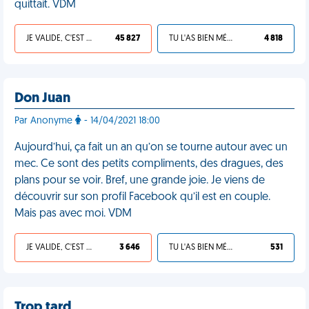
quittait. VDM
JE VALIDE, C'EST UNE VDM
45 827
TU L'AS BIEN MÉRITÉ
4 818
Don Juan
Par Anonyme
- 14/04/2021 18:00
Aujourd’hui, ça fait un an qu’on se tourne autour avec un
mec. Ce sont des petits compliments, des dragues, des
plans pour se voir. Bref, une grande joie. Je viens de
découvrir sur son profil Facebook qu’il est en couple.
Mais pas avec moi. VDM
JE VALIDE, C'EST UNE VDM
3 646
TU L'AS BIEN MÉRITÉ
531
Trop tard