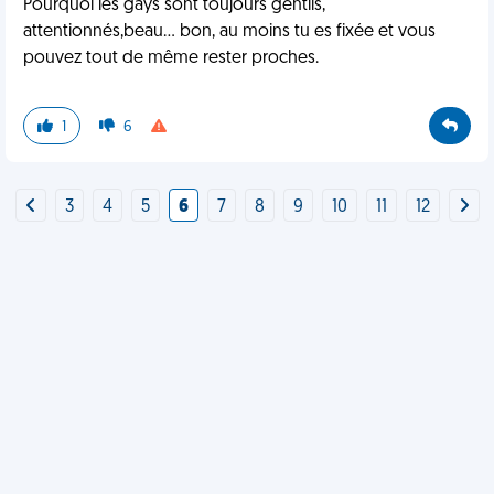
Pourquoi les gays sont toujours gentils,
attentionnés,beau... bon, au moins tu es fixée et vous
pouvez tout de même rester proches.
1
6
3
4
5
6
7
8
9
10
11
12