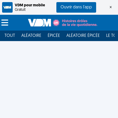
VDM pour mobile
Ouvrir dans l'app
×
Gratuit
TOUT
ALÉATOIRE
ÉPICÉE
ALÉATOIRE ÉPICÉE
LE TO