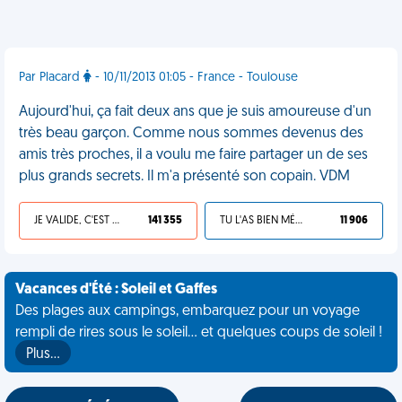
Par Placard
- 10/11/2013 01:05 - France - Toulouse
Aujourd'hui, ça fait deux ans que je suis amoureuse d'un
très beau garçon. Comme nous sommes devenus des
amis très proches, il a voulu me faire partager un de ses
plus grands secrets. Il m'a présenté son copain. VDM
JE VALIDE, C'EST UNE VDM
141 355
TU L'AS BIEN MÉRITÉ
11 906
Vacances d'Été : Soleil et Gaffes
Des plages aux campings, embarquez pour un voyage
rempli de rires sous le soleil... et quelques coups de soleil !
Plus…