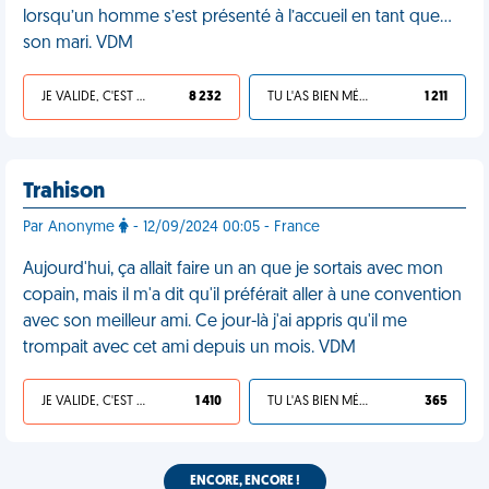
lorsqu’un homme s’est présenté à l’accueil en tant que…
son mari. VDM
JE VALIDE, C'EST UNE VDM
8 232
TU L'AS BIEN MÉRITÉ
1 211
Trahison
Par Anonyme
- 12/09/2024 00:05 - France
Aujourd'hui, ça allait faire un an que je sortais avec mon
copain, mais il m'a dit qu'il préférait aller à une convention
avec son meilleur ami. Ce jour-là j'ai appris qu'il me
trompait avec cet ami depuis un mois. VDM
JE VALIDE, C'EST UNE VDM
1 410
TU L'AS BIEN MÉRITÉ
365
ENCORE, ENCORE !