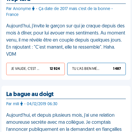
Par Anonyme
- Ça date de 2017 mais c'est de la bonne -
France
Aujourd'hui, j'invite le garçon sur qui je craque depuis des
mois à dîner, pour lui avouer mes sentiments. Au moment
venu, il me révèle être en couple depuis quelques jours.
En rajoutant : "C'est marrant, elle te ressemble". Haha.
VDM
JE VALIDE, C'EST UNE VDM
12 924
TU L'AS BIEN MÉRITÉ
1 487
La bague au doigt
Par mili
- 04/12/2019 06:30
Aujourd’hui, et depuis plusieurs mois, j’ai une relation
amoureuse secrète avec ma collègue. Je comptais
l’annoncer publiquement en la demandant en fiançailles