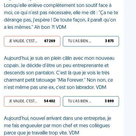
Lorsqu'elle enlève complètement son soutif face à
moi, ce qui n'est pas nécessaire, elle me dit : "Ça ne te
dérange pas, j'espère ! De toute façon, il paraît qu'on
a les mêmes." Ah bon ?! VDM
JE VALIDE, C'EST UNE VDM
67 269
TU L'AS BIEN MÉRITÉ
3 875
Aujourd'hui, je suis en plein câlin avec mon nouveau
copain. Je décide d'être un peu entreprenante et
descends son pantalon. C'est là que je vois le très
charmant petit tatouage "Mia Forever." Non non, ce
n'est même pas une ex, c'est son labrador. VDM
JE VALIDE, C'EST UNE VDM
54 402
TU L'AS BIEN MÉRITÉ
3 899
Aujourd'hui, nouvel arrivant dans une entreprise, je
me fais engueuler par mon chef et mes collègues
parce que je travaille trop vite. VDM