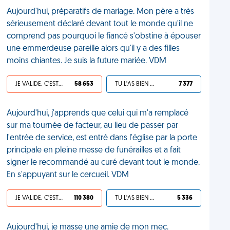
Aujourd'hui, préparatifs de mariage. Mon père a très
sérieusement déclaré devant tout le monde qu'il ne
comprend pas pourquoi le fiancé s'obstine à épouser
une emmerdeuse pareille alors qu'il y a des filles
moins chiantes. Je suis la future mariée. VDM
JE VALIDE, C'EST UNE VDM
58 653
TU L'AS BIEN MÉRITÉ
7 377
Aujourd'hui, j'apprends que celui qui m'a remplacé
sur ma tournée de facteur, au lieu de passer par
l'entrée de service, est entré dans l'église par la porte
principale en pleine messe de funérailles et a fait
signer le recommandé au curé devant tout le monde.
En s'appuyant sur le cercueil. VDM
JE VALIDE, C'EST UNE VDM
110 380
TU L'AS BIEN MÉRITÉ
5 336
Aujourd'hui, je masse une amie de mon mec.