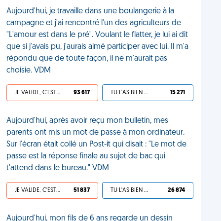
Aujourd'hui, je travaille dans une boulangerie à la
campagne et j'ai rencontré l'un des agriculteurs de
"L'amour est dans le pré". Voulant le flatter, je lui ai dit
que si j'avais pu, j'aurais aimé participer avec lui. Il m'a
répondu que de toute façon, il ne m'aurait pas
choisie. VDM
JE VALIDE, C'EST UNE VDM
93 617
TU L'AS BIEN MÉRITÉ
15 271
Aujourd'hui, après avoir reçu mon bulletin, mes
parents ont mis un mot de passe à mon ordinateur.
Sur l'écran était collé un Post-it qui disait : "Le mot de
passe est la réponse finale au sujet de bac qui
t'attend dans le bureau." VDM
JE VALIDE, C'EST UNE VDM
51 837
TU L'AS BIEN MÉRITÉ
26 874
Aujourd'hui, mon fils de 6 ans regarde un dessin