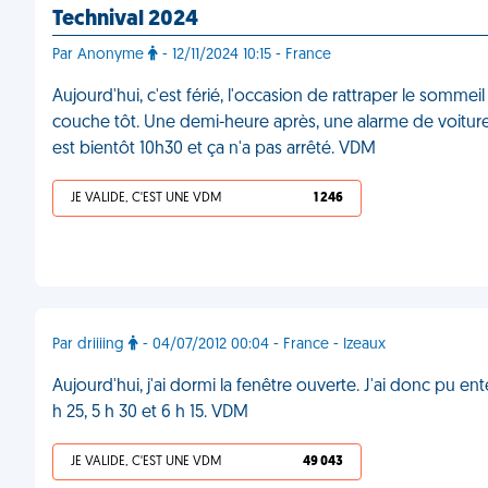
Technival 2024
Par Anonyme
- 12/11/2024 10:15 - France
Aujourd'hui, c'est férié, l'occasion de rattraper le somme
couche tôt. Une demi-heure après, une alarme de voiture me
est bientôt 10h30 et ça n'a pas arrêté. VDM
JE VALIDE, C'EST UNE VDM
1 246
Par driiiing
- 04/07/2012 00:04 - France - Izeaux
Aujourd'hui, j'ai dormi la fenêtre ouverte. J'ai donc pu en
h 25, 5 h 30 et 6 h 15. VDM
JE VALIDE, C'EST UNE VDM
49 043