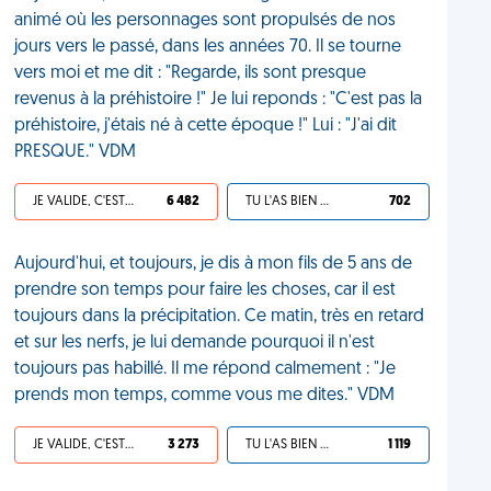
animé où les personnages sont propulsés de nos
jours vers le passé, dans les années 70. Il se tourne
vers moi et me dit : "Regarde, ils sont presque
revenus à la préhistoire !" Je lui reponds : "C'est pas la
préhistoire, j'étais né à cette époque !" Lui : "J'ai dit
PRESQUE." VDM
JE VALIDE, C'EST UNE VDM
6 482
TU L'AS BIEN MÉRITÉ
702
Aujourd'hui, et toujours, je dis à mon fils de 5 ans de
prendre son temps pour faire les choses, car il est
toujours dans la précipitation. Ce matin, très en retard
et sur les nerfs, je lui demande pourquoi il n'est
toujours pas habillé. Il me répond calmement : "Je
prends mon temps, comme vous me dites." VDM
JE VALIDE, C'EST UNE VDM
3 273
TU L'AS BIEN MÉRITÉ
1 119