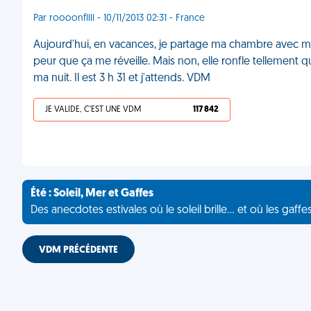
Par roooonfllll - 10/11/2013 02:31 - France
Aujourd'hui, en vacances, je partage ma chambre avec ma
peur que ça me réveille. Mais non, elle ronfle tellement q
ma nuit. Il est 3 h 31 et j'attends. VDM
JE VALIDE, C'EST UNE VDM
117 842
Été : Soleil, Mer et Gaffes
Des anecdotes estivales où le soleil brille... et où les gaffe
VDM PRÉCÉDENTE