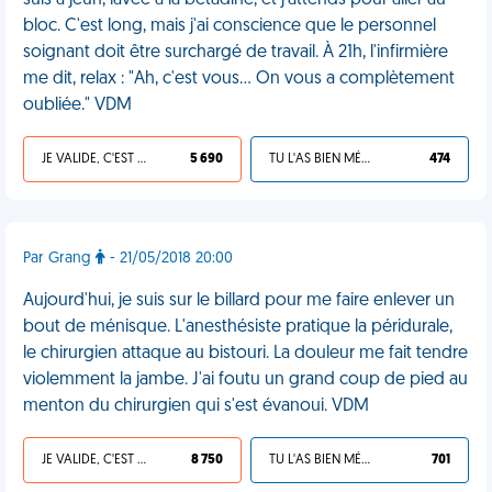
suis à jeûn, lavée à la bétadine, et j'attends pour aller au
bloc. C'est long, mais j'ai conscience que le personnel
soignant doit être surchargé de travail. À 21h, l'infirmière
me dit, relax : "Ah, c'est vous… On vous a complètement
oubliée." VDM
JE VALIDE, C'EST UNE VDM
5 690
TU L'AS BIEN MÉRITÉ
474
Par Grang
- 21/05/2018 20:00
Aujourd'hui, je suis sur le billard pour me faire enlever un
bout de ménisque. L'anesthésiste pratique la péridurale,
le chirurgien attaque au bistouri. La douleur me fait tendre
violemment la jambe. J'ai foutu un grand coup de pied au
menton du chirurgien qui s'est évanoui. VDM
JE VALIDE, C'EST UNE VDM
8 750
TU L'AS BIEN MÉRITÉ
701