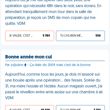
Aujourd'hui, je me fais opérer des deux yeux, une
opération qui nécessite 48h dans le noir, sans écrans. En
attendant tranquillement mon tour dans la salle de
préparation, je reçois un SMS de mon copain qui me
quitte. VDM
JE VALIDE, C'EST UNE VDM
5 784
TU L'AS BIEN MÉRITÉ
556
Bonne année mon cul
Par p@uline
- Ça date de 2009 mais c'est de la bonne
Aujourd'hui, comme tous les jours, je dois m'asseoir sur
une bouée après une opération… des fesses. Soirée du
31, ma mère l'essaie et l'éclate. Aucun magasin ouvert, j'ai
passé le réveillon entre amis assise sur une chambre à air.
VDM