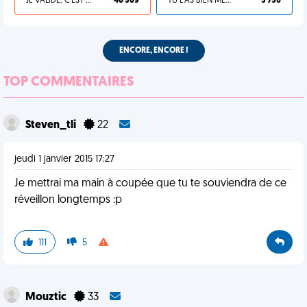
JE VALIDE, C'EST UNE VDM
46 309
TU L'AS BIEN MÉRITÉ
3 730
ENCORE, ENCORE !
TOP COMMENTAIRES
Steven_tli
22
jeudi 1 janvier 2015 17:27
Je mettrai ma main à coupée que tu te souviendra de ce
réveillon longtemps :p
111
5
Mouztic
33