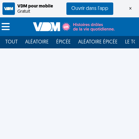
VDM pour mobile
Ouvrir dans l'app
×
Gratuit
TOUT
ALÉATOIRE
ÉPICÉE
ALÉATOIRE ÉPICÉE
LE TO