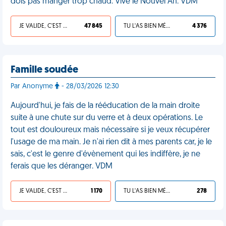
dois pas manger trop chaud. Vive le Nouvel An. VDM
JE VALIDE, C'EST UNE VDM
47 845
TU L'AS BIEN MÉRITÉ
4 376
Famille soudée
Par Anonyme
- 28/03/2026 12:30
Aujourd'hui, je fais de la rééducation de la main droite
suite à une chute sur du verre et à deux opérations. Le
tout est douloureux mais nécessaire si je veux récupérer
l'usage de ma main. Je n'ai rien dit à mes parents car, je le
sais, c'est le genre d'évènement qui les indiffère, je ne
ferais que les déranger. VDM
JE VALIDE, C'EST UNE VDM
1 170
TU L'AS BIEN MÉRITÉ
278