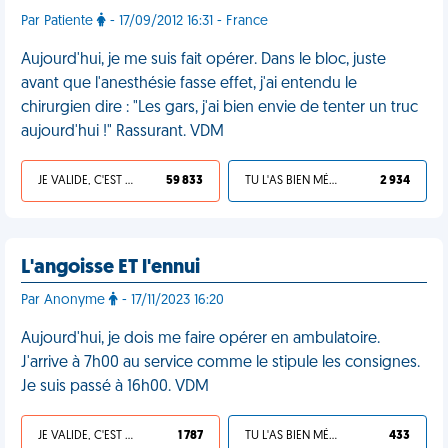
Par Patiente
- 17/09/2012 16:31 - France
Aujourd'hui, je me suis fait opérer. Dans le bloc, juste
avant que l'anesthésie fasse effet, j'ai entendu le
chirurgien dire : "Les gars, j'ai bien envie de tenter un truc
aujourd'hui !" Rassurant. VDM
JE VALIDE, C'EST UNE VDM
59 833
TU L'AS BIEN MÉRITÉ
2 934
L'angoisse ET l'ennui
Par Anonyme
- 17/11/2023 16:20
Aujourd'hui, je dois me faire opérer en ambulatoire.
J'arrive à 7h00 au service comme le stipule les consignes.
Je suis passé à 16h00. VDM
JE VALIDE, C'EST UNE VDM
1 787
TU L'AS BIEN MÉRITÉ
433