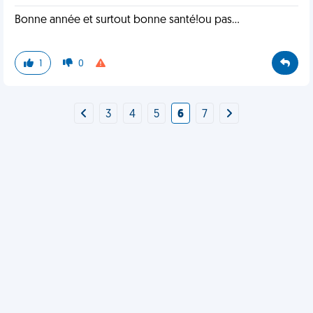
Bonne année et surtout bonne santé!ou pas...
1
0
3
4
5
6
7