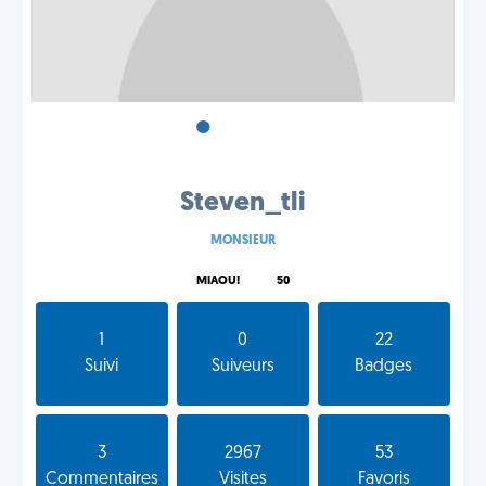
•
•
•
Steven_tli
MONSIEUR
MIAOU!
50
1
0
22
Suivi
Suiveurs
Badges
3
2967
53
Commentaires
Visites
Favoris