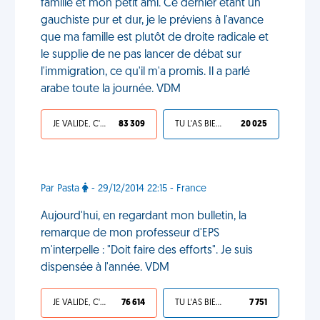
famille et mon petit ami. Ce dernier étant un
gauchiste pur et dur, je le préviens à l'avance
que ma famille est plutôt de droite radicale et
le supplie de ne pas lancer de débat sur
l'immigration, ce qu'il m'a promis. Il a parlé
arabe toute la journée. VDM
JE VALIDE, C'EST UNE VDM
83 309
TU L'AS BIEN MÉRITÉ
20 025
Par Pasta
- 29/12/2014 22:15 - France
Aujourd'hui, en regardant mon bulletin, la
remarque de mon professeur d'EPS
m'interpelle : "Doit faire des efforts". Je suis
dispensée à l'année. VDM
JE VALIDE, C'EST UNE VDM
76 614
TU L'AS BIEN MÉRITÉ
7 751