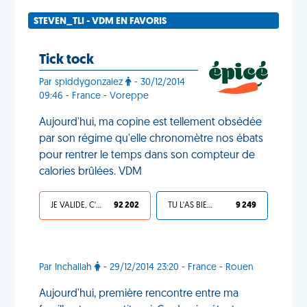
STEVEN_TLI - VDM EN FAVORIS
Tick tock
Par spiddygonzalez
- 30/12/2014
09:46 - France - Voreppe
Aujourd'hui, ma copine est tellement obsédée
par son régime qu'elle chronomètre nos ébats
pour rentrer le temps dans son compteur de
calories brûlées. VDM
JE VALIDE, C'EST UNE VDM
92 202
TU L'AS BIEN MÉRITÉ
9 249
Par Inchallah
- 29/12/2014 23:20 - France - Rouen
Aujourd'hui, première rencontre entre ma