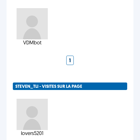
VDMbot
1
STEVEN_TLI - VISITES SUR LA PAGE
lovers5201