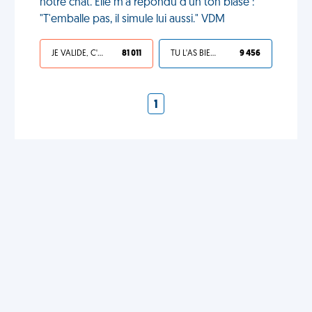
notre chat. Elle m'a répondu d'un ton blasé :
"T'emballe pas, il simule lui aussi." VDM
JE VALIDE, C'EST UNE VDM
81 011
TU L'AS BIEN MÉRITÉ
9 456
1