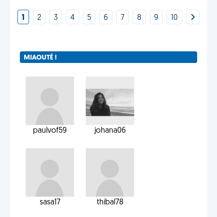
1
2
3
4
5
6
7
8
9
10
MIAOUTÉ !
paulvof59
johana06
sasa17
thibal78