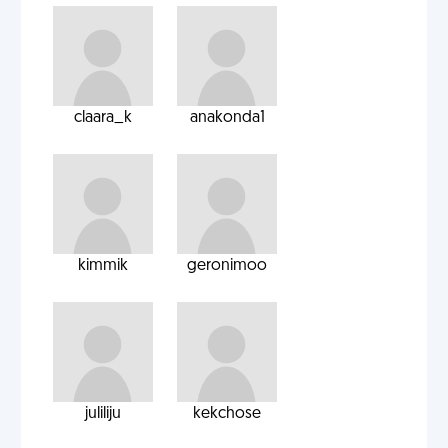
claara_k
anakonda1
kimmik
geronimoo
juliliju
kekchose