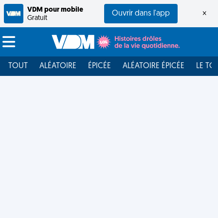
VDM pour mobile
Ouvrir dans l'app
×
Gratuit
TOUT
ALÉATOIRE
ÉPICÉE
ALÉATOIRE ÉPICÉE
LE TO