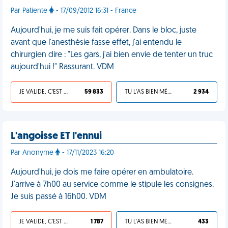
Par Patiente
- 17/09/2012 16:31 - France
Aujourd'hui, je me suis fait opérer. Dans le bloc, juste
avant que l'anesthésie fasse effet, j'ai entendu le
chirurgien dire : "Les gars, j'ai bien envie de tenter un truc
aujourd'hui !" Rassurant. VDM
JE VALIDE, C'EST UNE VDM
59 833
TU L'AS BIEN MÉRITÉ
2 934
L'angoisse ET l'ennui
Par Anonyme
- 17/11/2023 16:20
Aujourd'hui, je dois me faire opérer en ambulatoire.
J'arrive à 7h00 au service comme le stipule les consignes.
Je suis passé à 16h00. VDM
JE VALIDE, C'EST UNE VDM
1 787
TU L'AS BIEN MÉRITÉ
433