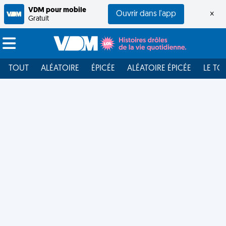
VDM pour mobile
Ouvrir dans l'app
×
Gratuit
TOUT
ALÉATOIRE
ÉPICÉE
ALÉATOIRE ÉPICÉE
LE TO