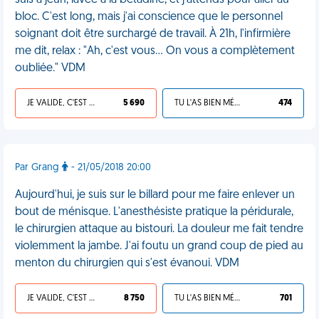
suis à jeûn, lavée à la bétadine, et j'attends pour aller au
bloc. C'est long, mais j'ai conscience que le personnel
soignant doit être surchargé de travail. À 21h, l'infirmière
me dit, relax : "Ah, c'est vous… On vous a complètement
oubliée." VDM
JE VALIDE, C'EST UNE VDM
5 690
TU L'AS BIEN MÉRITÉ
474
Par Grang
- 21/05/2018 20:00
Aujourd'hui, je suis sur le billard pour me faire enlever un
bout de ménisque. L'anesthésiste pratique la péridurale,
le chirurgien attaque au bistouri. La douleur me fait tendre
violemment la jambe. J'ai foutu un grand coup de pied au
menton du chirurgien qui s'est évanoui. VDM
JE VALIDE, C'EST UNE VDM
8 750
TU L'AS BIEN MÉRITÉ
701