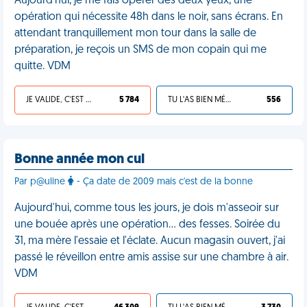
Aujourd'hui, je me fais opérer des deux yeux, une
opération qui nécessite 48h dans le noir, sans écrans. En
attendant tranquillement mon tour dans la salle de
préparation, je reçois un SMS de mon copain qui me
quitte. VDM
JE VALIDE, C'EST UNE VDM
5 784
TU L'AS BIEN MÉRITÉ
556
Bonne année mon cul
Par p@uline
- Ça date de 2009 mais c'est de la bonne
Aujourd'hui, comme tous les jours, je dois m'asseoir sur
une bouée après une opération… des fesses. Soirée du
31, ma mère l'essaie et l'éclate. Aucun magasin ouvert, j'ai
passé le réveillon entre amis assise sur une chambre à air.
VDM