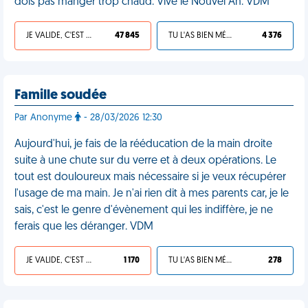
dois pas manger trop chaud. Vive le Nouvel An. VDM
JE VALIDE, C'EST UNE VDM
47 845
TU L'AS BIEN MÉRITÉ
4 376
Famille soudée
Par Anonyme
- 28/03/2026 12:30
Aujourd'hui, je fais de la rééducation de la main droite
suite à une chute sur du verre et à deux opérations. Le
tout est douloureux mais nécessaire si je veux récupérer
l'usage de ma main. Je n'ai rien dit à mes parents car, je le
sais, c'est le genre d'évènement qui les indiffère, je ne
ferais que les déranger. VDM
JE VALIDE, C'EST UNE VDM
1 170
TU L'AS BIEN MÉRITÉ
278