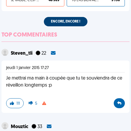
JE VALIDE, C'EST UNE VDM
46 309
TU L'AS BIEN MÉRITÉ
3 730
ENCORE, ENCORE !
TOP COMMENTAIRES
Steven_tli
22
jeudi 1 janvier 2015 17:27
Je mettrai ma main à coupée que tu te souviendra de ce
réveillon longtemps :p
111
5
Mouztic
33