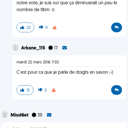
notre vote, je suis sur que ça diminuerait un peu le
nombre de tlbm ☺
22
0
Arkane_115
17
mardi 22 mars 2016 7:02
C'est pour ca que je parle de doigts en savon ;-)
12
0
MissNiet
39