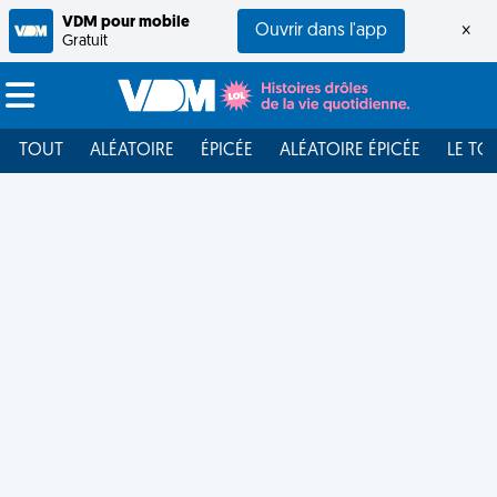
VDM pour mobile
Ouvrir dans l'app
×
Gratuit
TOUT
ALÉATOIRE
ÉPICÉE
ALÉATOIRE ÉPICÉE
LE TO