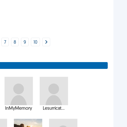
7
8
9
10
InMyMemory
Lesurricat...