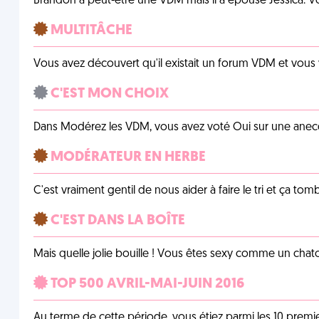
Brandon a peut-être une VDM mais il a épousé Jessica. Vo
MULTITÂCHE
Vous avez découvert qu'il existait un forum VDM et vous
C'EST MON CHOIX
Dans Modérez les VDM, vous avez voté Oui sur une anecdo
MODÉRATEUR EN HERBE
C'est vraiment gentil de nous aider à faire le tri et ça tomb
C'EST DANS LA BOÎTE
Mais quelle jolie bouille ! Vous êtes sexy comme un chat
TOP 500 AVRIL-MAI-JUIN 2016
Au terme de cette période, vous étiez parmi les 10 prem