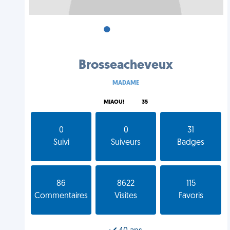
•
•
•
Brosseacheveux
MADAME
MIAOU!
35
0
0
31
Suivi
Suiveurs
Badges
86
8622
115
Commentaires
Visites
Favoris