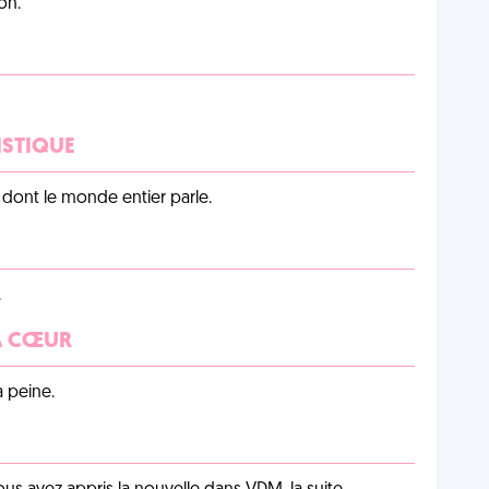
on.
ISTIQUE
lu dont le monde entier parle.
.
 À CŒUR
a peine.