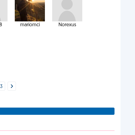
08
mariomci
Norexus
3