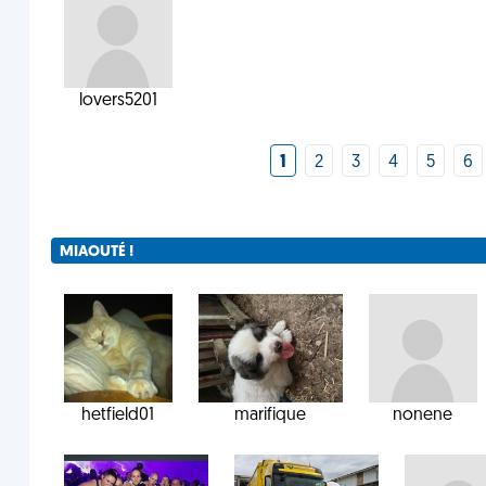
lovers5201
1
2
3
4
5
6
MIAOUTÉ !
hetfield01
marifique
nonene