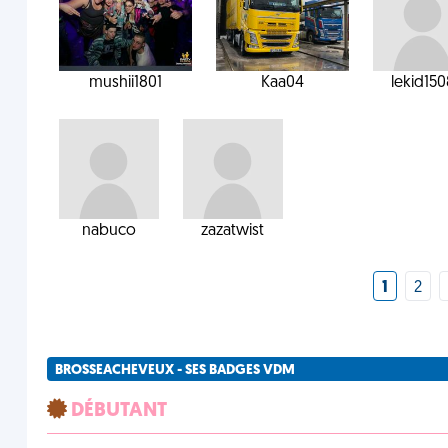
mushii1801
Kaa04
lekid15
nabuco
zazatwist
1
2
BROSSEACHEVEUX - SES BADGES VDM
DÉBUTANT