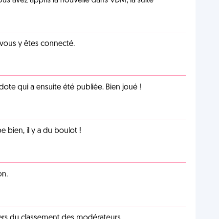
us avez appris la nouvelle dans VDM, la suite
 vous y êtes connecté.
te qui a ensuite été publiée. Bien joué !
e bien, il y a du boulot !
on.
iers du classement des modérateurs.