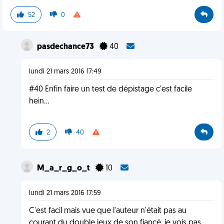
52
0
pasdechance73
40
lundi 21 mars 2016 17:49
#40 Enfin faire un test de dépistage c'est facile
hein...
2
40
M_a_r_g_o_t
10
lundi 21 mars 2016 17:59
C'est facil mais vue que l'auteur n'était pas au
courant du double jeux de son fiancé, je vois pas