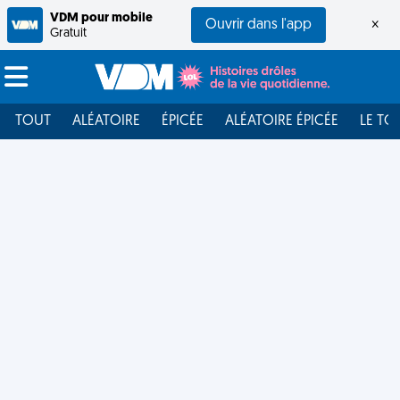
VDM pour mobile
Ouvrir dans l'app
×
Gratuit
TOUT
ALÉATOIRE
ÉPICÉE
ALÉATOIRE ÉPICÉE
LE TO