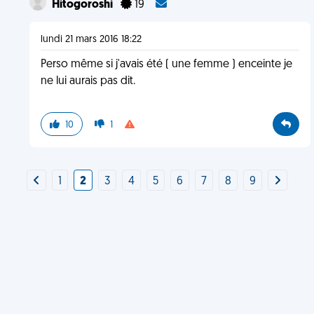
Hitogoroshi
19
lundi 21 mars 2016 18:22
Perso même si j'avais été ( une femme ) enceinte je
ne lui aurais pas dit.
10
1
1
2
3
4
5
6
7
8
9