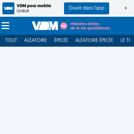
VDM pour mobile
Ouvrir dans l'app
×
Gratuit
TOUT
ALÉATOIRE
ÉPICÉE
ALÉATOIRE ÉPICÉE
LE TO