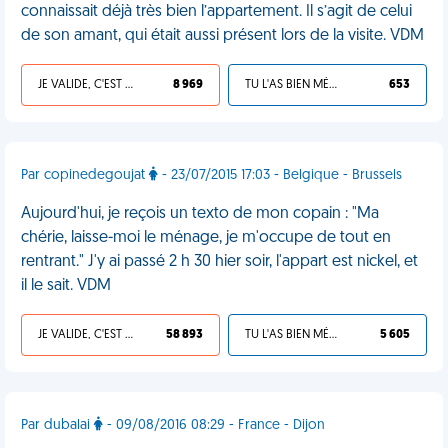
connaissait déjà très bien l’appartement. Il s’agit de celui
de son amant, qui était aussi présent lors de la visite. VDM
JE VALIDE, C'EST UNE VDM
8 969
TU L'AS BIEN MÉRITÉ
653
Par copinedegoujat
- 23/07/2015 17:03 - Belgique - Brussels
Aujourd'hui, je reçois un texto de mon copain : "Ma
chérie, laisse-moi le ménage, je m'occupe de tout en
rentrant." J'y ai passé 2 h 30 hier soir, l'appart est nickel, et
il le sait. VDM
JE VALIDE, C'EST UNE VDM
58 893
TU L'AS BIEN MÉRITÉ
5 605
Par dubalai
- 09/08/2016 08:29 - France - Dijon