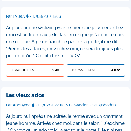
Par LAURA
- 17/08/2017 15:03
Aujourd'hui, ne sachant pas si le mec que je ramène chez
moi est un lourdeau, je lui fais croire que je l'accueille chez
une copine. À peine franchi le pas de la porte, il me dit
"Prends tes affaires, on va chez moi, ce sera toujours plus
propre qu'ici." C'était chez moi. VDM
JE VALIDE, C'EST UNE VDM
9 411
TU L'AS BIEN MÉRITÉ
4 872
Les vieux ados
Par Anonyme
- 07/02/2022 06:30 - Sweden - Saltsjöbaden
Aujourd'hui, après une soirée, je rentre avec un charmant
jeune homme. Arrivés chez moi, dans le salon, il s'exclame
: "On voit qu'un ado vit ici, avec tout le bazar !" Je n'ai pas