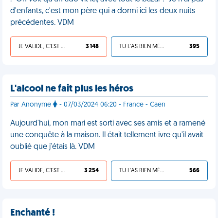
d'enfants, c'est mon père qui a dormi ici les deux nuits
précédentes. VDM
JE VALIDE, C'EST UNE VDM
3 148
TU L'AS BIEN MÉRITÉ
395
L'alcool ne fait plus les héros
Par Anonyme
- 07/03/2024 06:20 - France - Caen
Aujourd'hui, mon mari est sorti avec ses amis et a ramené
une conquête à la maison. Il était tellement ivre qu'il avait
oublié que j'étais là. VDM
JE VALIDE, C'EST UNE VDM
3 254
TU L'AS BIEN MÉRITÉ
566
Enchanté !