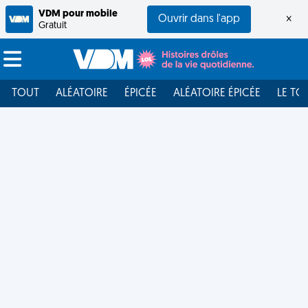
VDM pour mobile
Ouvrir dans l'app
×
Gratuit
TOUT
ALÉATOIRE
ÉPICÉE
ALÉATOIRE ÉPICÉE
LE TO