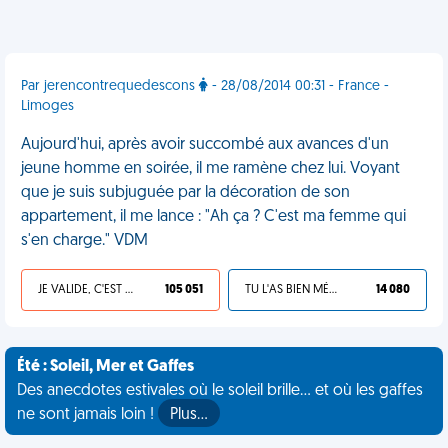
Par jerencontrequedescons
- 28/08/2014 00:31 - France -
Limoges
Aujourd'hui, après avoir succombé aux avances d'un
jeune homme en soirée, il me ramène chez lui. Voyant
que je suis subjuguée par la décoration de son
appartement, il me lance : "Ah ça ? C'est ma femme qui
s'en charge." VDM
JE VALIDE, C'EST UNE VDM
105 051
TU L'AS BIEN MÉRITÉ
14 080
Été : Soleil, Mer et Gaffes
Des anecdotes estivales où le soleil brille... et où les gaffes
ne sont jamais loin !
Plus…