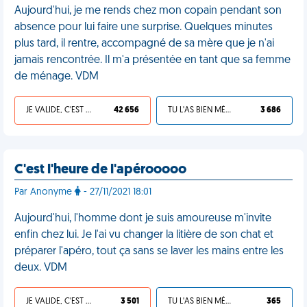
Aujourd'hui, je me rends chez mon copain pendant son
absence pour lui faire une surprise. Quelques minutes
plus tard, il rentre, accompagné de sa mère que je n'ai
jamais rencontrée. Il m'a présentée en tant que sa femme
de ménage. VDM
JE VALIDE, C'EST UNE VDM
42 656
TU L'AS BIEN MÉRITÉ
3 686
C'est l'heure de l'apérooooo
Par Anonyme
- 27/11/2021 18:01
Aujourd'hui, l'homme dont je suis amoureuse m'invite
enfin chez lui. Je l'ai vu changer la litière de son chat et
préparer l'apéro, tout ça sans se laver les mains entre les
deux. VDM
JE VALIDE, C'EST UNE VDM
3 501
TU L'AS BIEN MÉRITÉ
365