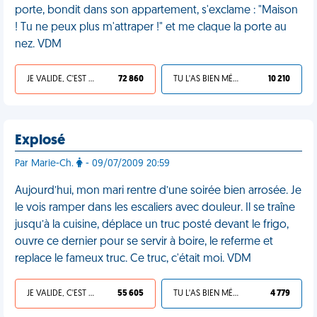
porte, bondit dans son appartement, s'exclame : "Maison
! Tu ne peux plus m'attraper !" et me claque la porte au
nez. VDM
JE VALIDE, C'EST UNE VDM
72 860
TU L'AS BIEN MÉRITÉ
10 210
Explosé
Par Marie-Ch.
- 09/07/2009 20:59
Aujourd’hui, mon mari rentre d’une soirée bien arrosée. Je
le vois ramper dans les escaliers avec douleur. Il se traîne
jusqu’à la cuisine, déplace un truc posté devant le frigo,
ouvre ce dernier pour se servir à boire, le referme et
replace le fameux truc. Ce truc, c'était moi. VDM
JE VALIDE, C'EST UNE VDM
55 605
TU L'AS BIEN MÉRITÉ
4 779