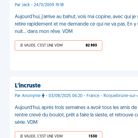
Par Jack - 24/11/2009 19:18
Aujourd'hui, j'arrive au bahut, vois ma copine, avec qui je
retire rapidement et me demande ce qui ne va pas. En y re
nuit... dans mon rêve. VDM
JE VALIDE, C'EST UNE VDM
82 993
L'incruste
Par Anonyme
- 03/08/2025 06:20 - France - Roquebrune-sur
Aujourd'hui, après trois semaines a avoir tous les amis de 
rentre crevé du boulot, prêt a faire la sieste, et retrouve c
série. VDM
JE VALIDE, C'EST UNE VDM
1 530