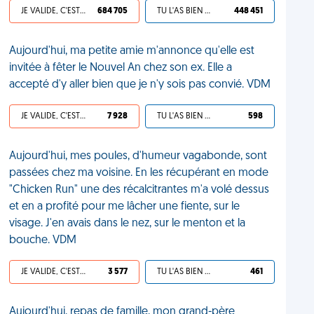
JE VALIDE, C'EST UNE VDM
684 705
TU L'AS BIEN MÉRITÉ
448 451
Aujourd'hui, ma petite amie m'annonce qu'elle est
invitée à fêter le Nouvel An chez son ex. Elle a
accepté d'y aller bien que je n'y sois pas convié. VDM
JE VALIDE, C'EST UNE VDM
7 928
TU L'AS BIEN MÉRITÉ
598
Aujourd'hui, mes poules, d'humeur vagabonde, sont
passées chez ma voisine. En les récupérant en mode
"Chicken Run" une des récalcitrantes m'a volé dessus
et en a profité pour me lâcher une fiente, sur le
visage. J'en avais dans le nez, sur le menton et la
bouche. VDM
JE VALIDE, C'EST UNE VDM
3 577
TU L'AS BIEN MÉRITÉ
461
Aujourd'hui, repas de famille, mon grand-père