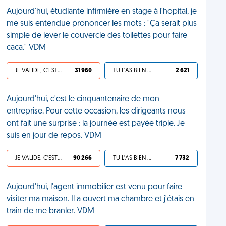
Aujourd'hui, étudiante infirmière en stage à l'hopital, je
me suis entendue prononcer les mots : "Ça serait plus
simple de lever le couvercle des toilettes pour faire
caca." VDM
JE VALIDE, C'EST UNE VDM
31 960
TU L'AS BIEN MÉRITÉ
2 621
Aujourd'hui, c'est le cinquantenaire de mon
entreprise. Pour cette occasion, les dirigeants nous
ont fait une surprise : la journée est payée triple. Je
suis en jour de repos. VDM
JE VALIDE, C'EST UNE VDM
90 266
TU L'AS BIEN MÉRITÉ
7 732
Aujourd'hui, l'agent immobilier est venu pour faire
visiter ma maison. Il a ouvert ma chambre et j'étais en
train de me branler. VDM