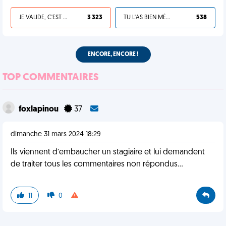
JE VALIDE, C'EST UNE VDM
3 323
TU L'AS BIEN MÉRITÉ
538
ENCORE, ENCORE !
TOP COMMENTAIRES
foxlapinou
37
dimanche 31 mars 2024 18:29
Ils viennent d’embaucher un stagiaire et lui demandent
de traiter tous les commentaires non répondus…
11
0