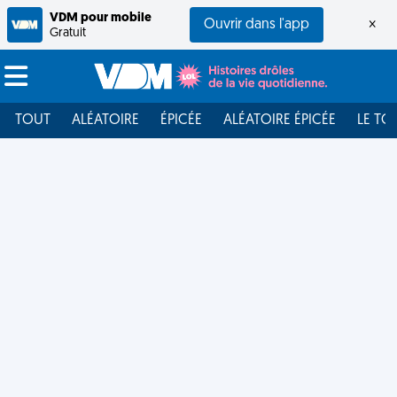
VDM pour mobile
Ouvrir dans l'app
×
Gratuit
TOUT
ALÉATOIRE
ÉPICÉE
ALÉATOIRE ÉPICÉE
LE TO