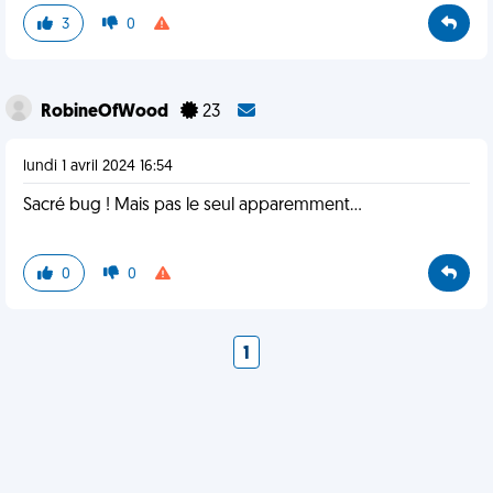
3
0
RobineOfWood
23
lundi 1 avril 2024 16:54
Sacré bug ! Mais pas le seul apparemment...
0
0
1