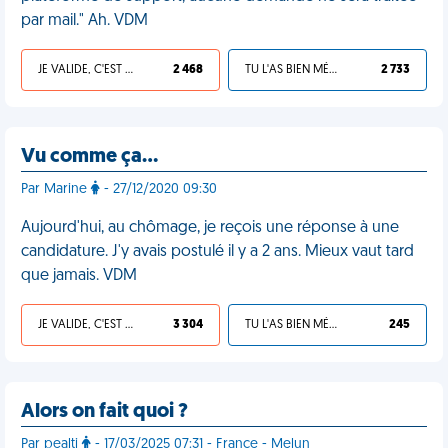
par mail." Ah. VDM
JE VALIDE, C'EST UNE VDM
2 468
TU L'AS BIEN MÉRITÉ
2 733
Vu comme ça…
Par Marine
- 27/12/2020 09:30
Aujourd'hui, au chômage, je reçois une réponse à une
candidature. J'y avais postulé il y a 2 ans. Mieux vaut tard
que jamais. VDM
JE VALIDE, C'EST UNE VDM
3 304
TU L'AS BIEN MÉRITÉ
245
Alors on fait quoi ?
Par pealti
- 17/03/2025 07:31 - France - Melun