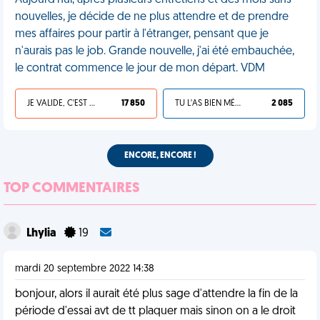
Aujourd'hui, après plusieurs entretiens et des mois sans
nouvelles, je décide de ne plus attendre et de prendre
mes affaires pour partir à l'étranger, pensant que je
n'aurais pas le job. Grande nouvelle, j'ai été embauchée,
le contrat commence le jour de mon départ. VDM
JE VALIDE, C'EST UNE VDM
17 850
TU L'AS BIEN MÉRITÉ
2 085
ENCORE, ENCORE !
TOP COMMENTAIRES
Lhylia
19
mardi 20 septembre 2022 14:38
bonjour, alors il aurait été plus sage d'attendre la fin de la
période d'essai avt de tt plaquer mais sinon on a le droit