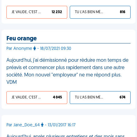
JE VALIDE, C'EST UNE VDM
12 232
TU L'AS BIEN MÉRITÉ
816
Feu orange
Par Anonyme
- 18/07/2021 09:30
Aujourd'hui, j'ai démissionné pour réduire mon temps de
préavis et commencer plus rapidement dans une autre
société. Mon nouvel "employeur" ne me répond plus.
VDM
JE VALIDE, C'EST UNE VDM
4 045
TU L'AS BIEN MÉRITÉ
674
Par Jane_Doe_64
- 13/01/2017 16:17