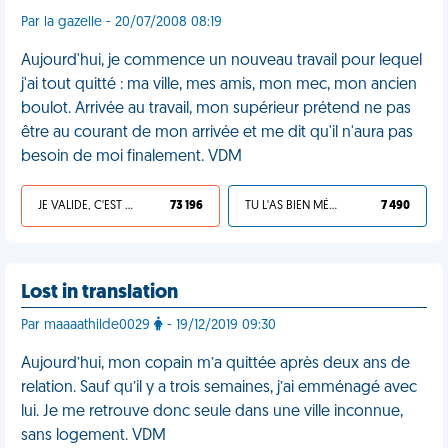
Par la gazelle - 20/07/2008 08:19
Aujourd'hui, je commence un nouveau travail pour lequel
j'ai tout quitté : ma ville, mes amis, mon mec, mon ancien
boulot. Arrivée au travail, mon supérieur prétend ne pas
être au courant de mon arrivée et me dit qu'il n'aura pas
besoin de moi finalement. VDM
JE VALIDE, C'EST UNE VDM
73 196
TU L'AS BIEN MÉRITÉ
7 490
Lost in translation
Par maaaathilde0029
- 19/12/2019 09:30
Aujourd’hui, mon copain m’a quittée après deux ans de
relation. Sauf qu’il y a trois semaines, j’ai emménagé avec
lui. Je me retrouve donc seule dans une ville inconnue,
sans logement. VDM