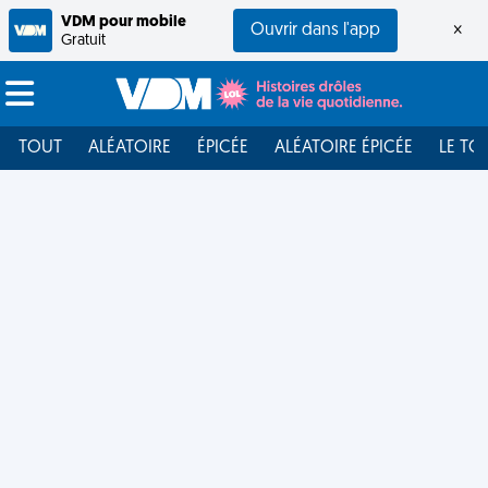
VDM pour mobile
Ouvrir dans l'app
×
Gratuit
TOUT
ALÉATOIRE
ÉPICÉE
ALÉATOIRE ÉPICÉE
LE TO