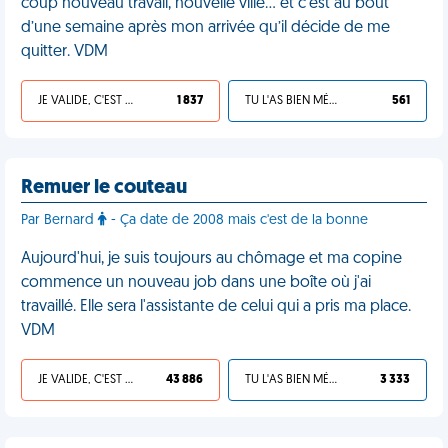
coup nouveau travail, nouvelle ville… et c’est au bout
d’une semaine après mon arrivée qu’il décide de me
quitter. VDM
JE VALIDE, C'EST UNE VDM
1 837
TU L'AS BIEN MÉRITÉ
561
Remuer le couteau
Par Bernard
- Ça date de 2008 mais c'est de la bonne
Aujourd'hui, je suis toujours au chômage et ma copine
commence un nouveau job dans une boîte où j'ai
travaillé. Elle sera l'assistante de celui qui a pris ma place.
VDM
JE VALIDE, C'EST UNE VDM
43 886
TU L'AS BIEN MÉRITÉ
3 333