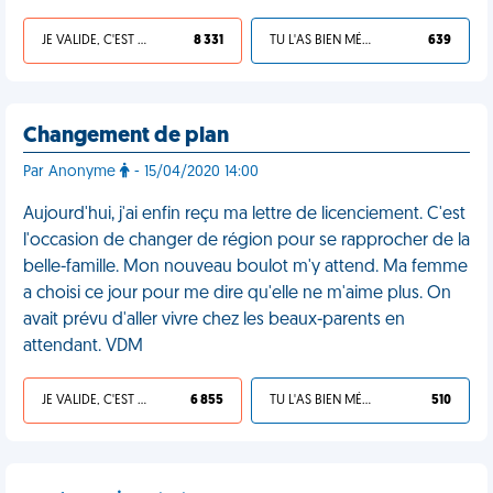
JE VALIDE, C'EST UNE VDM
8 331
TU L'AS BIEN MÉRITÉ
639
Changement de plan
Par Anonyme
- 15/04/2020 14:00
Aujourd'hui, j'ai enfin reçu ma lettre de licenciement. C'est
l'occasion de changer de région pour se rapprocher de la
belle-famille. Mon nouveau boulot m'y attend. Ma femme
a choisi ce jour pour me dire qu'elle ne m'aime plus. On
avait prévu d'aller vivre chez les beaux-parents en
attendant. VDM
JE VALIDE, C'EST UNE VDM
6 855
TU L'AS BIEN MÉRITÉ
510