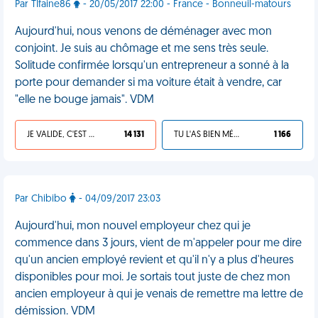
Par TIfaine86
- 20/05/2017 22:00 - France - Bonneuil-matours
Aujourd'hui, nous venons de déménager avec mon
conjoint. Je suis au chômage et me sens très seule.
Solitude confirmée lorsqu'un entrepreneur a sonné à la
porte pour demander si ma voiture était à vendre, car
"elle ne bouge jamais". VDM
JE VALIDE, C'EST UNE VDM
14 131
TU L'AS BIEN MÉRITÉ
1 166
Par Chibibo
- 04/09/2017 23:03
Aujourd'hui, mon nouvel employeur chez qui je
commence dans 3 jours, vient de m'appeler pour me dire
qu'un ancien employé revient et qu'il n'y a plus d'heures
disponibles pour moi. Je sortais tout juste de chez mon
ancien employeur à qui je venais de remettre ma lettre de
démission. VDM