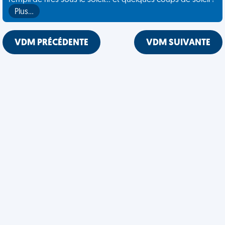
rempli de rires sous le soleil... et quelques coups de soleil !
Plus…
VDM PRÉCÉDENTE
VDM SUIVANTE