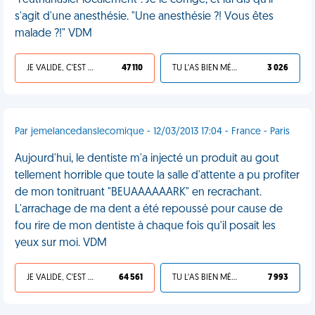
"l'euthanasier localement". Je le corrige, et lui dis qu'il
s'agit d'une anesthésie. "Une anesthésie ?! Vous êtes
malade ?!" VDM
JE VALIDE, C'EST UNE VDM
47 110
TU L'AS BIEN MÉRITÉ
3 026
Par jemelancedanslecomique - 12/03/2013 17:04 - France - Paris
Aujourd'hui, le dentiste m'a injecté un produit au gout
tellement horrible que toute la salle d'attente a pu profiter
de mon tonitruant "BEUAAAAAARK" en recrachant.
L'arrachage de ma dent a été repoussé pour cause de
fou rire de mon dentiste à chaque fois qu'il posait les
yeux sur moi. VDM
JE VALIDE, C'EST UNE VDM
64 561
TU L'AS BIEN MÉRITÉ
7 993