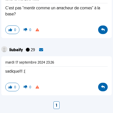
C'est pas "mentir comme un arracheur de cornes" à la
base?
0
0
liubaify
29
mardi 17 septembre 2024 23:26
sadique!!! :(
0
0
1