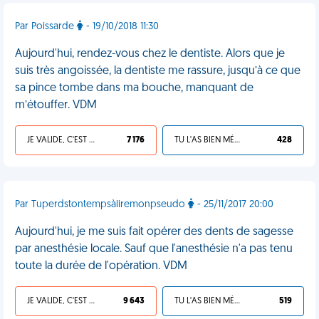
Par Poissarde
- 19/10/2018 11:30
Aujourd'hui, rendez-vous chez le dentiste. Alors que je
suis très angoissée, la dentiste me rassure, jusqu’à ce que
sa pince tombe dans ma bouche, manquant de
m’étouffer. VDM
JE VALIDE, C'EST UNE VDM
7 176
TU L'AS BIEN MÉRITÉ
428
Par Tuperdstontempsàliremonpseudo
- 25/11/2017 20:00
Aujourd'hui, je me suis fait opérer des dents de sagesse
par anesthésie locale. Sauf que l'anesthésie n'a pas tenu
toute la durée de l'opération. VDM
JE VALIDE, C'EST UNE VDM
9 643
TU L'AS BIEN MÉRITÉ
519