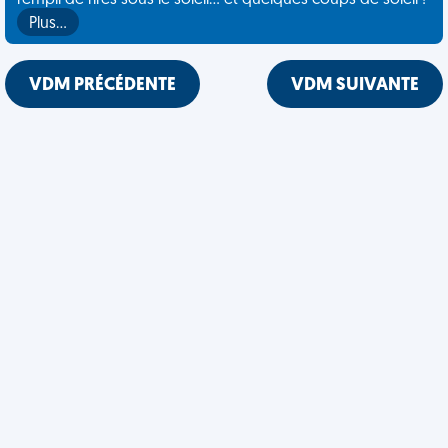
rempli de rires sous le soleil... et quelques coups de soleil !
Plus…
VDM PRÉCÉDENTE
VDM SUIVANTE