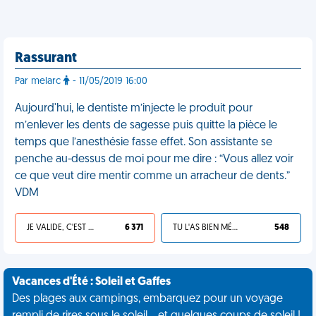
Rassurant
Par melarc
- 11/05/2019 16:00
Aujourd'hui, le dentiste m’injecte le produit pour
m’enlever les dents de sagesse puis quitte la pièce le
temps que l’anesthésie fasse effet. Son assistante se
penche au-dessus de moi pour me dire : “Vous allez voir
ce que veut dire mentir comme un arracheur de dents.”
VDM
JE VALIDE, C'EST UNE VDM
6 371
TU L'AS BIEN MÉRITÉ
548
Vacances d'Été : Soleil et Gaffes
Des plages aux campings, embarquez pour un voyage