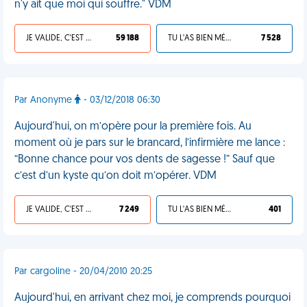
n'y ait que moi qui souffre." VDM
JE VALIDE, C'EST UNE VDM
59 188
TU L'AS BIEN MÉRITÉ
7 528
Par Anonyme
- 03/12/2018 06:30
Aujourd'hui, on m’opère pour la première fois. Au
moment où je pars sur le brancard, l’infirmière me lance :
“Bonne chance pour vos dents de sagesse !” Sauf que
c’est d’un kyste qu’on doit m’opérer. VDM
JE VALIDE, C'EST UNE VDM
7 249
TU L'AS BIEN MÉRITÉ
401
Par cargoline - 20/04/2010 20:25
Aujourd'hui, en arrivant chez moi, je comprends pourquoi