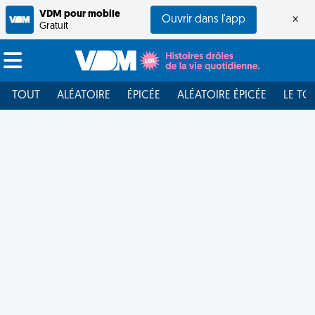
VDM pour mobile
Ouvrir dans l'app
×
Gratuit
TOUT
ALÉATOIRE
ÉPICÉE
ALÉATOIRE ÉPICÉE
LE TO