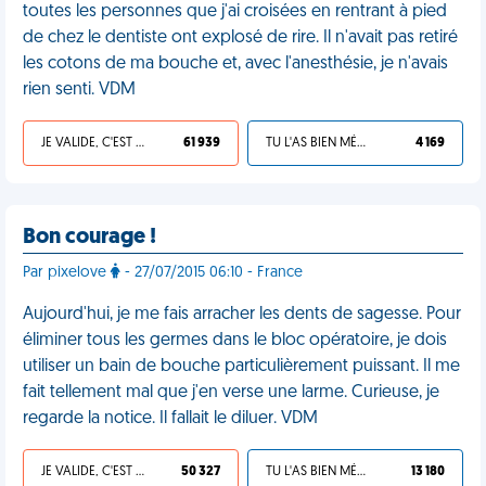
toutes les personnes que j'ai croisées en rentrant à pied
de chez le dentiste ont explosé de rire. Il n'avait pas retiré
les cotons de ma bouche et, avec l'anesthésie, je n'avais
rien senti. VDM
JE VALIDE, C'EST UNE VDM
61 939
TU L'AS BIEN MÉRITÉ
4 169
Bon courage !
Par pixelove
- 27/07/2015 06:10 - France
Aujourd'hui, je me fais arracher les dents de sagesse. Pour
éliminer tous les germes dans le bloc opératoire, je dois
utiliser un bain de bouche particulièrement puissant. Il me
fait tellement mal que j'en verse une larme. Curieuse, je
regarde la notice. Il fallait le diluer. VDM
JE VALIDE, C'EST UNE VDM
50 327
TU L'AS BIEN MÉRITÉ
13 180