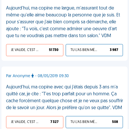
Aujourd'hui, ma copine me largue, m'assurant tout de
même qu'elle aime beaucoup la personne que je suis. Et
pour s'assurer que j'aie bien compris sa démarche, elle
ajoute : "Tu vois, c'est comme admirer une oeuvre d'art
que tu ne voudrais pas mettre dans ton salon." VDM
JE VALIDE, C'EST UNE VDM
51 730
TU L'AS BIEN MÉRITÉ
3 987
Par Anonyme
- 08/05/2019 09:30
Aujourd'hui, ma copine avec qui j'étais depuis 3 ans m'a
quitté car, je cite : "T'es trop parfait pour un homme. Ça
cache forcément quelque chose et je ne veux pas souffrir
de le savoir un jour. Alors je préfère qu'on se quitte". VDM
JE VALIDE, C'EST UNE VDM
7 327
TU L'AS BIEN MÉRITÉ
508