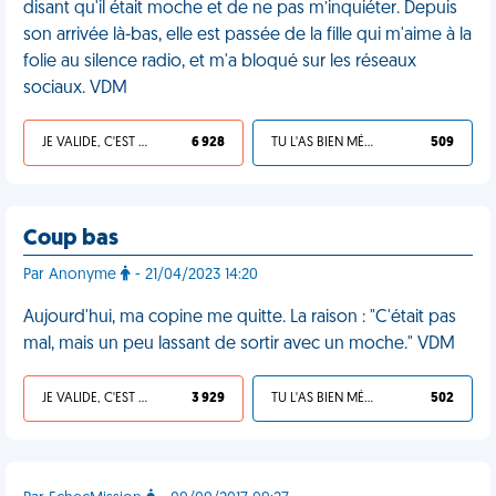
disant qu'il était moche et de ne pas m’inquiéter. Depuis
son arrivée là-bas, elle est passée de la fille qui m'aime à la
folie au silence radio, et m'a bloqué sur les réseaux
sociaux. VDM
JE VALIDE, C'EST UNE VDM
6 928
TU L'AS BIEN MÉRITÉ
509
Coup bas
Par Anonyme
- 21/04/2023 14:20
Aujourd'hui, ma copine me quitte. La raison : "C'était pas
mal, mais un peu lassant de sortir avec un moche." VDM
JE VALIDE, C'EST UNE VDM
3 929
TU L'AS BIEN MÉRITÉ
502