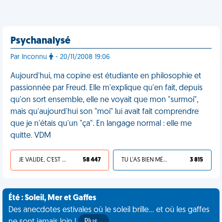
Psychanalysé
Par Inconnu
- 20/11/2008 19:06
Aujourd'hui, ma copine est étudiante en philosophie et
passionnée par Freud. Elle m'explique qu'en fait, depuis
qu'on sort ensemble, elle ne voyait que mon "surmoi",
mais qu'aujourd'hui son "moi" lui avait fait comprendre
que je n'étais qu'un "ça". En langage normal : elle me
quitte. VDM
JE VALIDE, C'EST UNE VDM
58 447
TU L'AS BIEN MÉRITÉ
3 815
Été : Soleil, Mer et Gaffes
Des anecdotes estivales où le soleil brille... et où les gaffes