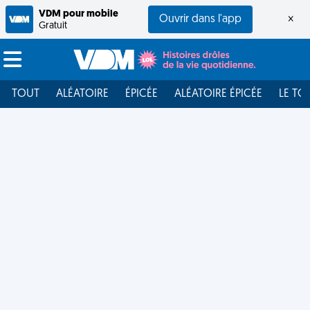
VDM pour mobile
Ouvrir dans l'app
×
Gratuit
TOUT
ALÉATOIRE
ÉPICÉE
ALÉATOIRE ÉPICÉE
LE TO