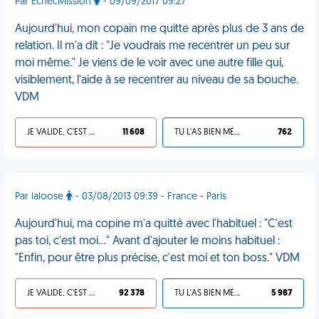
Par EchecMission
- 09/09/2017 09:27
Aujourd'hui, mon copain me quitte après plus de 3 ans de
relation. Il m'a dit : "Je voudrais me recentrer un peu sur
moi même." Je viens de le voir avec une autre fille qui,
visiblement, l'aide à se recentrer au niveau de sa bouche.
VDM
JE VALIDE, C'EST UNE VDM
11 608
TU L'AS BIEN MÉRITÉ
762
Par laloose
- 03/08/2013 09:39 - France - Paris
Aujourd'hui, ma copine m'a quitté avec l'habituel : "C'est
pas toi, c'est moi..." Avant d'ajouter le moins habituel :
"Enfin, pour être plus précise, c'est moi et ton boss." VDM
JE VALIDE, C'EST UNE VDM
92 378
TU L'AS BIEN MÉRITÉ
5 987