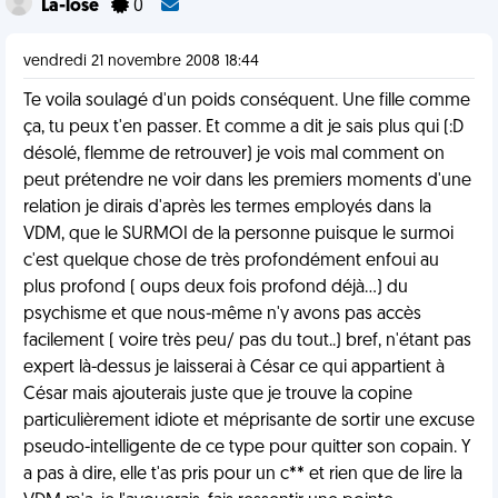
La-lose
0
vendredi 21 novembre 2008 18:44
Te voila soulagé d'un poids conséquent. Une fille comme
ça, tu peux t'en passer. Et comme a dit je sais plus qui (:D
désolé, flemme de retrouver) je vois mal comment on
peut prétendre ne voir dans les premiers moments d'une
relation je dirais d'après les termes employés dans la
VDM, que le SURMOI de la personne puisque le surmoi
c'est quelque chose de très profondément enfoui au
plus profond ( oups deux fois profond déjà...) du
psychisme et que nous-même n'y avons pas accès
facilement ( voire très peu/ pas du tout..) bref, n'étant pas
expert là-dessus je laisserai à César ce qui appartient à
César mais ajouterais juste que je trouve la copine
particulièrement idiote et méprisante de sortir une excuse
pseudo-intelligente de ce type pour quitter son copain. Y
a pas à dire, elle t'as pris pour un c** et rien que de lire la