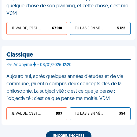
quelque chose de son planning, et cette chose, c'est moi.
VDM
JE VALIDE, C'EST UNE VDM
67 910
TU L'AS BIEN MÉRITÉ
5 122
Classique
Par Anonyme
- 08/01/2026 12:20
Aujourd'hui, après quelques années d'études et de vie
commune, j'ai enfin compris deux concepts clés de la
philosophie. La subjectivité : c'est ce que je pense ;
l'objectivité : c'est ce que pense ma moitié. VDM
JE VALIDE, C'EST UNE VDM
997
TU L'AS BIEN MÉRITÉ
354
ENCORE, ENCORE !