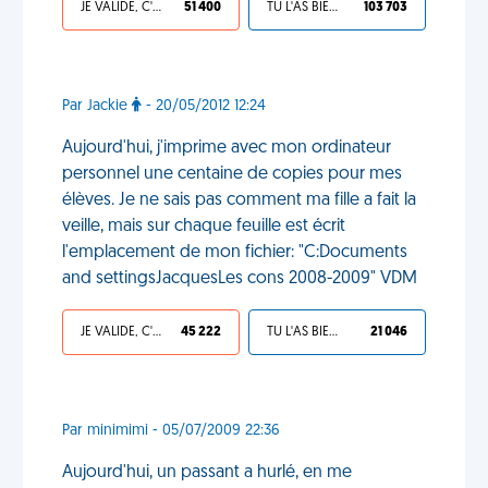
JE VALIDE, C'EST UNE VDM
51 400
TU L'AS BIEN MÉRITÉ
103 703
Par Jackie
- 20/05/2012 12:24
Aujourd'hui, j'imprime avec mon ordinateur
personnel une centaine de copies pour mes
élèves. Je ne sais pas comment ma fille a fait la
veille, mais sur chaque feuille est écrit
l'emplacement de mon fichier: "C:Documents
and settingsJacquesLes cons 2008-2009" VDM
JE VALIDE, C'EST UNE VDM
45 222
TU L'AS BIEN MÉRITÉ
21 046
Par minimimi - 05/07/2009 22:36
Aujourd'hui, un passant a hurlé, en me