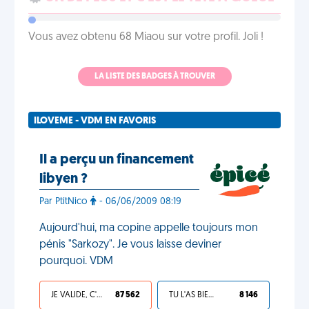
Vous avez obtenu 68 Miaou sur votre profil. Joli !
LA LISTE DES BADGES À TROUVER
ILOVEME - VDM EN FAVORIS
Il a perçu un financement
libyen ?
Par PtitNico
- 06/06/2009 08:19
Aujourd'hui, ma copine appelle toujours mon
pénis "Sarkozy". Je vous laisse deviner
pourquoi. VDM
JE VALIDE, C'EST UNE VDM
87 562
TU L'AS BIEN MÉRITÉ
8 146