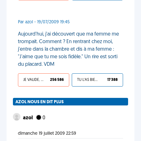
Par azol - 19/07/2009 19:45
Aujourd'hui, j'ai découvert que ma femme me
trompait. Comment ? En rentrant chez moi,
j'entre dans la chambre et dis à ma femme :
"J'aime que tu me sois fidèle." Un rire est sorti
du placard. VDM
JE VALIDE, C'EST UNE VDM
256 586
TU L'AS BIEN MÉRITÉ
17 388
AZOL NOUS EN DIT PLUS
azol
0
dimanche 19 juillet 2009 22:59