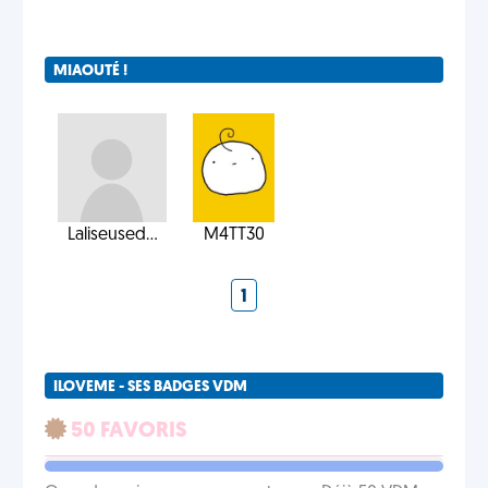
MIAOUTÉ !
Laliseused...
M4TT30
1
ILOVEME - SES BADGES VDM
50 FAVORIS