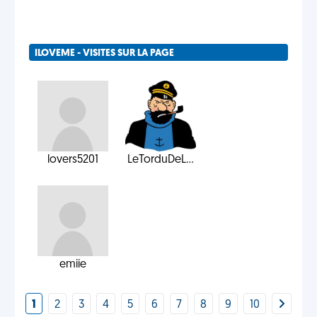
ILOVEME - VISITES SUR LA PAGE
lovers5201
LeTorduDeL...
emiie
1
2
3
4
5
6
7
8
9
10