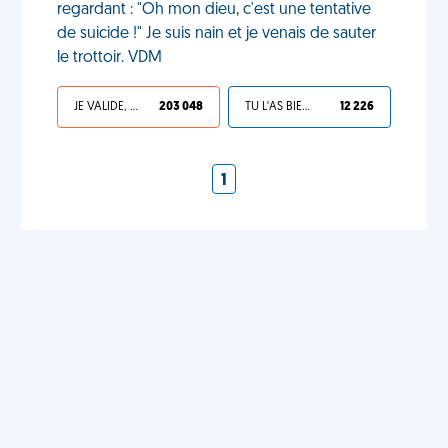
regardant : "Oh mon dieu, c'est une tentative
de suicide !" Je suis nain et je venais de sauter
le trottoir. VDM
JE VALIDE, C'EST UNE VDM
203 048
TU L'AS BIEN MÉRITÉ
12 226
1