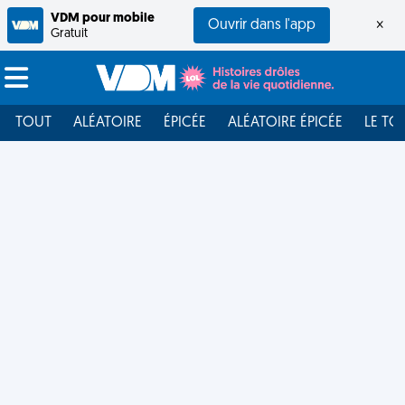
VDM pour mobile
Ouvrir dans l'app
×
Gratuit
TOUT
ALÉATOIRE
ÉPICÉE
ALÉATOIRE ÉPICÉE
LE TO