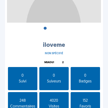
•
•
•
iloveme
NON SPÉCIFIÉ
MIAOU!
2
0
0
0
Suivi
Suiveurs
Badges
248
4020
152
Commentaires
Visites
Favoris