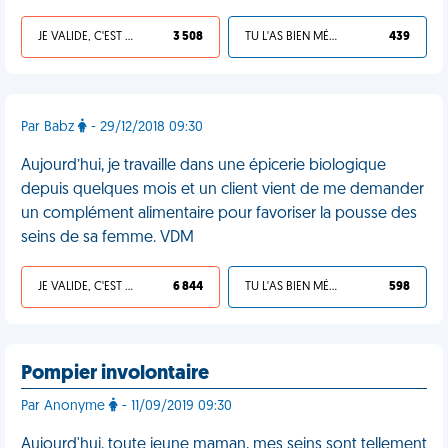
JE VALIDE, C'EST UNE VDM
3 508
TU L'AS BIEN MÉRITÉ
439
Par Babz
- 29/12/2018 09:30
Aujourd’hui, je travaille dans une épicerie biologique
depuis quelques mois et un client vient de me demander
un complément alimentaire pour favoriser la pousse des
seins de sa femme. VDM
JE VALIDE, C'EST UNE VDM
6 844
TU L'AS BIEN MÉRITÉ
598
Pompier involontaire
Par Anonyme
- 11/09/2019 09:30
Aujourd'hui, toute jeune maman, mes seins sont tellement