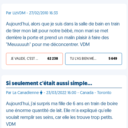
Par LizVDM - 27/02/2010 16:33
Aujourd'hui, alors que je suis dans la salle de bain en train
de tirer mon lait pour notre bébé, mon mari se met
derrière la porte et prend un malin plaisir à faire des
"Meuuuuuh" pour me déconcentrer. VDM
JE VALIDE, C'EST UNE VDM
62 238
TU L'AS BIEN MÉRITÉ
5 649
Si seulement c'était aussi simple…
Par La Canadienne
- 23/03/2022 16:00 - Canada - Toronto
Aujourd'hui, j'ai surpris ma fille de 6 ans en train de boire
une énorme quantité de lait. Elle m'a expliqué qu'elle
voulait remplir ses seins, car elle les trouve trop petits.
VDM