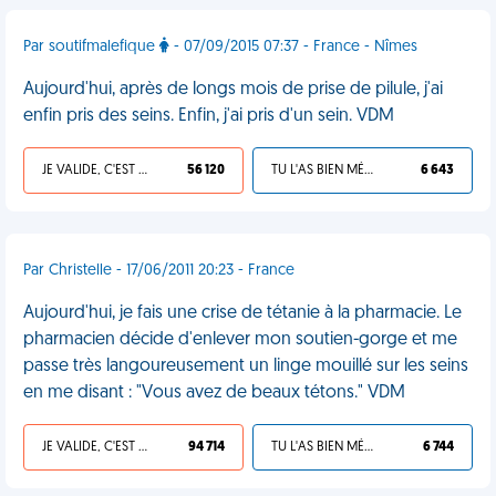
Par soutifmalefique
- 07/09/2015 07:37 - France - Nîmes
Aujourd'hui, après de longs mois de prise de pilule, j'ai
enfin pris des seins. Enfin, j'ai pris d'un sein. VDM
JE VALIDE, C'EST UNE VDM
56 120
TU L'AS BIEN MÉRITÉ
6 643
Par Christelle - 17/06/2011 20:23 - France
Aujourd'hui, je fais une crise de tétanie à la pharmacie. Le
pharmacien décide d'enlever mon soutien-gorge et me
passe très langoureusement un linge mouillé sur les seins
en me disant : "Vous avez de beaux tétons." VDM
JE VALIDE, C'EST UNE VDM
94 714
TU L'AS BIEN MÉRITÉ
6 744