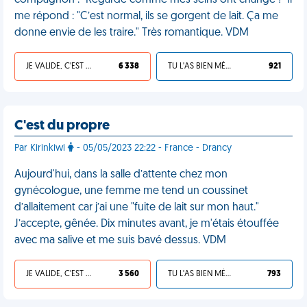
compagnon : "Regarde comme mes seins ont changé !" Il
me répond : "C’est normal, ils se gorgent de lait. Ça me
donne envie de les traire." Très romantique. VDM
JE VALIDE, C'EST UNE VDM
6 338
TU L'AS BIEN MÉRITÉ
921
C'est du propre
Par Kirinkiwi
- 05/05/2023 22:22 - France - Drancy
Aujourd'hui, dans la salle d’attente chez mon
gynécologue, une femme me tend un coussinet
d’allaitement car j’ai une "fuite de lait sur mon haut."
J’accepte, gênée. Dix minutes avant, je m'étais étouffée
avec ma salive et me suis bavé dessus. VDM
JE VALIDE, C'EST UNE VDM
3 560
TU L'AS BIEN MÉRITÉ
793