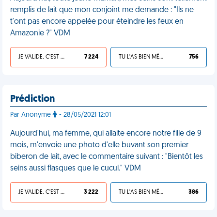
remplis de lait que mon conjoint me demande : "Ils ne
t'ont pas encore appelée pour éteindre les feux en
Amazonie ?" VDM
JE VALIDE, C'EST UNE VDM
7 224
TU L'AS BIEN MÉRITÉ
756
Prédiction
Par Anonyme
- 28/05/2021 12:01
Aujourd'hui, ma femme, qui allaite encore notre fille de 9
mois, m'envoie une photo d'elle buvant son premier
biberon de lait, avec le commentaire suivant : "Bientôt les
seins aussi flasques que le cucul." VDM
JE VALIDE, C'EST UNE VDM
3 222
TU L'AS BIEN MÉRITÉ
386