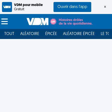
VDM pour mobile
Ouvrir dans l'app
×
Gratuit
TOUT
ALÉATOIRE
ÉPICÉE
ALÉATOIRE ÉPICÉE
LE TO