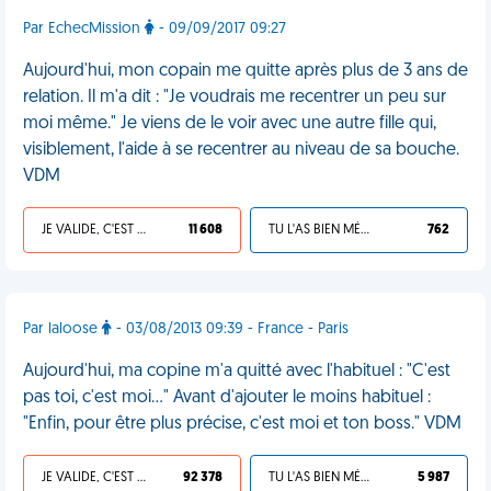
Par EchecMission
- 09/09/2017 09:27
Aujourd'hui, mon copain me quitte après plus de 3 ans de
relation. Il m'a dit : "Je voudrais me recentrer un peu sur
moi même." Je viens de le voir avec une autre fille qui,
visiblement, l'aide à se recentrer au niveau de sa bouche.
VDM
JE VALIDE, C'EST UNE VDM
11 608
TU L'AS BIEN MÉRITÉ
762
Par laloose
- 03/08/2013 09:39 - France - Paris
Aujourd'hui, ma copine m'a quitté avec l'habituel : "C'est
pas toi, c'est moi..." Avant d'ajouter le moins habituel :
"Enfin, pour être plus précise, c'est moi et ton boss." VDM
JE VALIDE, C'EST UNE VDM
92 378
TU L'AS BIEN MÉRITÉ
5 987