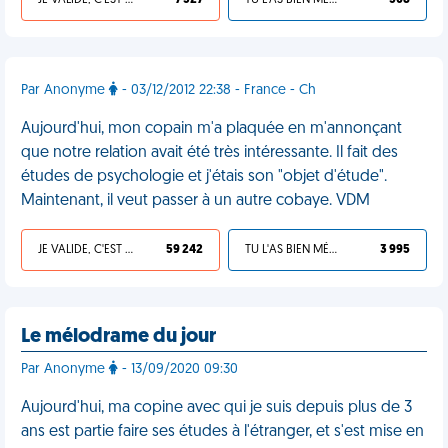
JE VALIDE, C'EST UNE VDM
7 327
TU L'AS BIEN MÉRITÉ
508
Par Anonyme
- 03/12/2012 22:38 - France - Ch
Aujourd'hui, mon copain m'a plaquée en m'annonçant
que notre relation avait été très intéressante. Il fait des
études de psychologie et j'étais son "objet d'étude".
Maintenant, il veut passer à un autre cobaye. VDM
JE VALIDE, C'EST UNE VDM
59 242
TU L'AS BIEN MÉRITÉ
3 995
Le mélodrame du jour
Par Anonyme
- 13/09/2020 09:30
Aujourd'hui, ma copine avec qui je suis depuis plus de 3
ans est partie faire ses études à l'étranger, et s'est mise en