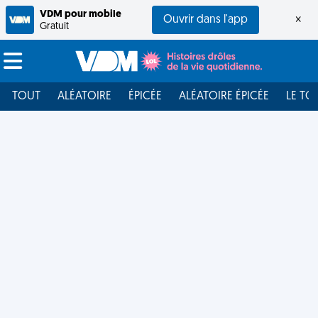
VDM pour mobile
Ouvrir dans l'app
×
Gratuit
TOUT
ALÉATOIRE
ÉPICÉE
ALÉATOIRE ÉPICÉE
LE TO