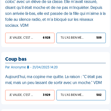
coloc' avec un élève de sa classe. Elle m'avait rassuré,
disant qu'il était moche et de ne pas m’inquiéter. Depuis
son arrivée là-bas, elle est passée de la fille qui m'aime à la
folie au silence radio, et m'a bloqué sur les réseaux
sociaux. VDM
JE VALIDE, C'EST UNE VDM
6 928
TU L'AS BIEN MÉRITÉ
509
Coup bas
Par Anonyme
- 21/04/2023 14:20
Aujourd'hui, ma copine me quitte. La raison : "C'était pas
mal, mais un peu lassant de sortir avec un moche." VDM
JE VALIDE, C'EST UNE VDM
3 929
TU L'AS BIEN MÉRITÉ
502