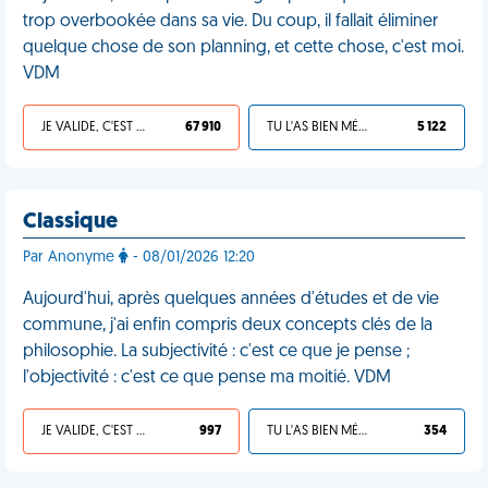
trop overbookée dans sa vie. Du coup, il fallait éliminer
quelque chose de son planning, et cette chose, c'est moi.
VDM
JE VALIDE, C'EST UNE VDM
67 910
TU L'AS BIEN MÉRITÉ
5 122
Classique
Par Anonyme
- 08/01/2026 12:20
Aujourd'hui, après quelques années d'études et de vie
commune, j'ai enfin compris deux concepts clés de la
philosophie. La subjectivité : c'est ce que je pense ;
l'objectivité : c'est ce que pense ma moitié. VDM
JE VALIDE, C'EST UNE VDM
997
TU L'AS BIEN MÉRITÉ
354