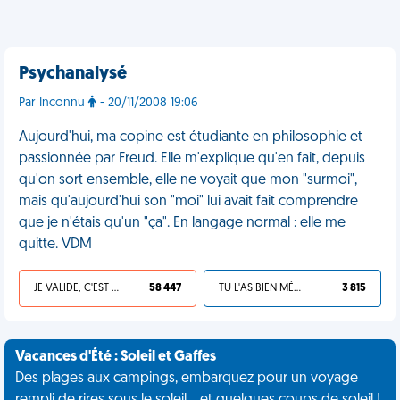
Psychanalysé
Par Inconnu
- 20/11/2008 19:06
Aujourd'hui, ma copine est étudiante en philosophie et
passionnée par Freud. Elle m'explique qu'en fait, depuis
qu'on sort ensemble, elle ne voyait que mon "surmoi",
mais qu'aujourd'hui son "moi" lui avait fait comprendre
que je n'étais qu'un "ça". En langage normal : elle me
quitte. VDM
JE VALIDE, C'EST UNE VDM
58 447
TU L'AS BIEN MÉRITÉ
3 815
Vacances d'Été : Soleil et Gaffes
Des plages aux campings, embarquez pour un voyage