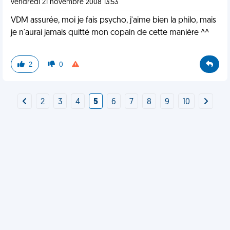
vendredi 21 novembre 2008 13:53
VDM assurée, moi je fais psycho, j'aime bien la philo, mais
je n'aurai jamais quitté mon copain de cette manière ^^
2
0
2
3
4
5
6
7
8
9
10