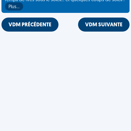
rempli de rires sous le soleil... et quelques coups de soleil !
Plus…
VDM PRÉCÉDENTE
VDM SUIVANTE