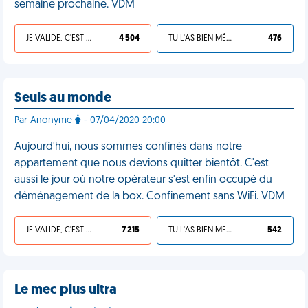
semaine prochaine. VDM
JE VALIDE, C'EST UNE VDM
4 504
TU L'AS BIEN MÉRITÉ
476
Seuls au monde
Par Anonyme
- 07/04/2020 20:00
Aujourd'hui, nous sommes confinés dans notre
appartement que nous devions quitter bientôt. C'est
aussi le jour où notre opérateur s'est enfin occupé du
déménagement de la box. Confinement sans WiFi. VDM
JE VALIDE, C'EST UNE VDM
7 215
TU L'AS BIEN MÉRITÉ
542
Le mec plus ultra