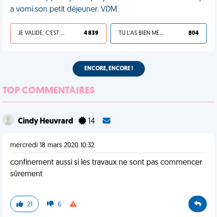
a vomi son petit déjeuner. VDM
JE VALIDE, C'EST UNE VDM
4 839
TU L'AS BIEN MÉRITÉ
804
ENCORE, ENCORE !
TOP COMMENTAIRES
Cindy Heuvrard
14
mercredi 18 mars 2020 10:32
confinement aussi si les travaux ne sont pas commencer
sûrement
21
6