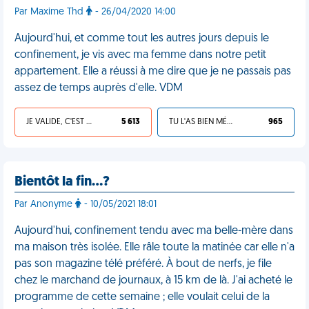
Par Maxime Thd
- 26/04/2020 14:00
Aujourd'hui, et comme tout les autres jours depuis le
confinement, je vis avec ma femme dans notre petit
appartement. Elle a réussi à me dire que je ne passais pas
assez de temps auprès d'elle. VDM
JE VALIDE, C'EST UNE VDM
5 613
TU L'AS BIEN MÉRITÉ
965
Bientôt la fin…?
Par Anonyme
- 10/05/2021 18:01
Aujourd'hui, confinement tendu avec ma belle-mère dans
ma maison très isolée. Elle râle toute la matinée car elle n'a
pas son magazine télé préféré. À bout de nerfs, je file
chez le marchand de journaux, à 15 km de là. J'ai acheté le
programme de cette semaine ; elle voulait celui de la