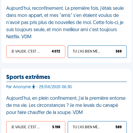
Aujourd'hui, reconfinement. La première fois, j'étais seule
dans mon appart, et mes "amis" s'en étaient voulus de
n'avoir pas pris plus de nouvelles de moi. Cette fois-ci, je
suis toujours seule, et mon meilleur ami c'est toujours
Netflix. VDM
JE VALIDE, C'EST UNE VDM
4 072
TU L'AS BIEN MÉRITÉ
369
Sports extrêmes
Par Anonyme
- 29/04/2020 06:30
Aujourd'hui, en plein confinement, j'ai la première entorse
de ma vie. Les circonstances ? Je me levais du canapé
pour faire chauffer de la soupe. VDM
JE VALIDE, C'EST UNE VDM
5 198
TU L'AS BIEN MÉRITÉ
589