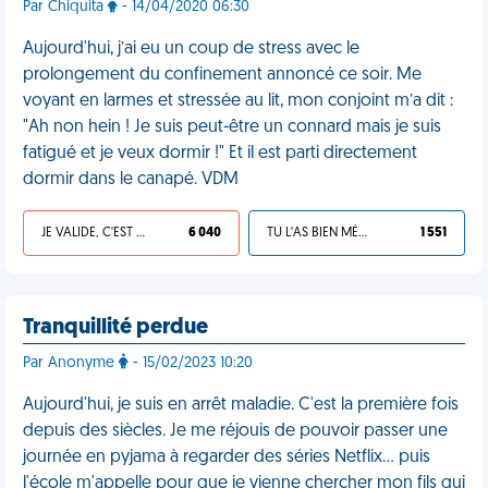
Par Chiquita
- 14/04/2020 06:30
Aujourd'hui, j’ai eu un coup de stress avec le
prolongement du confinement annoncé ce soir. Me
voyant en larmes et stressée au lit, mon conjoint m’a dit :
"Ah non hein ! Je suis peut-être un connard mais je suis
fatigué et je veux dormir !" Et il est parti directement
dormir dans le canapé. VDM
JE VALIDE, C'EST UNE VDM
6 040
TU L'AS BIEN MÉRITÉ
1 551
Tranquillité perdue
Par Anonyme
- 15/02/2023 10:20
Aujourd'hui, je suis en arrêt maladie. C'est la première fois
depuis des siècles. Je me réjouis de pouvoir passer une
journée en pyjama à regarder des séries Netflix… puis
l'école m'appelle pour que je vienne chercher mon fils qui