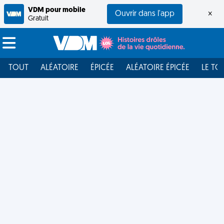
VDM pour mobile
Ouvrir dans l'app
×
Gratuit
TOUT
ALÉATOIRE
ÉPICÉE
ALÉATOIRE ÉPICÉE
LE TO