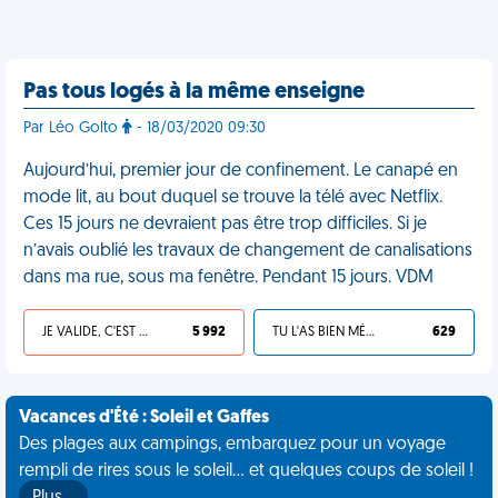
Pas tous logés à la même enseigne
Par Léo Golto
- 18/03/2020 09:30
Aujourd’hui, premier jour de confinement. Le canapé en
mode lit, au bout duquel se trouve la télé avec Netflix.
Ces 15 jours ne devraient pas être trop difficiles. Si je
n’avais oublié les travaux de changement de canalisations
dans ma rue, sous ma fenêtre. Pendant 15 jours. VDM
JE VALIDE, C'EST UNE VDM
5 992
TU L'AS BIEN MÉRITÉ
629
Vacances d'Été : Soleil et Gaffes
Des plages aux campings, embarquez pour un voyage
rempli de rires sous le soleil... et quelques coups de soleil !