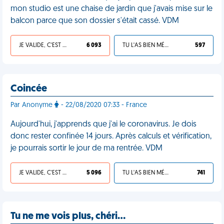
mon studio est une chaise de jardin que j'avais mise sur le
balcon parce que son dossier s'était cassé. VDM
JE VALIDE, C'EST UNE VDM
6 093
TU L'AS BIEN MÉRITÉ
597
Coincée
Par Anonyme
- 22/08/2020 07:33 - France
Aujourd'hui, j'apprends que j'ai le coronavirus. Je dois
donc rester confinée 14 jours. Après calculs et vérification,
je pourrais sortir le jour de ma rentrée. VDM
JE VALIDE, C'EST UNE VDM
5 096
TU L'AS BIEN MÉRITÉ
741
Tu ne me vois plus, chéri…