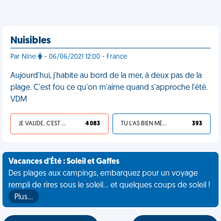
Nuisibles
Par Nine
- 06/06/2021 12:00 - France
Aujourd'hui, j'habite au bord de la mer, à deux pas de la
plage. C'est fou ce qu'on m'aime quand s'approche l'été.
VDM
JE VALIDE, C'EST UNE VDM
4 083
TU L'AS BIEN MÉRITÉ
393
Vacances d'Été : Soleil et Gaffes
Des plages aux campings, embarquez pour un voyage
rempli de rires sous le soleil... et quelques coups de soleil !
Plus…