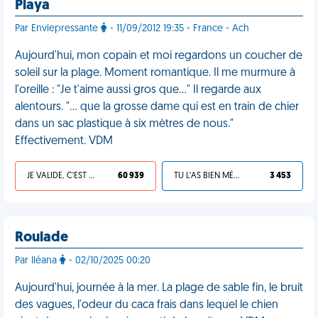
Playa
Par Enviepressante
- 11/09/2012 19:35 - France - Ach
Aujourd'hui, mon copain et moi regardons un coucher de
soleil sur la plage. Moment romantique. Il me murmure à
l'oreille : "Je t'aime aussi gros que..." Il regarde aux
alentours. "... que la grosse dame qui est en train de chier
dans un sac plastique à six mètres de nous."
Effectivement. VDM
JE VALIDE, C'EST UNE VDM
60 939
TU L'AS BIEN MÉRITÉ
3 453
Roulade
Par Iléana
- 02/10/2025 00:20
Aujourd'hui, journée à la mer. La plage de sable fin, le bruit
des vagues, l'odeur du caca frais dans lequel le chien