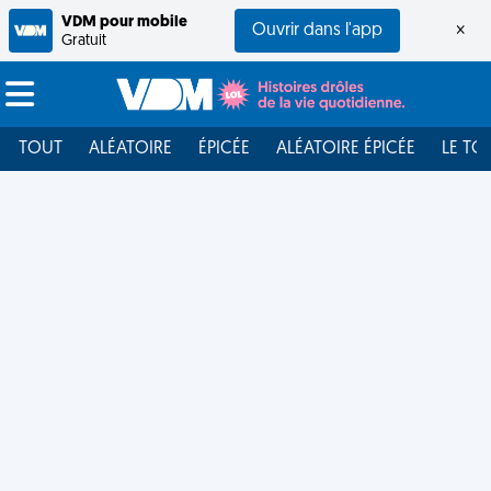
VDM pour mobile
Ouvrir dans l'app
×
Gratuit
TOUT
ALÉATOIRE
ÉPICÉE
ALÉATOIRE ÉPICÉE
LE TO