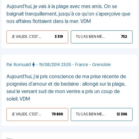
Aujourd'hui, je vais à la plage avec mes amis. On se
baignait tranquillement, jusqu'à ce qu'on s'aperçoive que
nos affaires flottaient dans la mer. VDM
JE VALIDE, C'EST UNE VDM
3 319
TU L'AS BIEN MÉRITÉ
752
Par Romuald
- 19/08/2014 23:05 - France - Grenoble
Aujourd'hui, j'ai pris conscience de ma prise récente de
poignées d'amour et de bedaine : allongé sur la plage,
seul le versant sud de mon ventre a pris un coup de
soleil. VDM
JE VALIDE, C'EST UNE VDM
70 800
TU L'AS BIEN MÉRITÉ
12 306