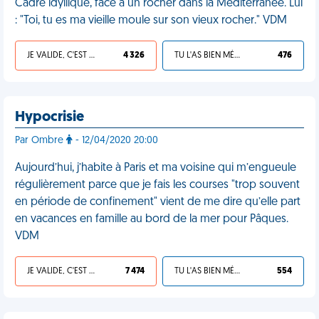
Cadre idyllique, face à un rocher dans la Méditerranée. Lui
: "Toi, tu es ma vieille moule sur son vieux rocher." VDM
JE VALIDE, C'EST UNE VDM
4 326
TU L'AS BIEN MÉRITÉ
476
Hypocrisie
Par Ombre
- 12/04/2020 20:00
Aujourd’hui, j’habite à Paris et ma voisine qui m’engueule
régulièrement parce que je fais les courses "trop souvent
en période de confinement" vient de me dire qu’elle part
en vacances en famille au bord de la mer pour Pâques.
VDM
JE VALIDE, C'EST UNE VDM
7 474
TU L'AS BIEN MÉRITÉ
554