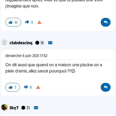
régulièrement après. Mais vu que tu publies une VDM
j'imagine que non.
10
0
clubdescinq
16
dimanche 6 juin 2021 17:52
On dit aussi que quand on a maison une piscine on a
plein d’amis, allez savoir pourquoi ??😉
7
0
Sky7
31