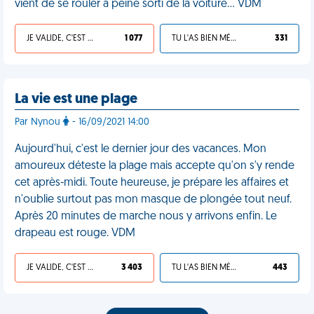
vient de se rouler à peine sorti de la voiture… VDM
JE VALIDE, C'EST UNE VDM
1 077
TU L'AS BIEN MÉRITÉ
331
La vie est une plage
Par Nynou
- 16/09/2021 14:00
Aujourd'hui, c'est le dernier jour des vacances. Mon
amoureux déteste la plage mais accepte qu'on s'y rende
cet après-midi. Toute heureuse, je prépare les affaires et
n'oublie surtout pas mon masque de plongée tout neuf.
Après 20 minutes de marche nous y arrivons enfin. Le
drapeau est rouge. VDM
JE VALIDE, C'EST UNE VDM
3 403
TU L'AS BIEN MÉRITÉ
443