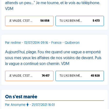
attends un peu..." Je me tourne, et le vois au téléphone.
VDM
JE VALIDE, C'EST UNE VDM
56 058
TU L'AS BIEN MÉRITÉ
5 473
Par redme - 13/07/2014 09:16 - France - Quiberon
Aujourd'hui, plage. Fou rire quand une vague a emporté
sous mes yeux les affaires de nos voisins de devant. Puis
la vague a continué son chemin. VDM
JE VALIDE, C'EST UNE VDM
74 417
TU L'AS BIEN MÉRITÉ
45 928
On s'est marée
Par Anonyme
- 21/07/2021 16:01