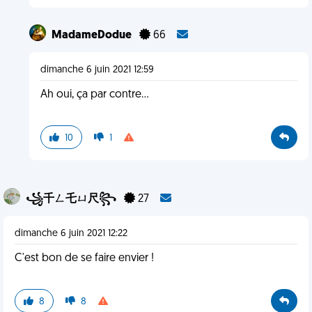
MadameDodue
66
dimanche 6 juin 2021 12:59
Ah oui, ça par contre...
10
1
꧁千ㄥ乇ㄩ尺꧂
27
dimanche 6 juin 2021 12:22
C'est bon de se faire envier !
8
8