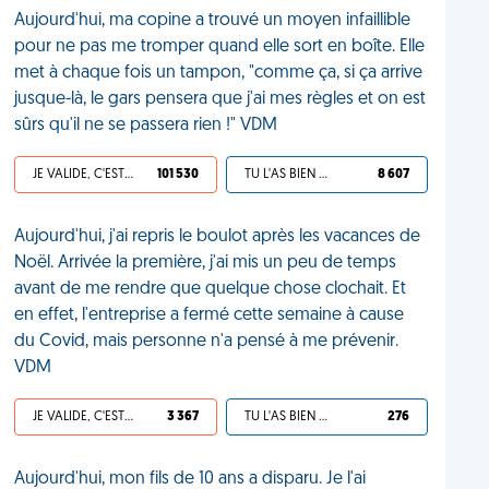
Aujourd'hui, ma copine a trouvé un moyen infaillible
pour ne pas me tromper quand elle sort en boîte. Elle
met à chaque fois un tampon, "comme ça, si ça arrive
jusque-là, le gars pensera que j'ai mes règles et on est
sûrs qu'il ne se passera rien !" VDM
JE VALIDE, C'EST UNE VDM
101 530
TU L'AS BIEN MÉRITÉ
8 607
Aujourd'hui, j'ai repris le boulot après les vacances de
Noël. Arrivée la première, j'ai mis un peu de temps
avant de me rendre que quelque chose clochait. Et
en effet, l'entreprise a fermé cette semaine à cause
du Covid, mais personne n'a pensé à me prévenir.
VDM
JE VALIDE, C'EST UNE VDM
3 367
TU L'AS BIEN MÉRITÉ
276
Aujourd'hui, mon fils de 10 ans a disparu. Je l'ai