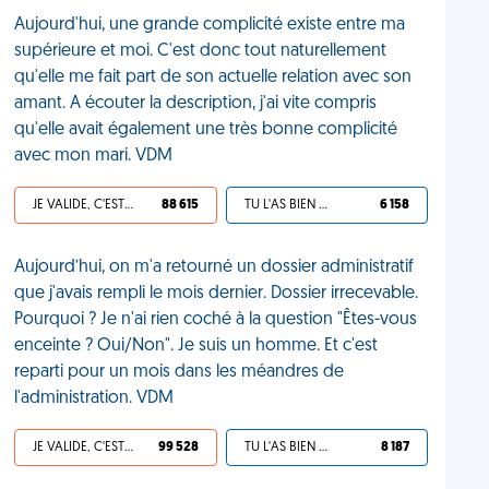
Aujourd'hui, une grande complicité existe entre ma
supérieure et moi. C'est donc tout naturellement
qu'elle me fait part de son actuelle relation avec son
amant. A écouter la description, j'ai vite compris
qu'elle avait également une très bonne complicité
avec mon mari. VDM
JE VALIDE, C'EST UNE VDM
88 615
TU L'AS BIEN MÉRITÉ
6 158
Aujourd’hui, on m'a retourné un dossier administratif
que j'avais rempli le mois dernier. Dossier irrecevable.
Pourquoi ? Je n'ai rien coché à la question "Êtes-vous
enceinte ? Oui/Non". Je suis un homme. Et c'est
reparti pour un mois dans les méandres de
l'administration. VDM
JE VALIDE, C'EST UNE VDM
99 528
TU L'AS BIEN MÉRITÉ
8 187