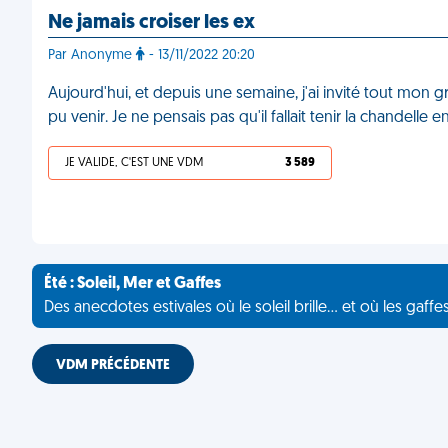
Ne jamais croiser les ex
Par Anonyme
- 13/11/2022 20:20
Aujourd'hui, et depuis une semaine, j'ai invité tout mo
pu venir. Je ne pensais pas qu'il fallait tenir la chandelle
JE VALIDE, C'EST UNE VDM
3 589
Été : Soleil, Mer et Gaffes
Des anecdotes estivales où le soleil brille... et où les gaffe
VDM PRÉCÉDENTE