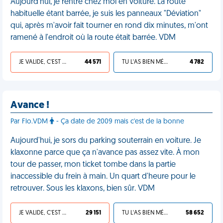
Aujourd'hui, je rentre chez moi en voiture. La route
habituelle étant barrée, je suis les panneaux "Déviation"
qui, après m'avoir fait tourner en rond dix minutes, m'ont
ramené à l'endroit où la route était barrée. VDM
JE VALIDE, C'EST UNE VDM
44 571
TU L'AS BIEN MÉRITÉ
4 782
Avance !
Par Flo.VDM
- Ça date de 2009 mais c'est de la bonne
Aujourd'hui, je sors du parking souterrain en voiture. Je
klaxonne parce que ça n'avance pas assez vite. À mon
tour de passer, mon ticket tombe dans la partie
inaccessible du frein à main. Un quart d'heure pour le
retrouver. Sous les klaxons, bien sûr. VDM
JE VALIDE, C'EST UNE VDM
29 151
TU L'AS BIEN MÉRITÉ
58 652