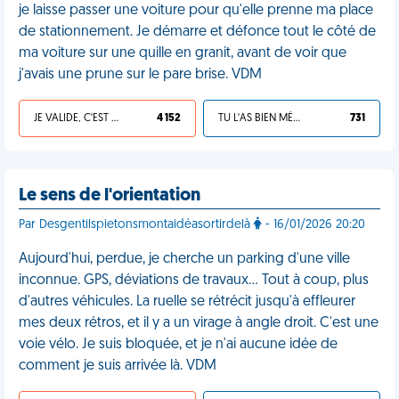
je laisse passer une voiture pour qu'elle prenne ma place
de stationnement. Je démarre et défonce tout le côté de
ma voiture sur une quille en granit, avant de voir que
j'avais une prune sur le pare brise. VDM
JE VALIDE, C'EST UNE VDM
4 152
TU L'AS BIEN MÉRITÉ
731
Le sens de l'orientation
Par Desgentilspietonsmontaidéasortirdelà
- 16/01/2026 20:20
Aujourd'hui, perdue, je cherche un parking d'une ville
inconnue. GPS, déviations de travaux… Tout à coup, plus
d'autres véhicules. La ruelle se rétrécit jusqu'à effleurer
mes deux rétros, et il y a un virage à angle droit. C'est une
voie vélo. Je suis bloquée, et je n'ai aucune idée de
comment je suis arrivée là. VDM