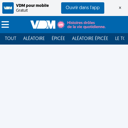
VDM pour mobile
Ouvrir dans l'app
×
Gratuit
TOUT
ALÉATOIRE
ÉPICÉE
ALÉATOIRE ÉPICÉE
LE TO