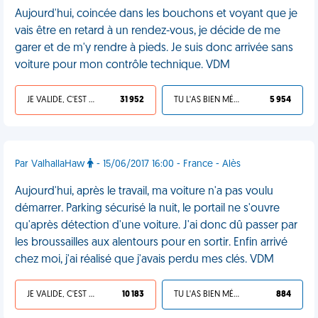
Aujourd'hui, coincée dans les bouchons et voyant que je
vais être en retard à un rendez-vous, je décide de me
garer et de m'y rendre à pieds. Je suis donc arrivée sans
voiture pour mon contrôle technique. VDM
JE VALIDE, C'EST UNE VDM
31 952
TU L'AS BIEN MÉRITÉ
5 954
Par ValhallaHaw
- 15/06/2017 16:00 - France - Alès
Aujourd'hui, après le travail, ma voiture n'a pas voulu
démarrer. Parking sécurisé la nuit, le portail ne s'ouvre
qu'après détection d'une voiture. J'ai donc dû passer par
les broussailles aux alentours pour en sortir. Enfin arrivé
chez moi, j'ai réalisé que j'avais perdu mes clés. VDM
JE VALIDE, C'EST UNE VDM
10 183
TU L'AS BIEN MÉRITÉ
884