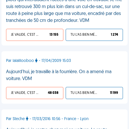
plots qui interdisaient l'accès à une voie en travaux. Je me
suis retrouvé 300 m plus loin dans un cul-de-sac, sur une
route à peine plus large que ma voiture, encadré par des
tranchées de 50 cm de profondeur. VDM
JE VALIDE, C'EST UNE VDM
13 155
TU L'AS BIEN MÉRITÉ
1 274
Par lalalilooboo
- 17/04/2009 15:03
Aujourd'hui, je travaille à la fourrière. On a amené ma
voiture. VDM
JE VALIDE, C'EST UNE VDM
48 038
TU L'AS BIEN MÉRITÉ
11 199
Par Steche
- 17/03/2016 10:56 - France - Lyon