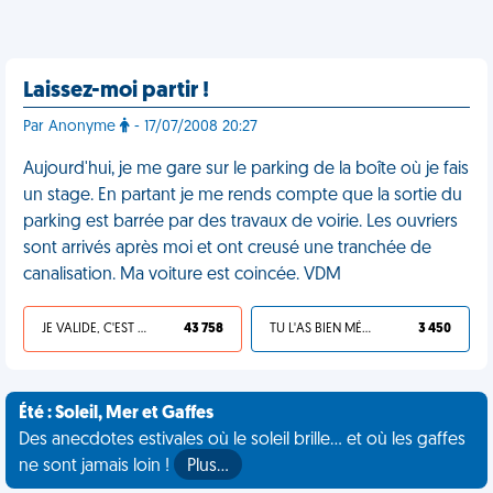
Laissez-moi partir !
Par Anonyme
- 17/07/2008 20:27
Aujourd'hui, je me gare sur le parking de la boîte où je fais
un stage. En partant je me rends compte que la sortie du
parking est barrée par des travaux de voirie. Les ouvriers
sont arrivés après moi et ont creusé une tranchée de
canalisation. Ma voiture est coincée. VDM
JE VALIDE, C'EST UNE VDM
43 758
TU L'AS BIEN MÉRITÉ
3 450
Été : Soleil, Mer et Gaffes
Des anecdotes estivales où le soleil brille... et où les gaffes
ne sont jamais loin !
Plus…