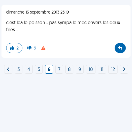
dimanche 15 septembre 2013 23:19
c'est lea le poisson .. pas sympa le mec envers les deux
filles ..
2
9
3
4
5
6
7
8
9
10
11
12