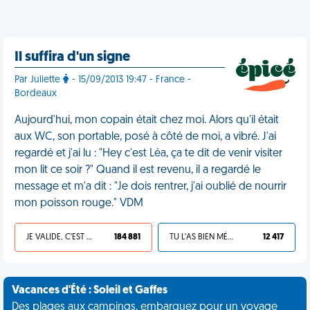
Il suffira d'un signe
Par Juliette
- 15/09/2013 19:47 - France -
Bordeaux
Aujourd'hui, mon copain était chez moi. Alors qu'il était
aux WC, son portable, posé à côté de moi, a vibré. J'ai
regardé et j'ai lu : "Hey c'est Léa, ça te dit de venir visiter
mon lit ce soir ?" Quand il est revenu, il a regardé le
message et m'a dit : "Je dois rentrer, j'ai oublié de nourrir
mon poisson rouge." VDM
JE VALIDE, C'EST UNE VDM
184 881
TU L'AS BIEN MÉRITÉ
12 417
Vacances d'Été : Soleil et Gaffes
Des plages aux campings, embarquez pour un voyage