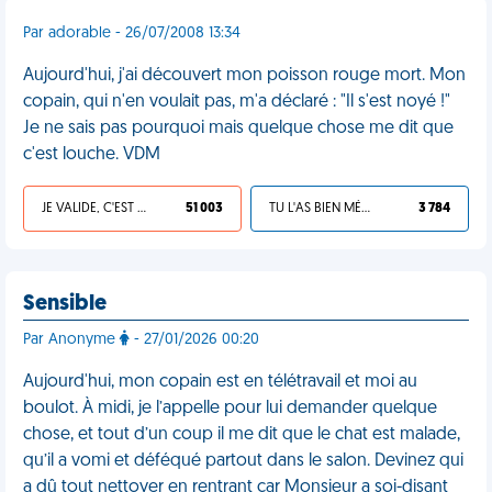
Par adorable - 26/07/2008 13:34
Aujourd'hui, j'ai découvert mon poisson rouge mort. Mon
copain, qui n'en voulait pas, m'a déclaré : "Il s'est noyé !"
Je ne sais pas pourquoi mais quelque chose me dit que
c'est louche. VDM
JE VALIDE, C'EST UNE VDM
51 003
TU L'AS BIEN MÉRITÉ
3 784
Sensible
Par Anonyme
- 27/01/2026 00:20
Aujourd'hui, mon copain est en télétravail et moi au
boulot. À midi, je l’appelle pour lui demander quelque
chose, et tout d’un coup il me dit que le chat est malade,
qu’il a vomi et déféqué partout dans le salon. Devinez qui
a dû tout nettoyer en rentrant car Monsieur a soi-disant