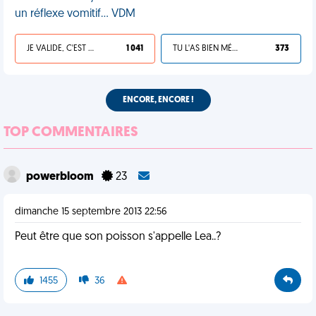
un réflexe vomitif… VDM
JE VALIDE, C'EST UNE VDM
1 041
TU L'AS BIEN MÉRITÉ
373
ENCORE, ENCORE !
TOP COMMENTAIRES
powerbloom
23
dimanche 15 septembre 2013 22:56
Peut être que son poisson s'appelle Lea..?
1455
36