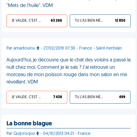
"Mets de l'huile". VDM
JE VALIDE, C'EST UNE VDM
63 266
TU L'AS BIEN MÉRITÉ
12 850
Par amadoulou
- 27/02/2019 07:30 - France - Saint-herblain
Aujourd'hui, je découvre que le chat des voisins a passé la
nuit chez moi. Comment je le sais ? J'ai retrouvé un
morceau de mon poisson rouge dans mon salon en me
réveillant. VDM
JE VALIDE, C'EST UNE VDM
7 438
TU L'AS BIEN MÉRITÉ
499
La bonne blague
Par Quiproquo
- 04/10/2013 04:21 - France