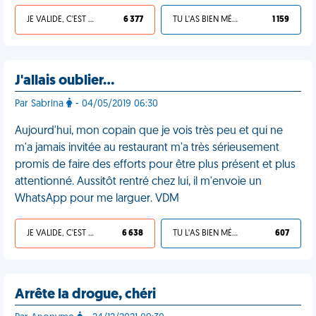
JE VALIDE, C'EST UNE VDM
6 377
TU L'AS BIEN MÉRITÉ
1 159
J'allais oublier…
Par Sabrina
- 04/05/2019 06:30
Aujourd'hui, mon copain que je vois très peu et qui ne
m'a jamais invitée au restaurant m'a très sérieusement
promis de faire des efforts pour être plus présent et plus
attentionné. Aussitôt rentré chez lui, il m'envoie un
WhatsApp pour me larguer. VDM
JE VALIDE, C'EST UNE VDM
6 638
TU L'AS BIEN MÉRITÉ
607
Arrête la drogue, chéri