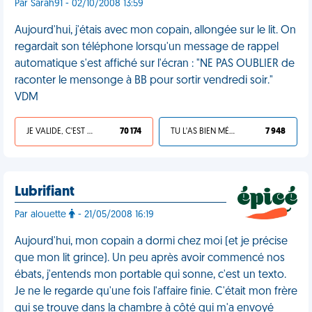
Par Sarah91 - 02/10/2008 13:59
Aujourd'hui, j'étais avec mon copain, allongée sur le lit. On
regardait son téléphone lorsqu'un message de rappel
automatique s'est affiché sur l'écran : "NE PAS OUBLIER de
raconter le mensonge à BB pour sortir vendredi soir."
VDM
JE VALIDE, C'EST UNE VDM
70 174
TU L'AS BIEN MÉRITÉ
7 948
Lubrifiant
Par alouette
- 21/05/2008 16:19
Aujourd'hui, mon copain a dormi chez moi (et je précise
que mon lit grince). Un peu après avoir commencé nos
ébats, j'entends mon portable qui sonne, c'est un texto.
Je ne le regarde qu'une fois l'affaire finie. C'était mon frère
qui se trouve dans la chambre à côté qui m'a envoyé