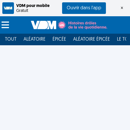
VDM pour mobile
Ouvrir dans l'app
×
Gratuit
TOUT
ALÉATOIRE
ÉPICÉE
ALÉATOIRE ÉPICÉE
LE TO