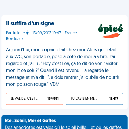
Il suffira d'un signe
Par Juliette
- 15/09/2013 19:47 - France -
Bordeaux
Aujourd'hui, mon copain était chez moi. Alors qu'il était
aux WC, son portable, posé à côté de moi, a vibré. J'ai
regardé et j'ai lu : "Hey c'est Léa, ça te dit de venir visiter
mon lit ce soir ?" Quand il est revenu, il a regardé le
message et m'a dit : "Je dois rentrer, j'ai oublié de nourrir
mon poisson rouge." VDM
JE VALIDE, C'EST UNE VDM
184 881
TU L'AS BIEN MÉRITÉ
12 417
Été : Soleil, Mer et Gaffes
Des anecdotes estivales où le soleil brille... et où les gaffes