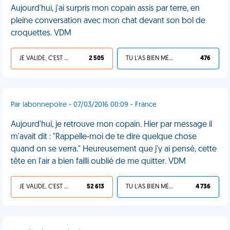
Aujourd'hui, j'ai surpris mon copain assis par terre, en
pleine conversation avec mon chat devant son bol de
croquettes. VDM
JE VALIDE, C'EST UNE VDM
2 505
TU L'AS BIEN MÉRITÉ
476
Par labonnepoire - 07/03/2016 00:09 - France
Aujourd'hui, je retrouve mon copain. Hier par message il
m'avait dit : "Rappelle-moi de te dire quelque chose
quand on se verra." Heureusement que j'y ai pensé, cette
tête en l'air a bien failli oublié de me quitter. VDM
JE VALIDE, C'EST UNE VDM
52 613
TU L'AS BIEN MÉRITÉ
4 736