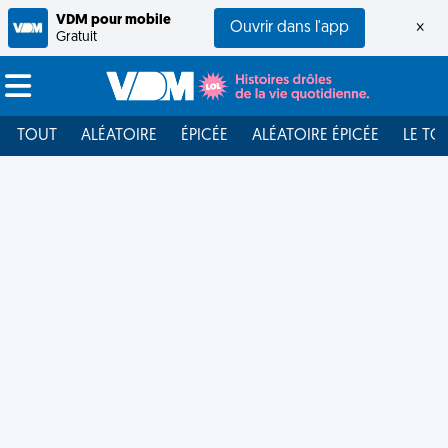
VDM pour mobile
Ouvrir dans l'app
×
Gratuit
TOUT
ALÉATOIRE
ÉPICÉE
ALÉATOIRE ÉPICÉE
LE TO