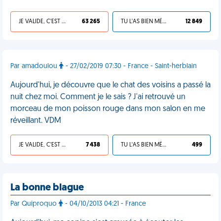
JE VALIDE, C'EST UNE VDM
63 265
TU L'AS BIEN MÉRITÉ
12 849
Par amadoulou
- 27/02/2019 07:30 - France - Saint-herblain
Aujourd'hui, je découvre que le chat des voisins a passé la
nuit chez moi. Comment je le sais ? J'ai retrouvé un
morceau de mon poisson rouge dans mon salon en me
réveillant. VDM
JE VALIDE, C'EST UNE VDM
7 438
TU L'AS BIEN MÉRITÉ
499
La bonne blague
Par Quiproquo
- 04/10/2013 04:21 - France