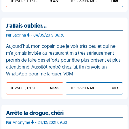
JE VALIDE, C'EST UNE VDM
6 377
TU L'AS BIEN MÉRITÉ
1 159
J'allais oublier…
Par Sabrina
- 04/05/2019 06:30
Aujourd'hui, mon copain que je vois très peu et qui ne
m'a jamais invitée au restaurant m'a très sérieusement
promis de faire des efforts pour être plus présent et plus
attentionné. Aussitôt rentré chez lui, il m'envoie un
WhatsApp pour me larguer. VDM
JE VALIDE, C'EST UNE VDM
6 638
TU L'AS BIEN MÉRITÉ
607
Arrête la drogue, chéri
Par Anonyme
- 24/12/2021 09:30