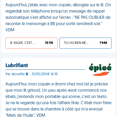
Aujourd'hui, j'étais avec mon copain, allongée sur le lit. On
regardait son téléphone lorsqu'un message de rappel
automatique s'est affiché sur l'écran : "NE PAS OUBLIER de
raconter le mensonge à BB pour sortir vendredi soir."
VDM
JE VALIDE, C'EST UNE VDM
70 174
TU L'AS BIEN MÉRITÉ
7 948
Lubrifiant
Par alouette
- 21/05/2008 16:19
Aujourd'hui, mon copain a dormi chez moi (et je précise
que mon lit grince). Un peu après avoir commencé nos
ébats, j'entends mon portable qui sonne, c'est un texto.
Je ne le regarde qu'une fois l'affaire finie. C'était mon frère
qui se trouve dans la chambre à côté qui m'a envoyé
"Mets de l'huile". VDM