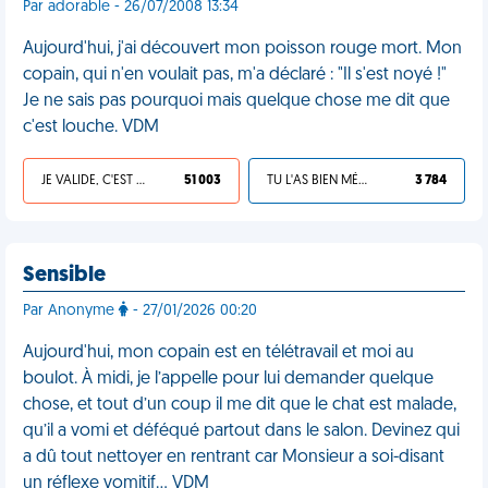
Par adorable - 26/07/2008 13:34
Aujourd'hui, j'ai découvert mon poisson rouge mort. Mon
copain, qui n'en voulait pas, m'a déclaré : "Il s'est noyé !"
Je ne sais pas pourquoi mais quelque chose me dit que
c'est louche. VDM
JE VALIDE, C'EST UNE VDM
51 003
TU L'AS BIEN MÉRITÉ
3 784
Sensible
Par Anonyme
- 27/01/2026 00:20
Aujourd'hui, mon copain est en télétravail et moi au
boulot. À midi, je l’appelle pour lui demander quelque
chose, et tout d’un coup il me dit que le chat est malade,
qu’il a vomi et déféqué partout dans le salon. Devinez qui
a dû tout nettoyer en rentrant car Monsieur a soi-disant
un réflexe vomitif… VDM