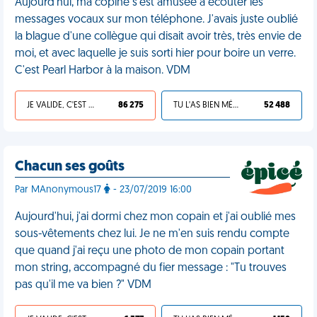
Aujourd'hui, ma copine s'est amusée à écouter les
messages vocaux sur mon téléphone. J'avais juste oublié
la blague d'une collègue qui disait avoir très, très envie de
moi, et avec laquelle je suis sorti hier pour boire un verre.
C'est Pearl Harbor à la maison. VDM
JE VALIDE, C'EST UNE VDM
86 275
TU L'AS BIEN MÉRITÉ
52 488
Chacun ses goûts
Par MAnonymous17
- 23/07/2019 16:00
Aujourd'hui, j'ai dormi chez mon copain et j'ai oublié mes
sous-vêtements chez lui. Je ne m'en suis rendu compte
que quand j'ai reçu une photo de mon copain portant
mon string, accompagné du fier message : "Tu trouves
pas qu'il me va bien ?" VDM