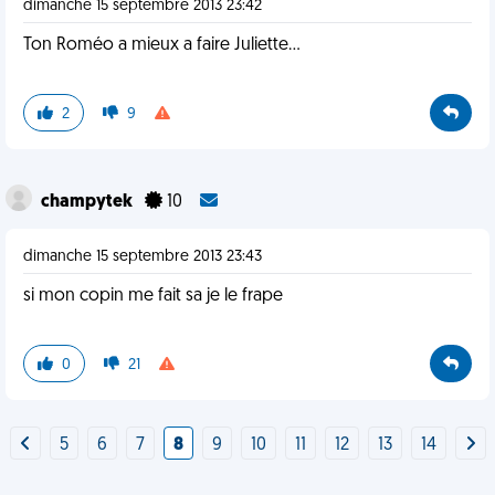
dimanche 15 septembre 2013 23:42
Ton Roméo a mieux a faire Juliette...
2
9
champytek
10
dimanche 15 septembre 2013 23:43
si mon copin me fait sa je le frape
0
21
5
6
7
8
9
10
11
12
13
14