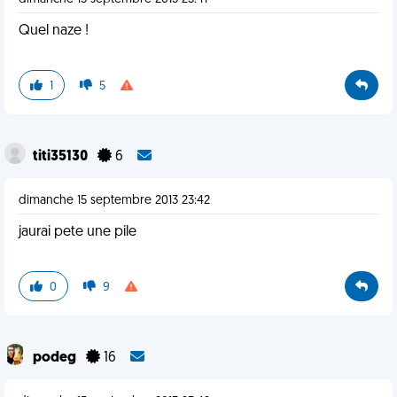
Quel naze !
1
5
titi35130
6
dimanche 15 septembre 2013 23:42
jaurai pete une pile
0
9
podeg
16