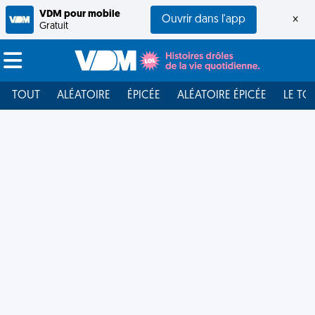
VDM pour mobile
Ouvrir dans l'app
×
Gratuit
TOUT
ALÉATOIRE
ÉPICÉE
ALÉATOIRE ÉPICÉE
LE TO