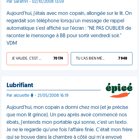
Par Sarah91 - 02/10/2008 13:59
Aujourd'hui, j'étais avec mon copain, allongée sur le lit. On
regardait son téléphone lorsqu'un message de rappel
automatique s'est affiché sur l'écran : "NE PAS OUBLIER de
raconter le mensonge à BB pour sortir vendredi soir."
VDM
JE VALIDE, C'EST UNE VDM
70 174
TU L'AS BIEN MÉRITÉ
7 948
Lubrifiant
Par alouette
- 21/05/2008 16:19
Aujourd'hui, mon copain a dormi chez moi (et je précise
que mon lit grince). Un peu après avoir commencé nos
ébats, j'entends mon portable qui sonne, c'est un texto.
Je ne le regarde qu'une fois l'affaire finie. C'était mon frère
qui se trouve dans la chambre à côté qui m'a envoyé