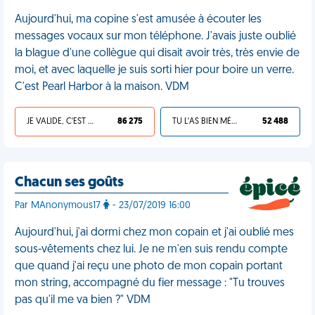
Aujourd'hui, ma copine s'est amusée à écouter les
messages vocaux sur mon téléphone. J'avais juste oublié
la blague d'une collègue qui disait avoir très, très envie de
moi, et avec laquelle je suis sorti hier pour boire un verre.
C'est Pearl Harbor à la maison. VDM
JE VALIDE, C'EST UNE VDM
86 275
TU L'AS BIEN MÉRITÉ
52 488
Chacun ses goûts
Par MAnonymous17
- 23/07/2019 16:00
Aujourd'hui, j'ai dormi chez mon copain et j'ai oublié mes
sous-vêtements chez lui. Je ne m'en suis rendu compte
que quand j'ai reçu une photo de mon copain portant
mon string, accompagné du fier message : "Tu trouves
pas qu'il me va bien ?" VDM