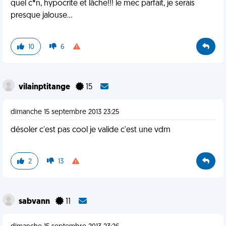
quel c*n, hypocrite et lâche!!! le mec parfait, je serais
presque jalouse...
10
6
vilainptitange
15
dimanche 15 septembre 2013 23:25
désoler c'est pas cool je valide c'est une vdm
2
13
sabvann
11