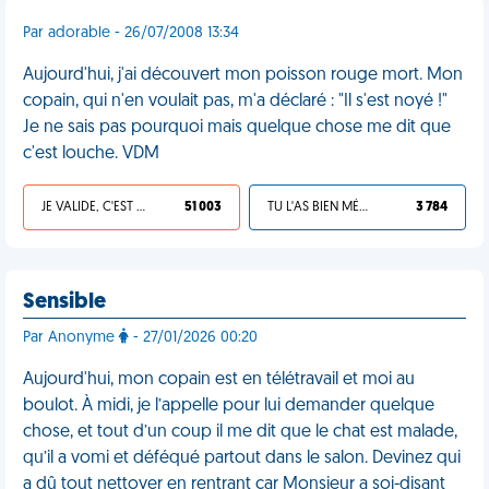
Par adorable - 26/07/2008 13:34
Aujourd'hui, j'ai découvert mon poisson rouge mort. Mon
copain, qui n'en voulait pas, m'a déclaré : "Il s'est noyé !"
Je ne sais pas pourquoi mais quelque chose me dit que
c'est louche. VDM
JE VALIDE, C'EST UNE VDM
51 003
TU L'AS BIEN MÉRITÉ
3 784
Sensible
Par Anonyme
- 27/01/2026 00:20
Aujourd'hui, mon copain est en télétravail et moi au
boulot. À midi, je l’appelle pour lui demander quelque
chose, et tout d’un coup il me dit que le chat est malade,
qu’il a vomi et déféqué partout dans le salon. Devinez qui
a dû tout nettoyer en rentrant car Monsieur a soi-disant