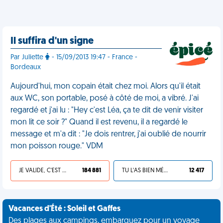
Il suffira d'un signe
Par Juliette
- 15/09/2013 19:47 - France -
Bordeaux
Aujourd'hui, mon copain était chez moi. Alors qu'il était
aux WC, son portable, posé à côté de moi, a vibré. J'ai
regardé et j'ai lu : "Hey c'est Léa, ça te dit de venir visiter
mon lit ce soir ?" Quand il est revenu, il a regardé le
message et m'a dit : "Je dois rentrer, j'ai oublié de nourrir
mon poisson rouge." VDM
JE VALIDE, C'EST UNE VDM
184 881
TU L'AS BIEN MÉRITÉ
12 417
Vacances d'Été : Soleil et Gaffes
Des plages aux campings, embarquez pour un voyage