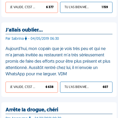
JE VALIDE, C'EST UNE VDM
6 377
TU L'AS BIEN MÉRITÉ
1 159
J'allais oublier…
Par Sabrina
- 04/05/2019 06:30
Aujourd'hui, mon copain que je vois très peu et qui ne
m'a jamais invitée au restaurant m'a très sérieusement
promis de faire des efforts pour être plus présent et plus
attentionné. Aussitôt rentré chez lui, il m'envoie un
WhatsApp pour me larguer. VDM
JE VALIDE, C'EST UNE VDM
6 638
TU L'AS BIEN MÉRITÉ
607
Arrête la drogue, chéri