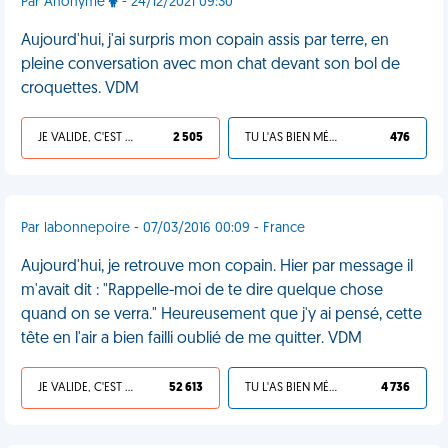
Par Anonyme
- 24/12/2021 09:30
Aujourd'hui, j'ai surpris mon copain assis par terre, en
pleine conversation avec mon chat devant son bol de
croquettes. VDM
JE VALIDE, C'EST UNE VDM
2 505
TU L'AS BIEN MÉRITÉ
476
Par labonnepoire - 07/03/2016 00:09 - France
Aujourd'hui, je retrouve mon copain. Hier par message il
m'avait dit : "Rappelle-moi de te dire quelque chose
quand on se verra." Heureusement que j'y ai pensé, cette
tête en l'air a bien failli oublié de me quitter. VDM
JE VALIDE, C'EST UNE VDM
52 613
TU L'AS BIEN MÉRITÉ
4 736