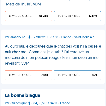
"Mets de l'huile". VDM
JE VALIDE, C'EST UNE VDM
63 265
TU L'AS BIEN MÉRITÉ
12 849
Par amadoulou
- 27/02/2019 07:30 - France - Saint-herblain
Aujourd'hui, je découvre que le chat des voisins a passé la
nuit chez moi. Comment je le sais ? J'ai retrouvé un
morceau de mon poisson rouge dans mon salon en me
réveillant. VDM
JE VALIDE, C'EST UNE VDM
7 438
TU L'AS BIEN MÉRITÉ
499
La bonne blague
Par Quiproquo
- 04/10/2013 04:21 - France