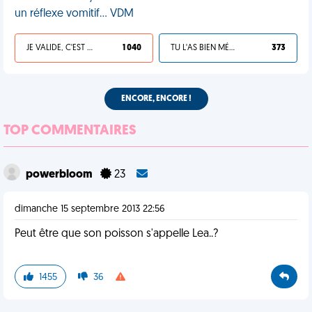
un réflexe vomitif… VDM
JE VALIDE, C'EST UNE VDM
1 040
TU L'AS BIEN MÉRITÉ
373
ENCORE, ENCORE !
TOP COMMENTAIRES
powerbloom
23
dimanche 15 septembre 2013 22:56
Peut être que son poisson s'appelle Lea..?
1455
36